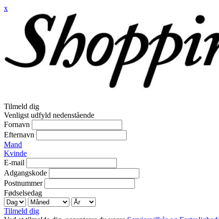
x
Tilmeld dig
Venligst udfyld nedenstående
Fornavn
Efternavn
Mand
Kvinde
E-mail
Adgangskode
Postnummer
Fødselsedag
Tilmeld dig