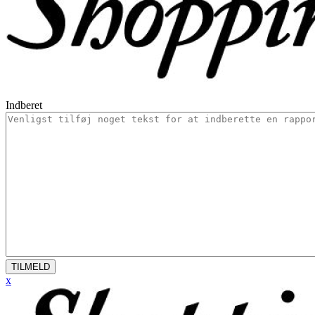
Indberet
TILMELD
x