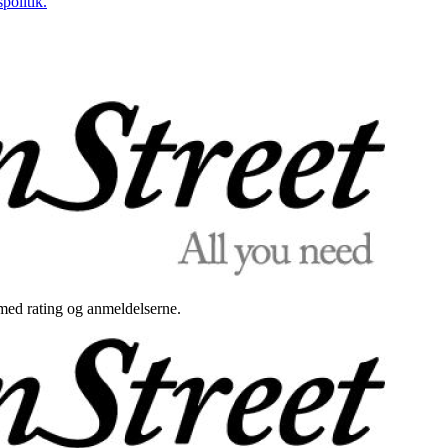
politik.
med rating og anmeldelserne.