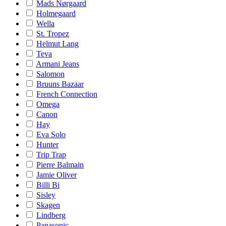
Mads Nørgaard
Holmegaard
Wella
St. Tropez
Helmut Lang
Teva
Armani Jeans
Salomon
Bruuns Bazaar
French Connection
Omega
Canon
Hay
Eva Solo
Hunter
Trip Trap
Pierre Balmain
Jamie Oliver
Billi Bi
Sisley
Skagen
Lindberg
Panasonic