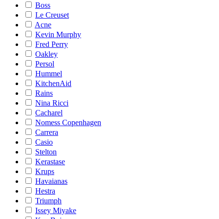
Boss
Le Creuset
Acne
Kevin Murphy
Fred Perry
Oakley
Persol
Hummel
KitchenAid
Rains
Nina Ricci
Cacharel
Nomess Copenhagen
Carrera
Casio
Stelton
Kerastase
Krups
Havaianas
Hestra
Triumph
Issey Miyake