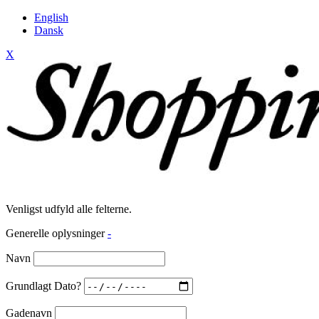
English
Dansk
X
Venligst udfyld alle felterne.
Generelle oplysninger
-
Navn
Grundlagt Dato?
Gadenavn