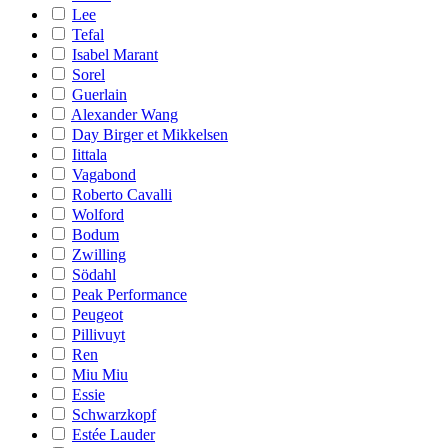
Lee
Tefal
Isabel Marant
Sorel
Guerlain
Alexander Wang
Day Birger et Mikkelsen
Iittala
Vagabond
Roberto Cavalli
Wolford
Bodum
Zwilling
Södahl
Peak Performance
Peugeot
Pillivuyt
Ren
Miu Miu
Essie
Schwarzkopf
Estée Lauder