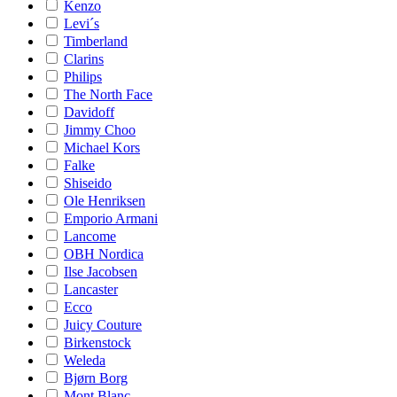
Kenzo
Levi´s
Timberland
Clarins
Philips
The North Face
Davidoff
Jimmy Choo
Michael Kors
Falke
Shiseido
Ole Henriksen
Emporio Armani
Lancome
OBH Nordica
Ilse Jacobsen
Lancaster
Ecco
Juicy Couture
Birkenstock
Weleda
Bjørn Borg
Mont Blanc