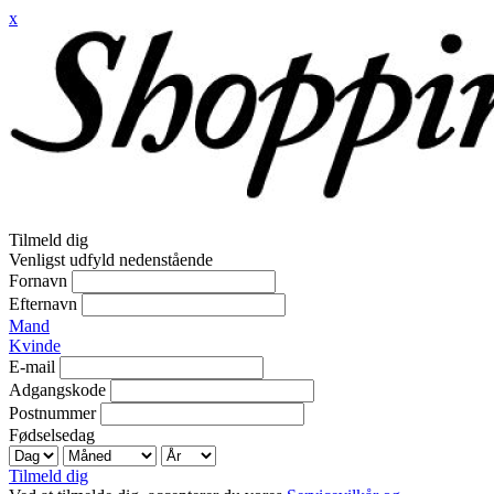
x
Tilmeld dig
Venligst udfyld nedenstående
Fornavn
Efternavn
Mand
Kvinde
E-mail
Adgangskode
Postnummer
Fødselsedag
Tilmeld dig