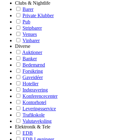
Clubs & Nightlife
Barer
Private Klubber
Pub
Stripbarer
Venues
Vinbarer
Diverse
Auktioner
Banker
Bedemænd
Forsikring
Gaveidéer
Hoteller
Indgravering
Konferencecenter
Kontorhotel
Leveringsservice
Trafikskole
Valutaveksling
Elektronik & Tele
EDB
EDB Løsninger