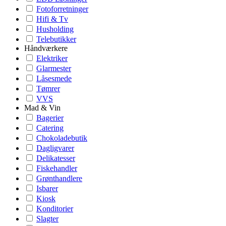
Fotoforretninger
Hifi & Tv
Husholding
Telebutikker
Håndværkere
Elektriker
Glarmester
Låsesmede
Tømrer
VVS
Mad & Vin
Bagerier
Catering
Chokoladebutik
Dagligvarer
Delikatesser
Fiskehandler
Grønthandlere
Isbarer
Kiosk
Konditorier
Slagter