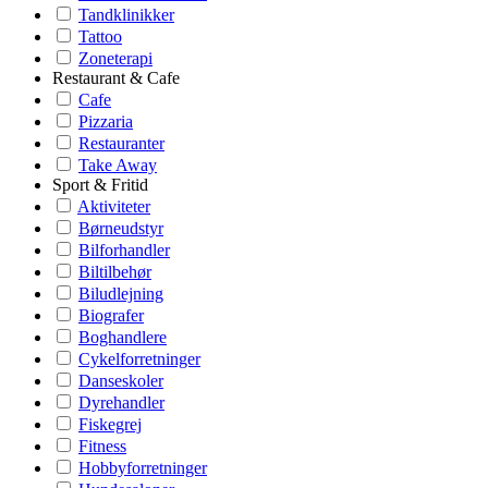
Tandklinikker
Tattoo
Zoneterapi
Restaurant & Cafe
Cafe
Pizzaria
Restauranter
Take Away
Sport & Fritid
Aktiviteter
Børneudstyr
Bilforhandler
Biltilbehør
Biludlejning
Biografer
Boghandlere
Cykelforretninger
Danseskoler
Dyrehandler
Fiskegrej
Fitness
Hobbyforretninger