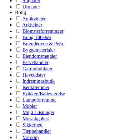
Smykker
Urmager
Bolig
Antikviteter
Arkitekter
Blomsterforretninger
Bolig Tilbehør
Brændeovne & Pejse
Byggematerialer
Ejendomsmægler
Farvehandler
Gardinbutikker
Haveudstyr
Indretningsbutik
Isenkræmmer
Køkken/Badeværelse
Lampeforretning
Møbler
Miljø Løsninger
Mosaikgalleri
Sikkerhed
Tæppehandler
Værktøj