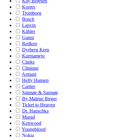
Kay Bojesen
Korres
Tromborg
Bosch
Lanvin
Kähler
Ganni
Redken
Dyrberg Kern
Karmameju
Clarks
Clinique
Armani
Helly Hansen
Cartier
Samsøe & Samsøe
By Malene Birger
Ticket to Heaven
Dr. Hauschka
Murad
Kenwood
Youngblood
Nokia