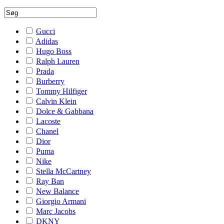
Gucci
Adidas
Hugo Boss
Ralph Lauren
Prada
Burberry
Tommy Hilfiger
Calvin Klein
Dolce & Gabbana
Lacoste
Chanel
Dior
Puma
Nike
Stella McCartney
Ray Ban
New Balance
Giorgio Armani
Marc Jacobs
DKNY