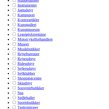
Hundesaloner
Instrumenter
Jagtudstyr
Kampsport
Kontorartikler
Kunstgalleri
Kunstmuseum
Legetøjsforretning
Motorcykelforhandlere
Museer
Musikbutikker
Rejsebureauer
Rejseudstyr
Rideudstyr
Sejlerudstyr
Sejlklubber
Shoppingcentre
Skiudstyr
Souvenirbutikker
Spa
Spillehaller
Sportsbutikker
Tankstationer