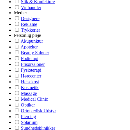
Slik & Konfekture
Vinhandler
Medier
Designere
Reklame
Trykkerier
Personlig pleje
Akupunktur
Apoteker
Beauty Saloner
Fodterapi
Frisørsaloner
Fysioterapi
Hørecenter
Helsekost
Kosmetik
Massage
Medical Clinic
Optiker
Ortopædisk Udstyr
Piercing
Solarium
Sundhedsklinikker