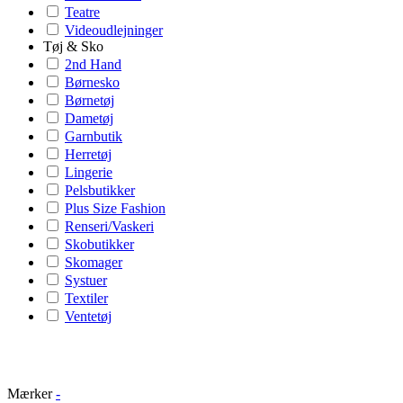
Teatre
Videoudlejninger
Tøj & Sko
2nd Hand
Børnesko
Børnetøj
Dametøj
Garnbutik
Herretøj
Lingerie
Pelsbutikker
Plus Size Fashion
Renseri/Vaskeri
Skobutikker
Skomager
Systuer
Textiler
Ventetøj
Mærker
-