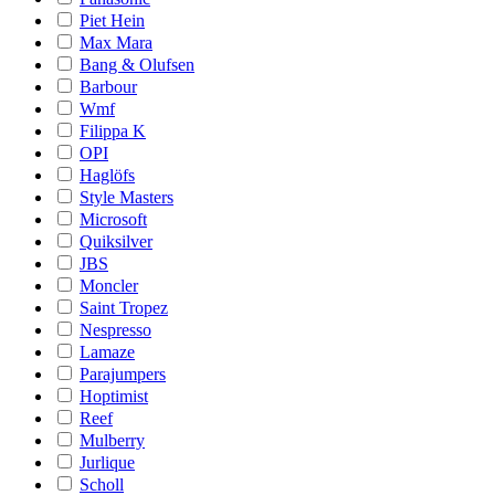
Piet Hein
Max Mara
Bang & Olufsen
Barbour
Wmf
Filippa K
OPI
Haglöfs
Style Masters
Microsoft
Quiksilver
JBS
Moncler
Saint Tropez
Nespresso
Lamaze
Parajumpers
Hoptimist
Reef
Mulberry
Jurlique
Scholl