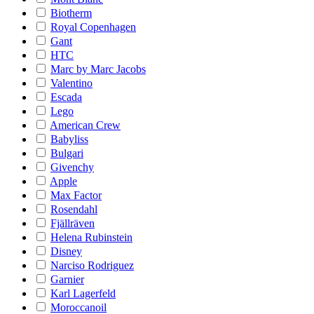
Biotherm
Royal Copenhagen
Gant
HTC
Marc by Marc Jacobs
Valentino
Escada
Lego
American Crew
Babyliss
Bulgari
Givenchy
Apple
Max Factor
Rosendahl
Fjällräven
Helena Rubinstein
Disney
Narciso Rodriguez
Garnier
Karl Lagerfeld
Moroccanoil