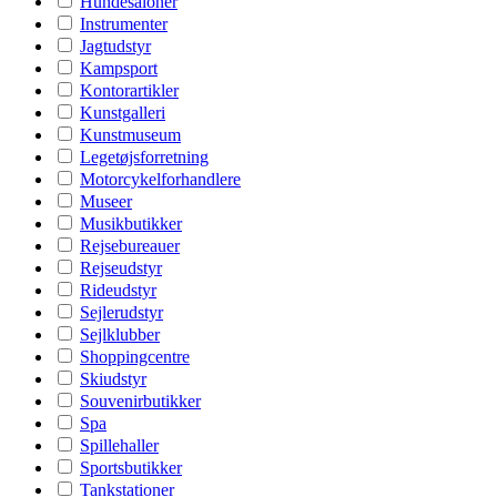
Hundesaloner
Instrumenter
Jagtudstyr
Kampsport
Kontorartikler
Kunstgalleri
Kunstmuseum
Legetøjsforretning
Motorcykelforhandlere
Museer
Musikbutikker
Rejsebureauer
Rejseudstyr
Rideudstyr
Sejlerudstyr
Sejlklubber
Shoppingcentre
Skiudstyr
Souvenirbutikker
Spa
Spillehaller
Sportsbutikker
Tankstationer