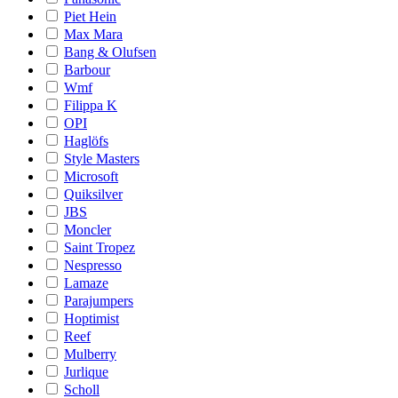
Piet Hein
Max Mara
Bang & Olufsen
Barbour
Wmf
Filippa K
OPI
Haglöfs
Style Masters
Microsoft
Quiksilver
JBS
Moncler
Saint Tropez
Nespresso
Lamaze
Parajumpers
Hoptimist
Reef
Mulberry
Jurlique
Scholl