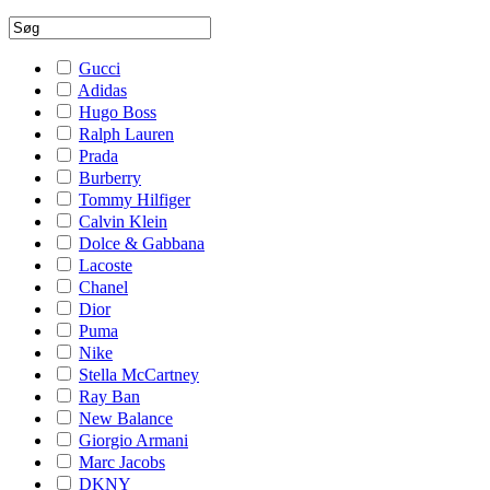
Gucci
Adidas
Hugo Boss
Ralph Lauren
Prada
Burberry
Tommy Hilfiger
Calvin Klein
Dolce & Gabbana
Lacoste
Chanel
Dior
Puma
Nike
Stella McCartney
Ray Ban
New Balance
Giorgio Armani
Marc Jacobs
DKNY