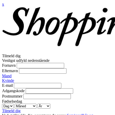
x
Tilmeld dig
Venligst udfyld nedenstående
Fornavn
Efternavn
Mand
Kvinde
E-mail
Adgangskode
Postnummer
Fødselsedag
Tilmeld dig