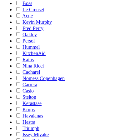
Boss
Le Creuset
Acne
Kevin Murphy
Fred Perry
Oakley
Persol
Hummel
KitchenAid
Rains
Nina Ricci
Cacharel
Nomess Copenhagen
Carrera
Casio
Stelton
Kerastase
Krups
Havaianas
Hestra
Triumph
Issey Miyake