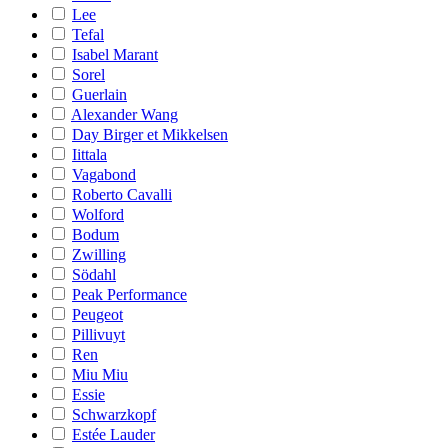
Lee
Tefal
Isabel Marant
Sorel
Guerlain
Alexander Wang
Day Birger et Mikkelsen
Iittala
Vagabond
Roberto Cavalli
Wolford
Bodum
Zwilling
Södahl
Peak Performance
Peugeot
Pillivuyt
Ren
Miu Miu
Essie
Schwarzkopf
Estée Lauder