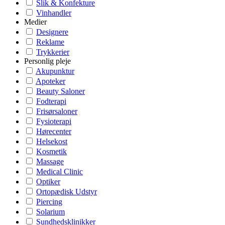
Slik & Konfekture
Vinhandler
Medier
Designere
Reklame
Trykkerier
Personlig pleje
Akupunktur
Apoteker
Beauty Saloner
Fodterapi
Frisørsaloner
Fysioterapi
Hørecenter
Helsekost
Kosmetik
Massage
Medical Clinic
Optiker
Ortopædisk Udstyr
Piercing
Solarium
Sundhedsklinikker