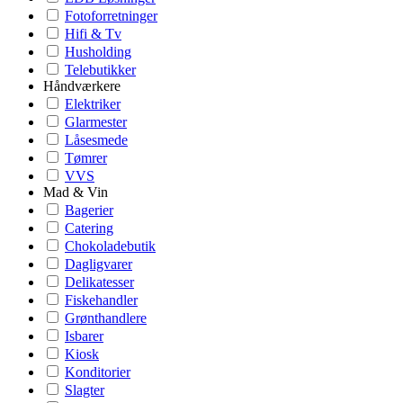
Fotoforretninger
Hifi & Tv
Husholding
Telebutikker
Håndværkere
Elektriker
Glarmester
Låsesmede
Tømrer
VVS
Mad & Vin
Bagerier
Catering
Chokoladebutik
Dagligvarer
Delikatesser
Fiskehandler
Grønthandlere
Isbarer
Kiosk
Konditorier
Slagter