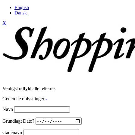
English
Dansk
X
Venligst udfyld alle felterne.
Generelle oplysninger
-
Navn
Grundlagt Dato?
Gadenavn