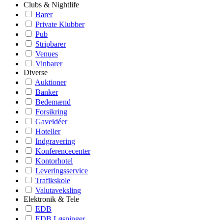
Clubs & Nightlife
Barer
Private Klubber
Pub
Stripbarer
Venues
Vinbarer
Diverse
Auktioner
Banker
Bedemænd
Forsikring
Gaveidéer
Hoteller
Indgravering
Konferencecenter
Kontorhotel
Leveringsservice
Trafikskole
Valutaveksling
Elektronik & Tele
EDB
EDB Løsninger