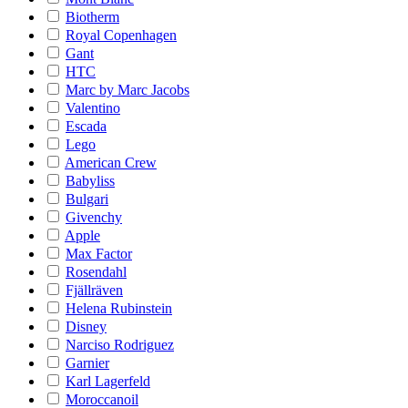
Biotherm
Royal Copenhagen
Gant
HTC
Marc by Marc Jacobs
Valentino
Escada
Lego
American Crew
Babyliss
Bulgari
Givenchy
Apple
Max Factor
Rosendahl
Fjällräven
Helena Rubinstein
Disney
Narciso Rodriguez
Garnier
Karl Lagerfeld
Moroccanoil