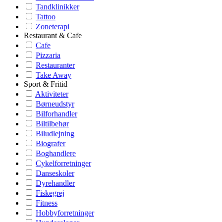
Tandklinikker
Tattoo
Zoneterapi
Restaurant & Cafe
Cafe
Pizzaria
Restauranter
Take Away
Sport & Fritid
Aktiviteter
Børneudstyr
Bilforhandler
Biltilbehør
Biludlejning
Biografer
Boghandlere
Cykelforretninger
Danseskoler
Dyrehandler
Fiskegrej
Fitness
Hobbyforretninger