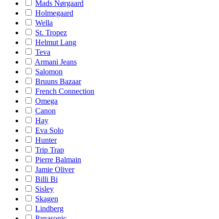
Mads Nørgaard
Holmegaard
Wella
St. Tropez
Helmut Lang
Teva
Armani Jeans
Salomon
Bruuns Bazaar
French Connection
Omega
Canon
Hay
Eva Solo
Hunter
Trip Trap
Pierre Balmain
Jamie Oliver
Billi Bi
Sisley
Skagen
Lindberg
Panasonic