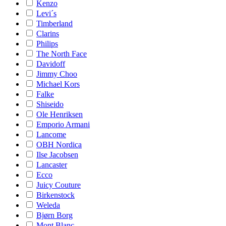
Kenzo
Levi´s
Timberland
Clarins
Philips
The North Face
Davidoff
Jimmy Choo
Michael Kors
Falke
Shiseido
Ole Henriksen
Emporio Armani
Lancome
OBH Nordica
Ilse Jacobsen
Lancaster
Ecco
Juicy Couture
Birkenstock
Weleda
Bjørn Borg
Mont Blanc