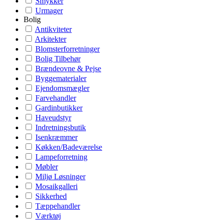
Smykker
Urmager
Bolig
Antikviteter
Arkitekter
Blomsterforretninger
Bolig Tilbehør
Brændeovne & Pejse
Byggematerialer
Ejendomsmægler
Farvehandler
Gardinbutikker
Haveudstyr
Indretningsbutik
Isenkræmmer
Køkken/Badeværelse
Lampeforretning
Møbler
Miljø Løsninger
Mosaikgalleri
Sikkerhed
Tæppehandler
Værktøj