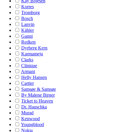
Kay Bojesen
Korres
Tromborg
Bosch
Lanvin
Kähler
Ganni
Redken
Dyrberg Kern
Karmameju
Clarks
Clinique
Armani
Helly Hansen
Cartier
Samsøe & Samsøe
By Malene Birger
Ticket to Heaven
Dr. Hauschka
Murad
Kenwood
Youngblood
Nokia