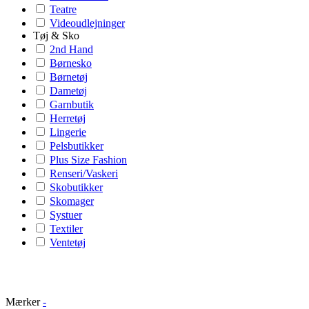
Teatre
Videoudlejninger
Tøj & Sko
2nd Hand
Børnesko
Børnetøj
Dametøj
Garnbutik
Herretøj
Lingerie
Pelsbutikker
Plus Size Fashion
Renseri/Vaskeri
Skobutikker
Skomager
Systuer
Textiler
Ventetøj
Mærker
-