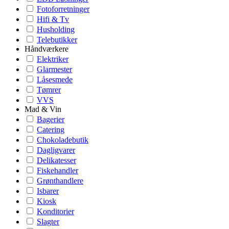
Fotoforretninger
Hifi & Tv
Husholding
Telebutikker
Håndværkere
Elektriker
Glarmester
Låsesmede
Tømrer
VVS
Mad & Vin
Bagerier
Catering
Chokoladebutik
Dagligvarer
Delikatesser
Fiskehandler
Grønthandlere
Isbarer
Kiosk
Konditorier
Slagter