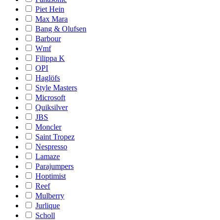
Piet Hein
Max Mara
Bang & Olufsen
Barbour
Wmf
Filippa K
OPI
Haglöfs
Style Masters
Microsoft
Quiksilver
JBS
Moncler
Saint Tropez
Nespresso
Lamaze
Parajumpers
Hoptimist
Reef
Mulberry
Jurlique
Scholl