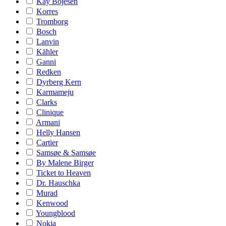
Kay Bojesen
Korres
Tromborg
Bosch
Lanvin
Kähler
Ganni
Redken
Dyrberg Kern
Karmameju
Clarks
Clinique
Armani
Helly Hansen
Cartier
Samsøe & Samsøe
By Malene Birger
Ticket to Heaven
Dr. Hauschka
Murad
Kenwood
Youngblood
Nokia