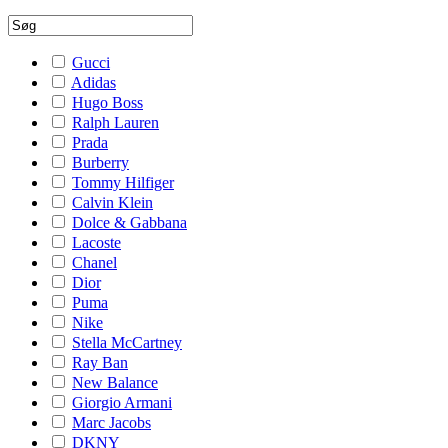
Gucci
Adidas
Hugo Boss
Ralph Lauren
Prada
Burberry
Tommy Hilfiger
Calvin Klein
Dolce & Gabbana
Lacoste
Chanel
Dior
Puma
Nike
Stella McCartney
Ray Ban
New Balance
Giorgio Armani
Marc Jacobs
DKNY