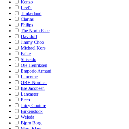
Kenzo
Levi´s
Timberland
Clarins
Philips
The North Face
Davidoff
Jimmy Choo
Michael Kors
Falke
Shiseido
Ole Henriksen
Emporio Armani
Lancome
OBH Nordica
Ilse Jacobsen
Lancaster
Ecco
Juicy Couture
Birkenstock
Weleda
Bjørn Borg
Mont Blanc