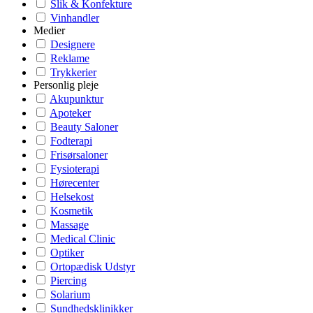
Slik & Konfekture
Vinhandler
Medier
Designere
Reklame
Trykkerier
Personlig pleje
Akupunktur
Apoteker
Beauty Saloner
Fodterapi
Frisørsaloner
Fysioterapi
Hørecenter
Helsekost
Kosmetik
Massage
Medical Clinic
Optiker
Ortopædisk Udstyr
Piercing
Solarium
Sundhedsklinikker