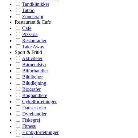
Tandklinikker
Tattoo
Zoneterapi
Restaurant & Cafe
Cafe
Pizzaria
Restauranter
Take Away
Sport & Fritid
Aktiviteter
Børneudstyr
Bilforhandler
Biltilbehør
Biludlejning
Biografer
Boghandlere
Cykelforretninger
Danseskoler
Dyrehandler
Fiskegrej
Fitness
Hobbyforretninger