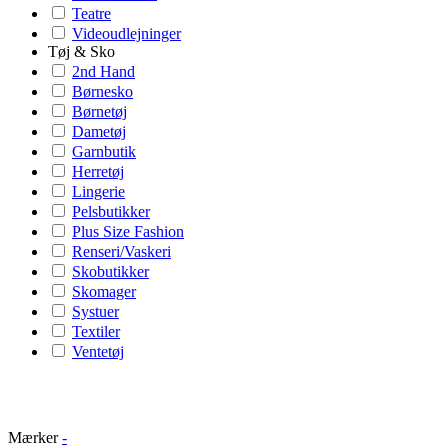
Teatre
Videoudlejninger
Tøj & Sko
2nd Hand
Børnesko
Børnetøj
Dametøj
Garnbutik
Herretøj
Lingerie
Pelsbutikker
Plus Size Fashion
Renseri/Vaskeri
Skobutikker
Skomager
Systuer
Textiler
Ventetøj
Mærker
-