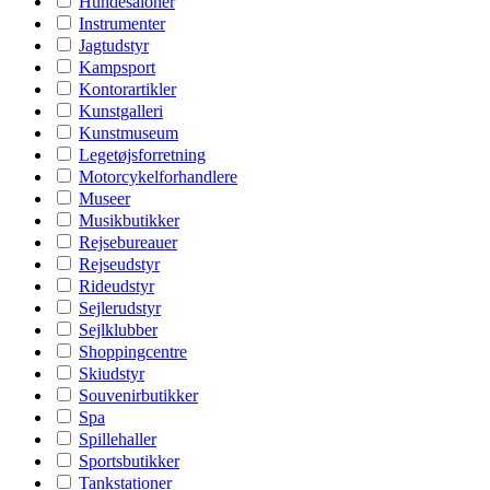
Hundesaloner
Instrumenter
Jagtudstyr
Kampsport
Kontorartikler
Kunstgalleri
Kunstmuseum
Legetøjsforretning
Motorcykelforhandlere
Museer
Musikbutikker
Rejsebureauer
Rejseudstyr
Rideudstyr
Sejlerudstyr
Sejlklubber
Shoppingcentre
Skiudstyr
Souvenirbutikker
Spa
Spillehaller
Sportsbutikker
Tankstationer