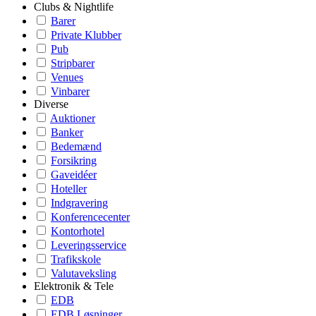
Clubs & Nightlife
Barer
Private Klubber
Pub
Stripbarer
Venues
Vinbarer
Diverse
Auktioner
Banker
Bedemænd
Forsikring
Gaveidéer
Hoteller
Indgravering
Konferencecenter
Kontorhotel
Leveringsservice
Trafikskole
Valutaveksling
Elektronik & Tele
EDB
EDB Løsninger