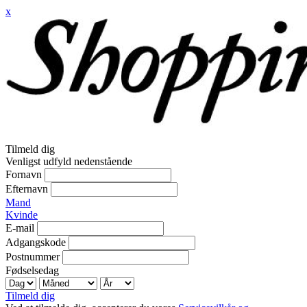
x
Tilmeld dig
Venligst udfyld nedenstående
Fornavn
Efternavn
Mand
Kvinde
E-mail
Adgangskode
Postnummer
Fødselsedag
Tilmeld dig