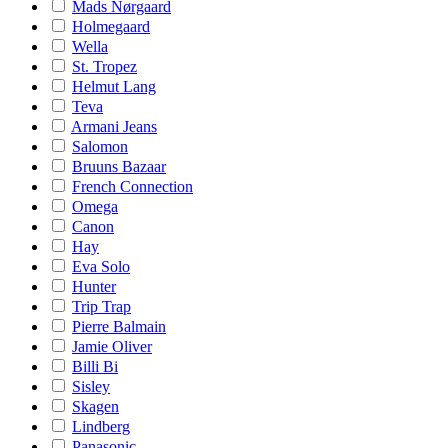
Mads Nørgaard
Holmegaard
Wella
St. Tropez
Helmut Lang
Teva
Armani Jeans
Salomon
Bruuns Bazaar
French Connection
Omega
Canon
Hay
Eva Solo
Hunter
Trip Trap
Pierre Balmain
Jamie Oliver
Billi Bi
Sisley
Skagen
Lindberg
Panasonic