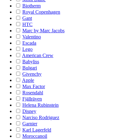
Biotherm
Royal Copenhagen
Gant
HTC
Marc by Marc Jacobs
Valentino
Escada
Lego
American Crew
Babyliss
Bulgari
Givenchy
Apple
Max Factor
Rosendahl
Fjällräven
Helena Rubinstein
Disney
Narciso Rodriguez
Garnier
Karl Lagerfeld
Moroccanoil