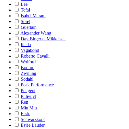
Lee
Tefal
Isabel Marant
Sorel
Guerlain
Alexander Wang
Day Birger et Mikkelsen
Iittala
Vagabond
Roberto Cavalli
Wolford
Bodum
Zwilling
Södahl
Peak Performance
Peugeot
Pillivuyt
Ren
Miu Miu
Essie
Schwarzkopf
Estée Lauder