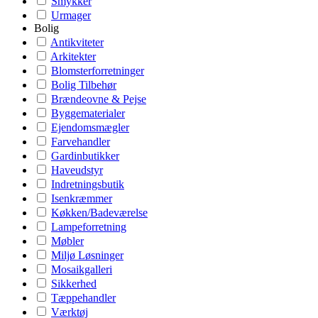
Smykker
Urmager
Bolig
Antikviteter
Arkitekter
Blomsterforretninger
Bolig Tilbehør
Brændeovne & Pejse
Byggematerialer
Ejendomsmægler
Farvehandler
Gardinbutikker
Haveudstyr
Indretningsbutik
Isenkræmmer
Køkken/Badeværelse
Lampeforretning
Møbler
Miljø Løsninger
Mosaikgalleri
Sikkerhed
Tæppehandler
Værktøj