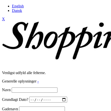
English
Dansk
X
Venligst udfyld alle felterne.
Generelle oplysninger
-
Navn
Grundlagt Dato?
Gadenavn