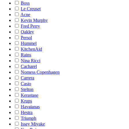
Boss
Le Creuset
Acne
Kevin Murphy
Fred Perry
Oakley
Persol
Hummel
KitchenAid
Rains
Nina Ricci
Cacharel
Nomess Copenhagen
Carrera
Casio
Stelton
Kerastase
Krups
Havaianas
Hestra
Triumph
Issey Miyake