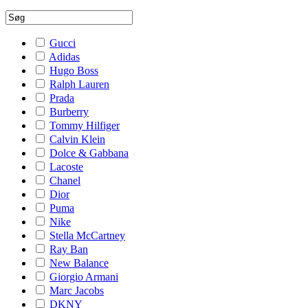
Gucci
Adidas
Hugo Boss
Ralph Lauren
Prada
Burberry
Tommy Hilfiger
Calvin Klein
Dolce & Gabbana
Lacoste
Chanel
Dior
Puma
Nike
Stella McCartney
Ray Ban
New Balance
Giorgio Armani
Marc Jacobs
DKNY