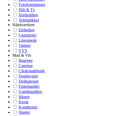
Fotoforretninger
Hifi & Tv
Husholding
Telebutikker
Håndværkere
Elektriker
Glarmester
Låsesmede
Tømrer
VVS
Mad & Vin
Bagerier
Catering
Chokoladebutik
Dagligvarer
Delikatesser
Fiskehandler
Grønthandlere
Isbarer
Kiosk
Konditorier
Slagter