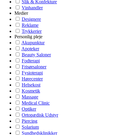
Slik & Konfekture
Vinhandler
Medier
Designere
Reklame
Trykkerier
Personlig pleje
Akupunktur
Apoteker
Beauty Saloner
Fodterapi
Frisørsaloner
Fysioterapi
Hørecenter
Helsekost
Kosmetik
Massage
Medical Clinic
Optiker
Ortopædisk Udstyr
Piercing
Solarium
Sundhedsklinikker