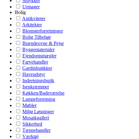
Smykker
Urmager
Bolig
Antikviteter
Arkitekter
Blomsterforretninger
Bolig Tilbehør
Brændeovne & Pejse
Byggematerialer
Ejendomsmægler
Farvehandler
Gardinbutikker
Haveudstyr
Indretningsbutik
Isenkræmmer
Køkken/Badeværelse
Lampeforretning
Møbler
Miljø Løsninger
Mosaikgalleri
Sikkerhed
Tæppehandler
Værktøj