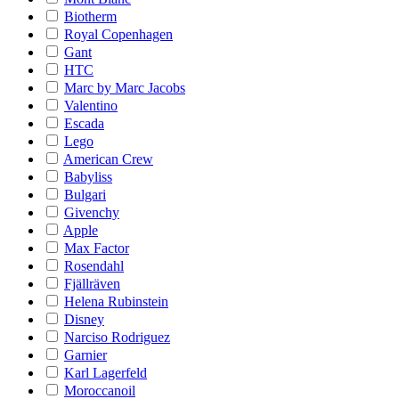
Biotherm
Royal Copenhagen
Gant
HTC
Marc by Marc Jacobs
Valentino
Escada
Lego
American Crew
Babyliss
Bulgari
Givenchy
Apple
Max Factor
Rosendahl
Fjällräven
Helena Rubinstein
Disney
Narciso Rodriguez
Garnier
Karl Lagerfeld
Moroccanoil