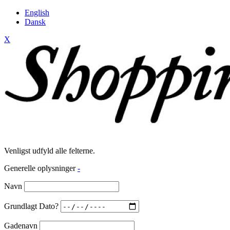
English
Dansk
X
Venligst udfyld alle felterne.
Generelle oplysninger
-
Navn
Grundlagt Dato?
Gadenavn