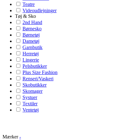
Teatre
Videoudlejninger
Tøj & Sko
2nd Hand
Børnesko
Børnetøj
Dametøj
Garnbutik
Herretøj
Lingerie
Pelsbutikker
Plus Size Fashion
Renseri/Vaskeri
Skobutikker
Skomager
Systuer
Textiler
Ventetøj
Mærker
-