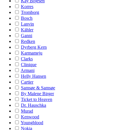
Kay Bojesen
Korres
Tromborg
Bosch
Lanvin
Kähler
Ganni
Redken
Dyrberg Kern
Karmameju
Clarks
Clinique
Armani
Helly Hansen
Cartier
Samsøe & Samsøe
By Malene Birger
Ticket to Heaven
Dr. Hauschka
Murad
Kenwood
Youngblood
Nokia