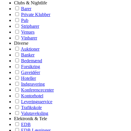
Clubs & Nightlife
Barer
Private Klubber
Pub
Stripbarer
Venues
Vinbarer
Diverse
Auktioner
Banker
Bedemænd
Forsikring
Gaveidéer
Hoteller
Indgravering
Konferencecenter
Kontorhotel
Leveringsservice
Trafikskole
Valutaveksling
Elektronik & Tele
EDB
EDB Løsninger