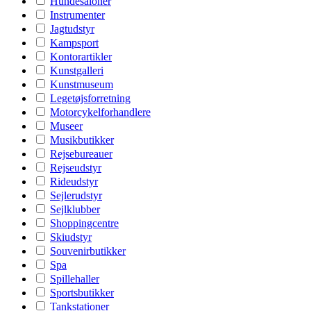
Hundesaloner
Instrumenter
Jagtudstyr
Kampsport
Kontorartikler
Kunstgalleri
Kunstmuseum
Legetøjsforretning
Motorcykelforhandlere
Museer
Musikbutikker
Rejsebureauer
Rejseudstyr
Rideudstyr
Sejlerudstyr
Sejlklubber
Shoppingcentre
Skiudstyr
Souvenirbutikker
Spa
Spillehaller
Sportsbutikker
Tankstationer