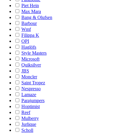
Piet Hein
Max Mara
Bang & Olufsen
Barbour
Wmf
Filippa K
OPI
Haglöfs
Style Masters
Microsoft
Quiksilver
JBS
Moncler
Saint Tropez
Nespresso
Lamaze
Parajumpers
Hoptimist
Reef
Mulberry
Jurlique
Scholl