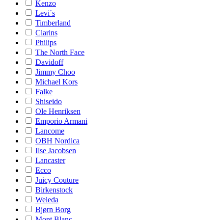
Kenzo
Levi´s
Timberland
Clarins
Philips
The North Face
Davidoff
Jimmy Choo
Michael Kors
Falke
Shiseido
Ole Henriksen
Emporio Armani
Lancome
OBH Nordica
Ilse Jacobsen
Lancaster
Ecco
Juicy Couture
Birkenstock
Weleda
Bjørn Borg
Mont Blanc