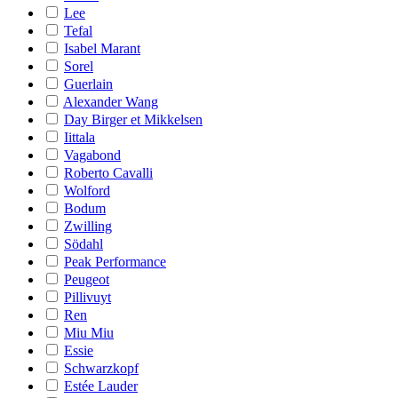
Lee
Tefal
Isabel Marant
Sorel
Guerlain
Alexander Wang
Day Birger et Mikkelsen
Iittala
Vagabond
Roberto Cavalli
Wolford
Bodum
Zwilling
Södahl
Peak Performance
Peugeot
Pillivuyt
Ren
Miu Miu
Essie
Schwarzkopf
Estée Lauder