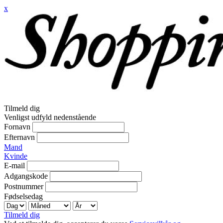
x
Tilmeld dig
Venligst udfyld nedenstående
Fornavn
Efternavn
Mand
Kvinde
E-mail
Adgangskode
Postnummer
Fødselsedag
Tilmeld dig