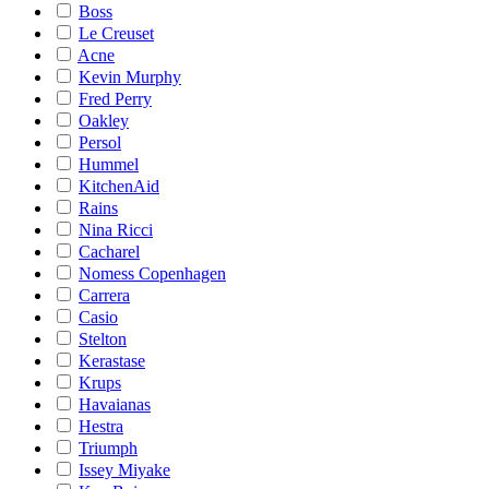
Boss
Le Creuset
Acne
Kevin Murphy
Fred Perry
Oakley
Persol
Hummel
KitchenAid
Rains
Nina Ricci
Cacharel
Nomess Copenhagen
Carrera
Casio
Stelton
Kerastase
Krups
Havaianas
Hestra
Triumph
Issey Miyake