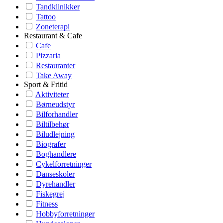
Tandklinikker
Tattoo
Zoneterapi
Restaurant & Cafe
Cafe
Pizzaria
Restauranter
Take Away
Sport & Fritid
Aktiviteter
Børneudstyr
Bilforhandler
Biltilbehør
Biludlejning
Biografer
Boghandlere
Cykelforretninger
Danseskoler
Dyrehandler
Fiskegrej
Fitness
Hobbyforretninger