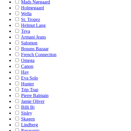
Mads Nørgaard
Holmegaard
Wella
St. Tropez
Helmut Lang
Teva
Armani Jeans
Salomon
Bruuns Bazaar
French Connection
Omega
Canon
Hay
Eva Solo
Hunter
Trip Trap
Pierre Balmain
Jamie Oliver
Billi Bi
Sisley
Skagen
Lindberg
Panasonic