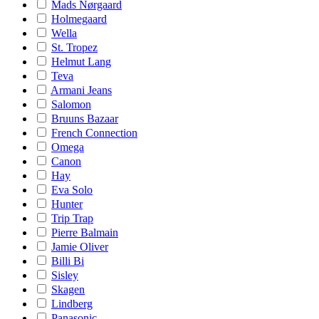
Mads Nørgaard
Holmegaard
Wella
St. Tropez
Helmut Lang
Teva
Armani Jeans
Salomon
Bruuns Bazaar
French Connection
Omega
Canon
Hay
Eva Solo
Hunter
Trip Trap
Pierre Balmain
Jamie Oliver
Billi Bi
Sisley
Skagen
Lindberg
Panasonic