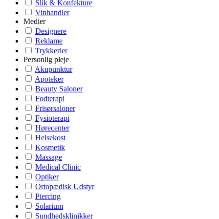
Slik & Konfekture
Vinhandler
Medier
Designere
Reklame
Trykkerier
Personlig pleje
Akupunktur
Apoteker
Beauty Saloner
Fodterapi
Frisørsaloner
Fysioterapi
Hørecenter
Helsekost
Kosmetik
Massage
Medical Clinic
Optiker
Ortopædisk Udstyr
Piercing
Solarium
Sundhedsklinikker