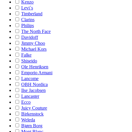
Kenzo
Levi´s
Timberland
Clarins
Philips
The North Face
Davidoff
Jimmy Choo
Michael Kors
Falke
Shiseido
Ole Henriksen
Emporio Armani
Lancome
OBH Nordica
Ilse Jacobsen
Lancaster
Ecco
Juicy Couture
Birkenstock
Weleda
Bjørn Borg
Mont Blanc