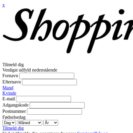
x
Tilmeld dig
Venligst udfyld nedenstående
Fornavn
Efternavn
Mand
Kvinde
E-mail
Adgangskode
Postnummer
Fødselsedag
Tilmeld dig