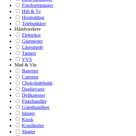
Fotoforretninger
Hifi & Tv
Husholding
Telebutikker
Håndværkere
Elektriker
Glarmester
Låsesmede
Tømrer
VVS
Mad & Vin
Bagerier
Catering
Chokoladebutik
Dagligvarer
Delikatesser
Fiskehandler
Grønthandlere
Isbarer
Kiosk
Konditorier
Slagter