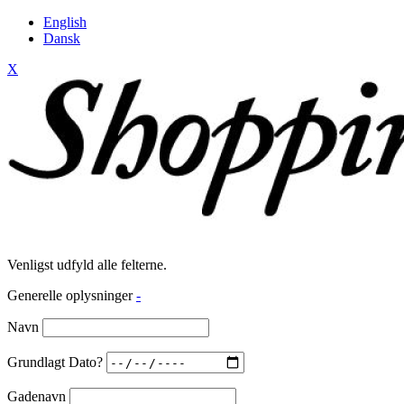
English
Dansk
X
Venligst udfyld alle felterne.
Generelle oplysninger
-
Navn
Grundlagt Dato?
Gadenavn