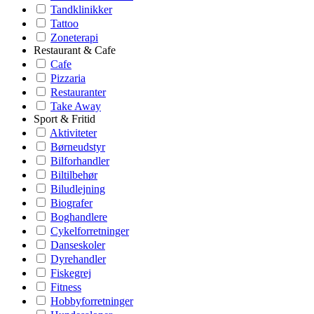
Tandklinikker
Tattoo
Zoneterapi
Restaurant & Cafe
Cafe
Pizzaria
Restauranter
Take Away
Sport & Fritid
Aktiviteter
Børneudstyr
Bilforhandler
Biltilbehør
Biludlejning
Biografer
Boghandlere
Cykelforretninger
Danseskoler
Dyrehandler
Fiskegrej
Fitness
Hobbyforretninger