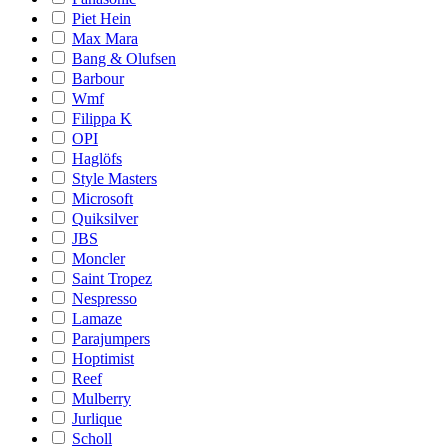
Piet Hein
Max Mara
Bang & Olufsen
Barbour
Wmf
Filippa K
OPI
Haglöfs
Style Masters
Microsoft
Quiksilver
JBS
Moncler
Saint Tropez
Nespresso
Lamaze
Parajumpers
Hoptimist
Reef
Mulberry
Jurlique
Scholl