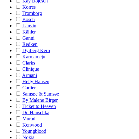
Kay Bojesen
Korres
Tromborg
Bosch
Lanvin
Kähler
Ganni
Redken
Dyrberg Kern
Karmameju
Clarks
Clinique
Armani
Helly Hansen
Cartier
Samsøe & Samsøe
By Malene Birger
Ticket to Heaven
Dr. Hauschka
Murad
Kenwood
Youngblood
Nokia