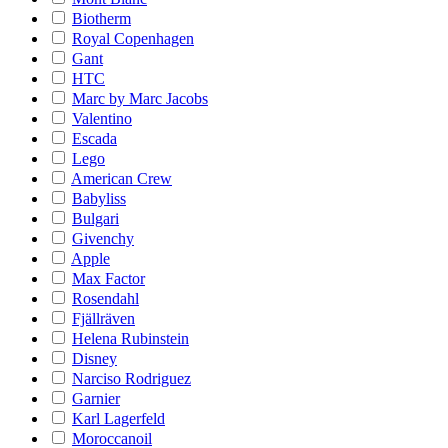
Biotherm
Royal Copenhagen
Gant
HTC
Marc by Marc Jacobs
Valentino
Escada
Lego
American Crew
Babyliss
Bulgari
Givenchy
Apple
Max Factor
Rosendahl
Fjällräven
Helena Rubinstein
Disney
Narciso Rodriguez
Garnier
Karl Lagerfeld
Moroccanoil