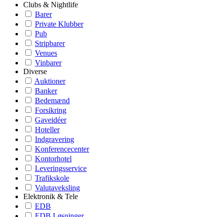
Clubs & Nightlife
Barer
Private Klubber
Pub
Stripbarer
Venues
Vinbarer
Diverse
Auktioner
Banker
Bedemænd
Forsikring
Gaveidéer
Hoteller
Indgravering
Konferencecenter
Kontorhotel
Leveringsservice
Trafikskole
Valutaveksling
Elektronik & Tele
EDB
EDB Løsninger