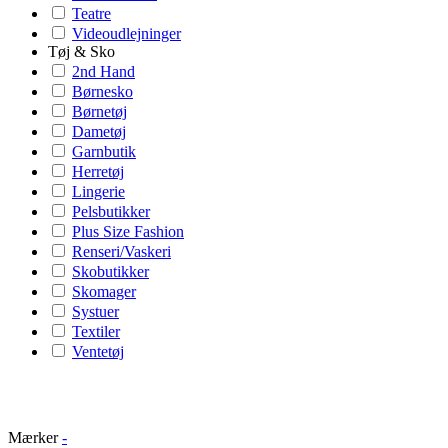
Teatre
Videoudlejninger
Tøj & Sko
2nd Hand
Børnesko
Børnetøj
Dametøj
Garnbutik
Herretøj
Lingerie
Pelsbutikker
Plus Size Fashion
Renseri/Vaskeri
Skobutikker
Skomager
Systuer
Textiler
Ventetøj
Mærker
-