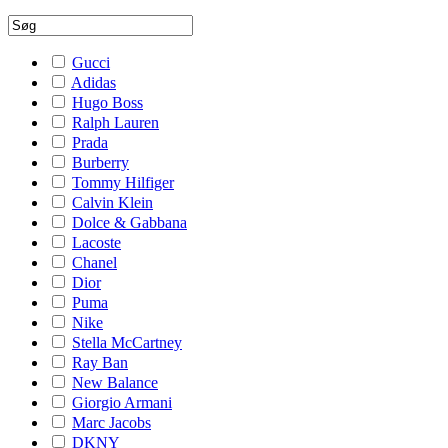
Gucci
Adidas
Hugo Boss
Ralph Lauren
Prada
Burberry
Tommy Hilfiger
Calvin Klein
Dolce & Gabbana
Lacoste
Chanel
Dior
Puma
Nike
Stella McCartney
Ray Ban
New Balance
Giorgio Armani
Marc Jacobs
DKNY