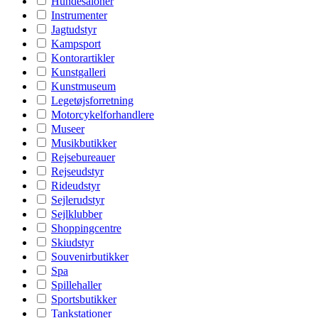
Hundesaloner
Instrumenter
Jagtudstyr
Kampsport
Kontorartikler
Kunstgalleri
Kunstmuseum
Legetøjsforretning
Motorcykelforhandlere
Museer
Musikbutikker
Rejsebureauer
Rejseudstyr
Rideudstyr
Sejlerudstyr
Sejlklubber
Shoppingcentre
Skiudstyr
Souvenirbutikker
Spa
Spillehaller
Sportsbutikker
Tankstationer