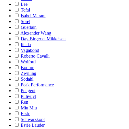
Lee
Tefal
Isabel Marant
Sorel
Guerlain
Alexander Wang
Day Birger et Mikkelsen
Iittala
Vagabond
Roberto Cavalli
Wolford
Bodum
Zwilling
Södahl
Peak Performance
Peugeot
Pillivuyt
Ren
Miu Miu
Essie
Schwarzkopf
Estée Lauder