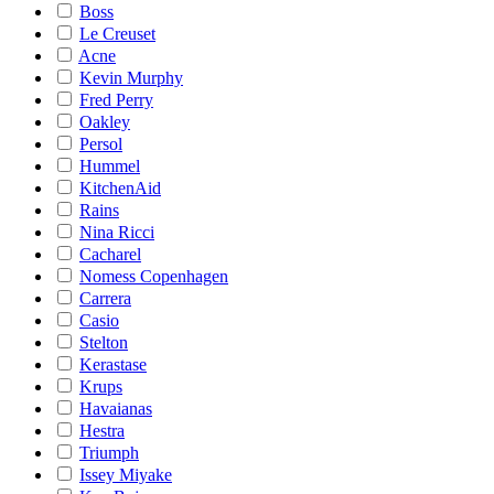
Boss
Le Creuset
Acne
Kevin Murphy
Fred Perry
Oakley
Persol
Hummel
KitchenAid
Rains
Nina Ricci
Cacharel
Nomess Copenhagen
Carrera
Casio
Stelton
Kerastase
Krups
Havaianas
Hestra
Triumph
Issey Miyake