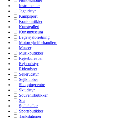
Hundesaloner
Instrumenter
Jagtudstyr
Kampsport
Kontorartikler
Kunstgalleri
Kunstmuseum
Legetøjsforretning
Motorcykelforhandlere
Museer
Musikbutikker
Rejsebureauer
Rejseudstyr
Rideudstyr
Sejlerudstyr
Sejlklubber
Shoppingcentre
Skiudstyr
Souvenirbutikker
Spa
Spillehaller
Sportsbutikker
Tankstationer