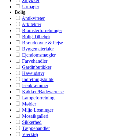
Smykker
Urmager
Bolig
Antikviteter
Arkitekter
Blomsterforretninger
Bolig Tilbehør
Brændeovne & Pejse
Byggematerialer
Ejendomsmægler
Farvehandler
Gardinbutikker
Haveudstyr
Indretningsbutik
Isenkræmmer
Køkken/Badeværelse
Lampeforretning
Møbler
Miljø Løsninger
Mosaikgalleri
Sikkerhed
Tæppehandler
Værktøj