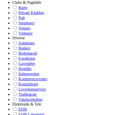
Clubs & Nightlife
Barer
Private Klubber
Pub
Stripbarer
Venues
Vinbarer
Diverse
Auktioner
Banker
Bedemænd
Forsikring
Gaveidéer
Hoteller
Indgravering
Konferencecenter
Kontorhotel
Leveringsservice
Trafikskole
Valutaveksling
Elektronik & Tele
EDB
EDB Løsninger