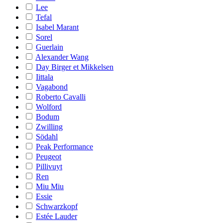
Lee
Tefal
Isabel Marant
Sorel
Guerlain
Alexander Wang
Day Birger et Mikkelsen
Iittala
Vagabond
Roberto Cavalli
Wolford
Bodum
Zwilling
Södahl
Peak Performance
Peugeot
Pillivuyt
Ren
Miu Miu
Essie
Schwarzkopf
Estée Lauder