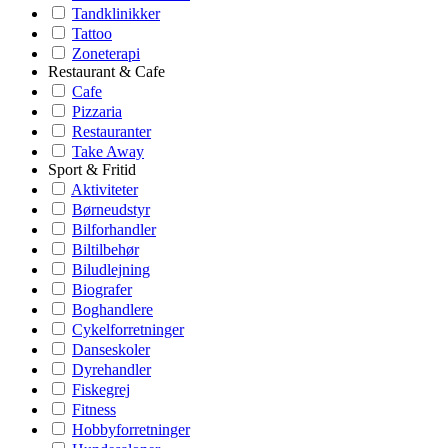
Tandklinikker
Tattoo
Zoneterapi
Restaurant & Cafe
Cafe
Pizzaria
Restauranter
Take Away
Sport & Fritid
Aktiviteter
Børneudstyr
Bilforhandler
Biltilbehør
Biludlejning
Biografer
Boghandlere
Cykelforretninger
Danseskoler
Dyrehandler
Fiskegrej
Fitness
Hobbyforretninger