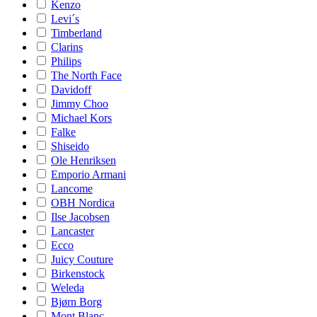
Kenzo
Levi´s
Timberland
Clarins
Philips
The North Face
Davidoff
Jimmy Choo
Michael Kors
Falke
Shiseido
Ole Henriksen
Emporio Armani
Lancome
OBH Nordica
Ilse Jacobsen
Lancaster
Ecco
Juicy Couture
Birkenstock
Weleda
Bjørn Borg
Mont Blanc