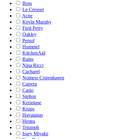
Boss
Le Creuset
Acne
Kevin Murphy
Fred Perry
Oakley
Persol
Hummel
KitchenAid
Rains
Nina Ricci
Cacharel
Nomess Copenhagen
Carrera
Casio
Stelton
Kerastase
Krups
Havaianas
Hestra
Triumph
Issey Miyake