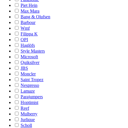
Piet Hein
Max Mara
Bang & Olufsen
Barbour
Wmf
Filippa K
OPI
Haglöfs
Style Masters
Microsoft
Quiksilver
JBS
Moncler
Saint Tropez
Nespresso
Lamaze
Parajumpers
Hoptimist
Reef
Mulberry
Jurlique
Scholl