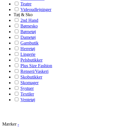
Teatre
Videoudlejninger
Tøj & Sko
2nd Hand
Børnesko
Børnetøj
Dametøj
Garnbutik
Herretøj
Lingerie
Pelsbutikker
Plus Size Fashion
Renseri/Vaskeri
Skobutikker
Skomager
Systuer
Textiler
Ventetøj
Mærker
-