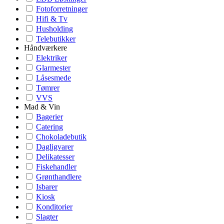
Fotoforretninger
Hifi & Tv
Husholding
Telebutikker
Håndværkere
Elektriker
Glarmester
Låsesmede
Tømrer
VVS
Mad & Vin
Bagerier
Catering
Chokoladebutik
Dagligvarer
Delikatesser
Fiskehandler
Grønthandlere
Isbarer
Kiosk
Konditorier
Slagter