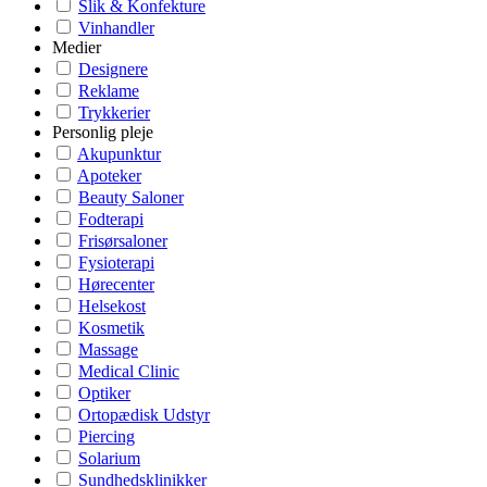
Slik & Konfekture
Vinhandler
Medier
Designere
Reklame
Trykkerier
Personlig pleje
Akupunktur
Apoteker
Beauty Saloner
Fodterapi
Frisørsaloner
Fysioterapi
Hørecenter
Helsekost
Kosmetik
Massage
Medical Clinic
Optiker
Ortopædisk Udstyr
Piercing
Solarium
Sundhedsklinikker