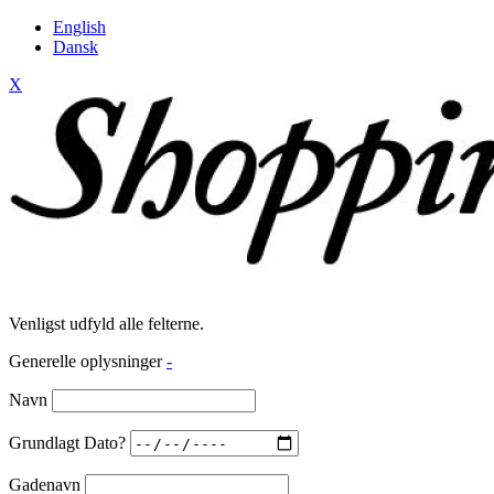
English
Dansk
X
Venligst udfyld alle felterne.
Generelle oplysninger
-
Navn
Grundlagt Dato?
Gadenavn