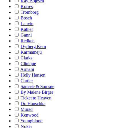
Kay Bojesen
Korres
Tromborg
Bosch
Lanvin
Kähler
Ganni
Redken
Dyrberg Kern
Karmameju
Clarks
Clinique
Armani
Helly Hansen
Cartier
Samsøe & Samsøe
By Malene Birger
Ticket to Heaven
Dr. Hauschka
Murad
Kenwood
Youngblood
Nokia