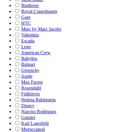
Biotherm
Royal Copenhagen
Gant
HTC
Marc by Marc Jacobs
Valentino
Escada
Lego
American Crew
Babyliss
Bulgari
Givenchy
Apple
Max Factor
Rosendahl
Fjällräven
Helena Rubinstein
Disney
Narciso Rodriguez
Garnier
Karl Lagerfeld
Moroccanoil