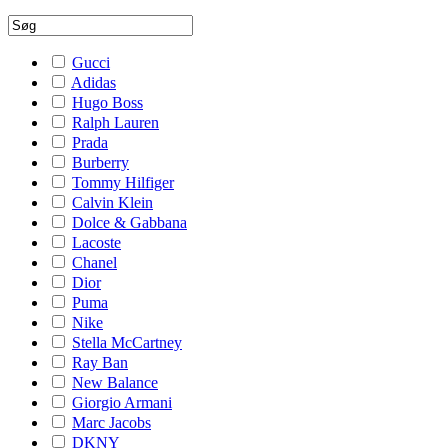
Gucci
Adidas
Hugo Boss
Ralph Lauren
Prada
Burberry
Tommy Hilfiger
Calvin Klein
Dolce & Gabbana
Lacoste
Chanel
Dior
Puma
Nike
Stella McCartney
Ray Ban
New Balance
Giorgio Armani
Marc Jacobs
DKNY