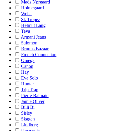
Mads Nørgaard
Holmegaard
Wella
St. Tropez
Helmut Lang
Teva
Armani Jeans
Salomon
Bruuns Bazaar
French Connection
Omega
Canon
Hay
Eva Solo
Hunter
Trip Trap
Pierre Balmain
Jamie Oliver
Billi Bi
Sisley
Skagen
Lindberg
Panasonic