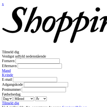
x
Tilmeld dig
Venligst udfyld nedenstående
Fornavn
Efternavn
Mand
Kvinde
E-mail
Adgangskode
Postnummer
Fødselsedag
Tilmeld dig