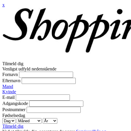
x
Tilmeld dig
Venligst udfyld nedenstående
Fornavn
Efternavn
Mand
Kvinde
E-mail
Adgangskode
Postnummer
Fødselsedag
Tilmeld dig