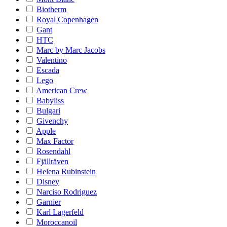
Biotherm
Royal Copenhagen
Gant
HTC
Marc by Marc Jacobs
Valentino
Escada
Lego
American Crew
Babyliss
Bulgari
Givenchy
Apple
Max Factor
Rosendahl
Fjällräven
Helena Rubinstein
Disney
Narciso Rodriguez
Garnier
Karl Lagerfeld
Moroccanoil