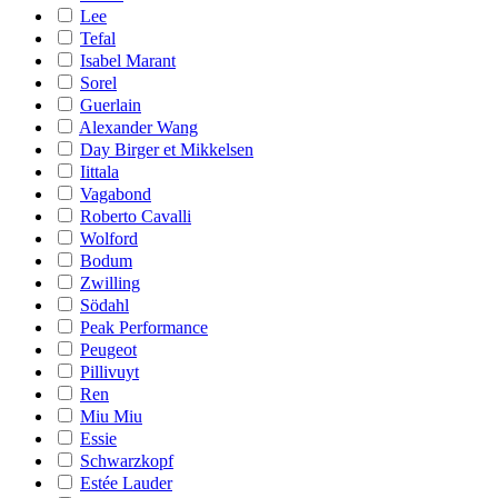
Lee
Tefal
Isabel Marant
Sorel
Guerlain
Alexander Wang
Day Birger et Mikkelsen
Iittala
Vagabond
Roberto Cavalli
Wolford
Bodum
Zwilling
Södahl
Peak Performance
Peugeot
Pillivuyt
Ren
Miu Miu
Essie
Schwarzkopf
Estée Lauder