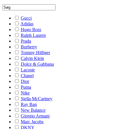
Gucci
Adidas
Hugo Boss
Ralph Lauren
Prada
Burberry
Tommy Hilfiger
Calvin Klein
Dolce & Gabbana
Lacoste
Chanel
Dior
Puma
Nike
Stella McCartney
Ray Ban
New Balance
Giorgio Armani
Marc Jacobs
DKNY