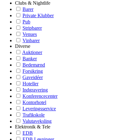
Clubs & Nightlife
Barer
Private Klubber
Pub
Stripbarer
Venues
Vinbarer
Diverse
Auktioner
Banker
Bedemænd
Forsikring
Gaveidéer
Hoteller
Indgravering
Konferencecenter
Kontorhotel
Leveringsservice
Trafikskole
Valutaveksling
Elektronik & Tele
EDB
EDB Løsninger