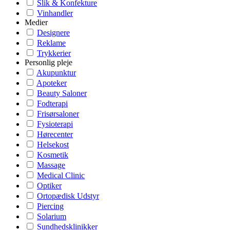
Slik & Konfekture
Vinhandler
Medier
Designere
Reklame
Trykkerier
Personlig pleje
Akupunktur
Apoteker
Beauty Saloner
Fodterapi
Frisørsaloner
Fysioterapi
Hørecenter
Helsekost
Kosmetik
Massage
Medical Clinic
Optiker
Ortopædisk Udstyr
Piercing
Solarium
Sundhedsklinikker