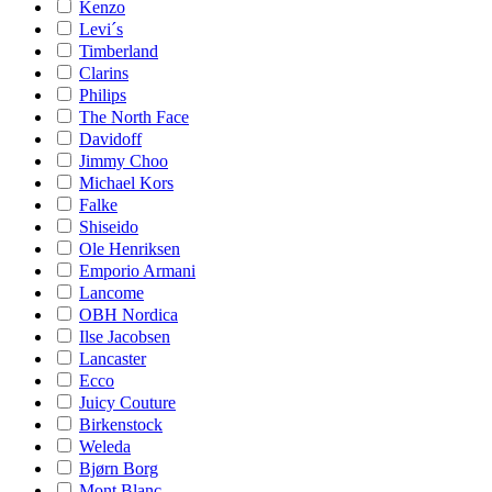
Kenzo
Levi´s
Timberland
Clarins
Philips
The North Face
Davidoff
Jimmy Choo
Michael Kors
Falke
Shiseido
Ole Henriksen
Emporio Armani
Lancome
OBH Nordica
Ilse Jacobsen
Lancaster
Ecco
Juicy Couture
Birkenstock
Weleda
Bjørn Borg
Mont Blanc