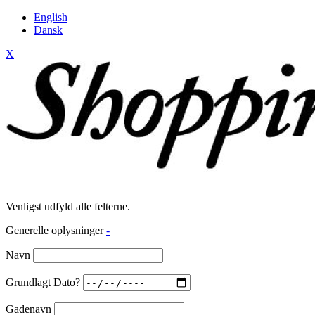
English
Dansk
X
Venligst udfyld alle felterne.
Generelle oplysninger
-
Navn
Grundlagt Dato?
Gadenavn