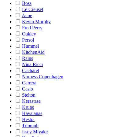
Boss
Le Creuset
Acne
Kevin Murphy
Fred Perry
Oakley
Persol
Hummel
KitchenAid
Rains
Nina Ricci
Cacharel
Nomess Copenhagen
Carrera
Casio
Stelton
Kerastase
Krups
Havaianas
Hestra
Triumph
Issey Miyake