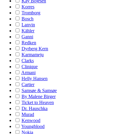
Kay Bojesen
Korres
Tromborg
Bosch
Lanvin
Kähler
Ganni
Redken
Dyrberg Kern
Karmameju
Clarks
Clinique
Armani
Helly Hansen
Cartier
Samsøe & Samsøe
By Malene Birger
Ticket to Heaven
Dr. Hauschka
Murad
Kenwood
Youngblood
Nokia