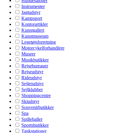
Hundesaloner
Instrumenter
Jagtudstyr
Kampsport
Kontorartikler
Kunstgalleri
Kunstmuseum
Legetøjsforretning
Motorcykelforhandlere
Museer
Musikbutikker
Rejsebureauer
Rejseudstyr
Rideudstyr
Sejlerudstyr
Sejlklubber
Shoppingcentre
Skiudstyr
Souvenirbutikker
Spa
Spillehaller
Sportsbutikker
Tankstationer