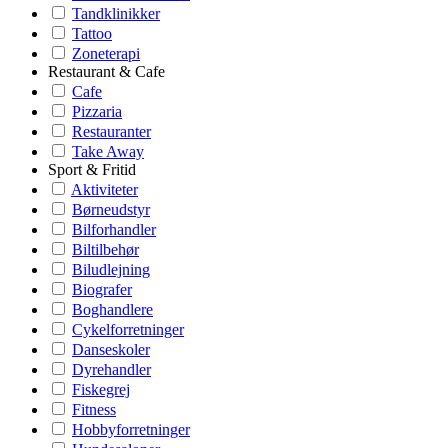
Tandklinikker
Tattoo
Zoneterapi
Restaurant & Cafe
Cafe
Pizzaria
Restauranter
Take Away
Sport & Fritid
Aktiviteter
Børneudstyr
Bilforhandler
Biltilbehør
Biludlejning
Biografer
Boghandlere
Cykelforretninger
Danseskoler
Dyrehandler
Fiskegrej
Fitness
Hobbyforretninger