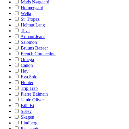
Mads Nørgaard
Holmegaard
Wella
St. Tropez
Helmut Lang
Teva
Armani Jeans
Salomon
Bruuns Bazaar
French Connection
Omega
Canon
Hay
Eva Solo
Hunter
Trip Trap
Pierre Balmain
Jamie Oliver
Billi Bi
Sisley
Skagen
Lindberg
Panasonic