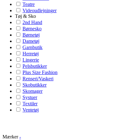
Teatre
Videoudlejninger
Tøj & Sko
2nd Hand
Børnesko
Børnetøj
Dametøj
Garnbutik
Herretøj
Lingerie
Pelsbutikker
Plus Size Fashion
Renseri/Vaskeri
Skobutikker
Skomager
Systuer
Textiler
Ventetøj
Mærker
-