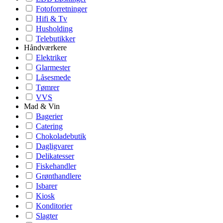
Fotoforretninger
Hifi & Tv
Husholding
Telebutikker
Håndværkere
Elektriker
Glarmester
Låsesmede
Tømrer
VVS
Mad & Vin
Bagerier
Catering
Chokoladebutik
Dagligvarer
Delikatesser
Fiskehandler
Grønthandlere
Isbarer
Kiosk
Konditorier
Slagter