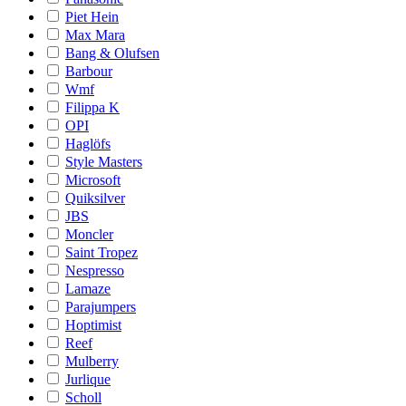
Piet Hein
Max Mara
Bang & Olufsen
Barbour
Wmf
Filippa K
OPI
Haglöfs
Style Masters
Microsoft
Quiksilver
JBS
Moncler
Saint Tropez
Nespresso
Lamaze
Parajumpers
Hoptimist
Reef
Mulberry
Jurlique
Scholl