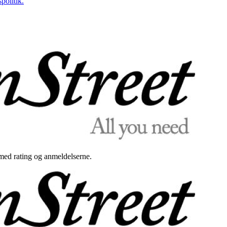
politik.
med rating og anmeldelserne.