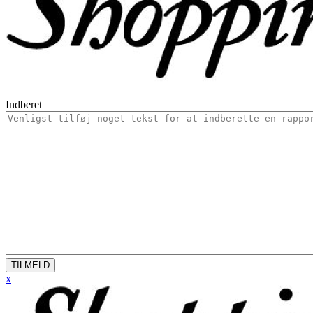
Indberet
TILMELD
x