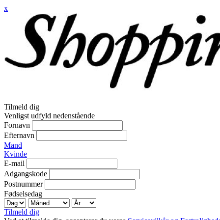
x
Tilmeld dig
Venligst udfyld nedenstående
Fornavn
Efternavn
Mand
Kvinde
E-mail
Adgangskode
Postnummer
Fødselsedag
Tilmeld dig