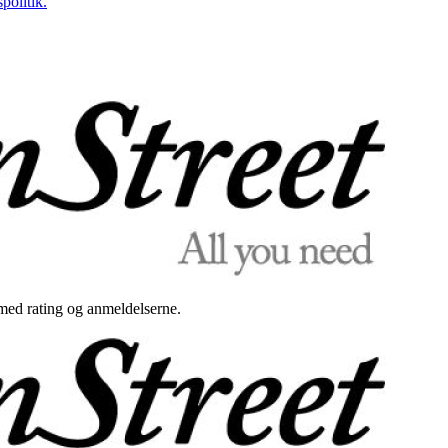
politik.
med rating og anmeldelserne.