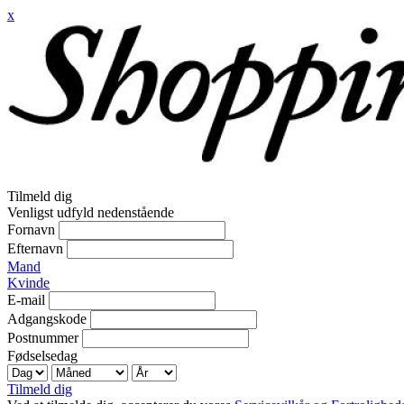
x
Tilmeld dig
Venligst udfyld nedenstående
Fornavn
Efternavn
Mand
Kvinde
E-mail
Adgangskode
Postnummer
Fødselsedag
Tilmeld dig