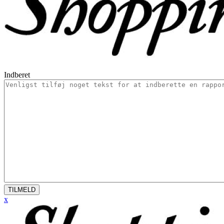
Indberet
TILMELD
x