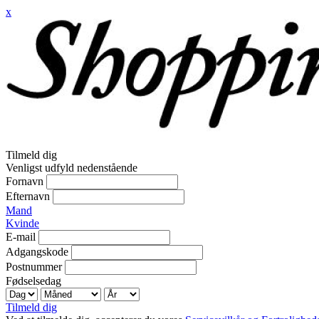
x
Tilmeld dig
Venligst udfyld nedenstående
Fornavn
Efternavn
Mand
Kvinde
E-mail
Adgangskode
Postnummer
Fødselsedag
Tilmeld dig