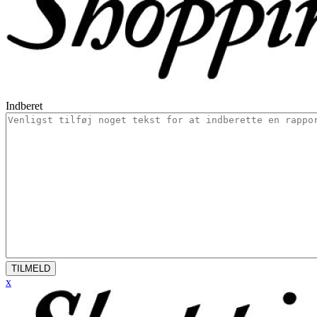
Indberet
TILMELD
x