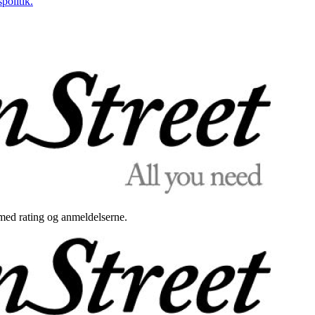
politik.
med rating og anmeldelserne.