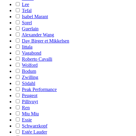
Lee
Tefal
Isabel Marant
Sorel
Guerlain
Alexander Wang
Day Birger et Mikkelsen
Iittala
Vagabond
Roberto Cavalli
Wolford
Bodum
Zwilling
Södahl
Peak Performance
Peugeot
Pillivuyt
Ren
Miu Miu
Essie
Schwarzkopf
Estée Lauder