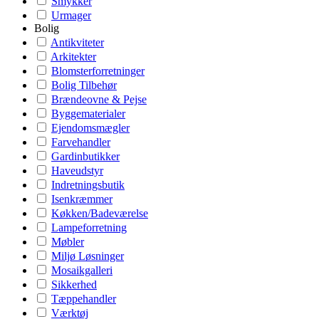
Smykker
Urmager
Bolig
Antikviteter
Arkitekter
Blomsterforretninger
Bolig Tilbehør
Brændeovne & Pejse
Byggematerialer
Ejendomsmægler
Farvehandler
Gardinbutikker
Haveudstyr
Indretningsbutik
Isenkræmmer
Køkken/Badeværelse
Lampeforretning
Møbler
Miljø Løsninger
Mosaikgalleri
Sikkerhed
Tæppehandler
Værktøj