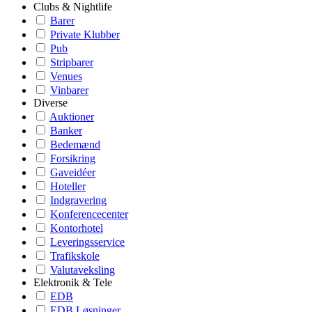
Clubs & Nightlife
Barer
Private Klubber
Pub
Stripbarer
Venues
Vinbarer
Diverse
Auktioner
Banker
Bedemænd
Forsikring
Gaveidéer
Hoteller
Indgravering
Konferencecenter
Kontorhotel
Leveringsservice
Trafikskole
Valutaveksling
Elektronik & Tele
EDB
EDB Løsninger