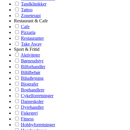
Tandklinikker
Tattoo
Zoneterapi
Restaurant & Cafe
Cafe
Pizzaria
Restauranter
Take Away
Sport & Fritid
Aktiviteter
Børneudstyr
Bilforhandler
Biltilbehør
Biludlejning
Biografer
Boghandlere
Cykelforretninger
Danseskoler
Dyrehandler
Fiskegrej
Fitness
Hobbyforretninger