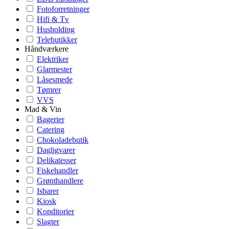
Fotoforretninger
Hifi & Tv
Husholding
Telebutikker
Håndværkere
Elektriker
Glarmester
Låsesmede
Tømrer
VVS
Mad & Vin
Bagerier
Catering
Chokoladebutik
Dagligvarer
Delikatesser
Fiskehandler
Grønthandlere
Isbarer
Kiosk
Konditorier
Slagter