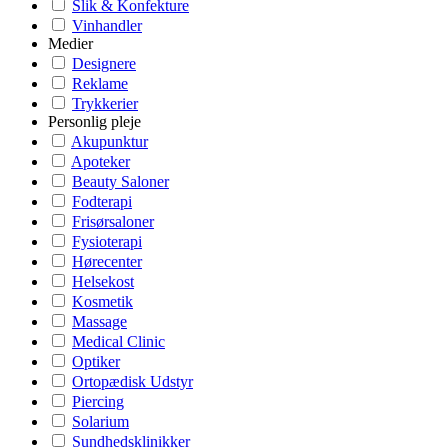
Slik & Konfekture
Vinhandler
Medier
Designere
Reklame
Trykkerier
Personlig pleje
Akupunktur
Apoteker
Beauty Saloner
Fodterapi
Frisørsaloner
Fysioterapi
Hørecenter
Helsekost
Kosmetik
Massage
Medical Clinic
Optiker
Ortopædisk Udstyr
Piercing
Solarium
Sundhedsklinikker