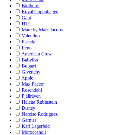
Biotherm
Royal Copenhagen
Gant
HTC
Marc by Marc Jacobs
Valentino
Escada
Lego
American Crew
Babyliss
Bulgari
Givenchy
Apple
Max Factor
Rosendahl
Fjällräven
Helena Rubinstein
Disney
Narciso Rodriguez
Garnier
Karl Lagerfeld
Moroccanoil