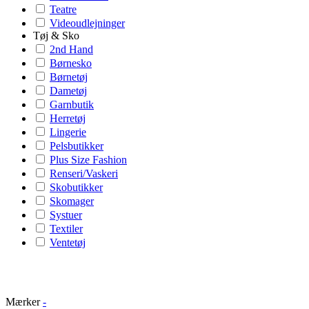
Teatre
Videoudlejninger
Tøj & Sko
2nd Hand
Børnesko
Børnetøj
Dametøj
Garnbutik
Herretøj
Lingerie
Pelsbutikker
Plus Size Fashion
Renseri/Vaskeri
Skobutikker
Skomager
Systuer
Textiler
Ventetøj
Mærker
-