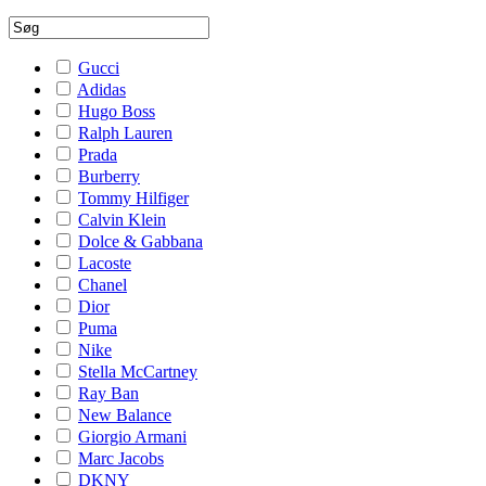
Gucci
Adidas
Hugo Boss
Ralph Lauren
Prada
Burberry
Tommy Hilfiger
Calvin Klein
Dolce & Gabbana
Lacoste
Chanel
Dior
Puma
Nike
Stella McCartney
Ray Ban
New Balance
Giorgio Armani
Marc Jacobs
DKNY