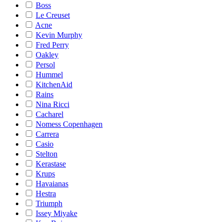
Boss
Le Creuset
Acne
Kevin Murphy
Fred Perry
Oakley
Persol
Hummel
KitchenAid
Rains
Nina Ricci
Cacharel
Nomess Copenhagen
Carrera
Casio
Stelton
Kerastase
Krups
Havaianas
Hestra
Triumph
Issey Miyake