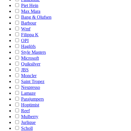
Piet Hein
Max Mara
Bang & Olufsen
Barbour
Wmf
Filippa K
OPI
Haglöfs
Style Masters
Microsoft
Quiksilver
JBS
Moncler
Saint Tropez
Nespresso
Lamaze
Parajumpers
Hoptimist
Reef
Mulberry
Jurlique
Scholl