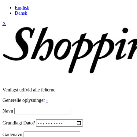
English
Dansk
X
Venligst udfyld alle felterne.
Generelle oplysninger
-
Navn
Grundlagt Dato?
Gadenavn