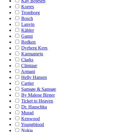
Kay Bojesen
Korres
Tromborg
Bosch
Lanvin
Kähler
Ganni
Redken
Dyrberg Kern
Karmameju
Clarks
Clinique
Armani
Helly Hansen
Cartier
Samsøe & Samsøe
By Malene Birger
Ticket to Heaven
Dr. Hauschka
Murad
Kenwood
Youngblood
Nokia