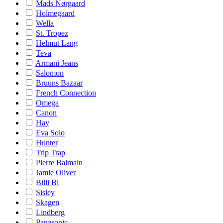
Mads Nørgaard
Holmegaard
Wella
St. Tropez
Helmut Lang
Teva
Armani Jeans
Salomon
Bruuns Bazaar
French Connection
Omega
Canon
Hay
Eva Solo
Hunter
Trip Trap
Pierre Balmain
Jamie Oliver
Billi Bi
Sisley
Skagen
Lindberg
Panasonic