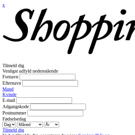
x
Tilmeld dig
Venligst udfyld nedenstående
Fornavn
Efternavn
Mand
Kvinde
E-mail
Adgangskode
Postnummer
Fødselsedag
Tilmeld dig