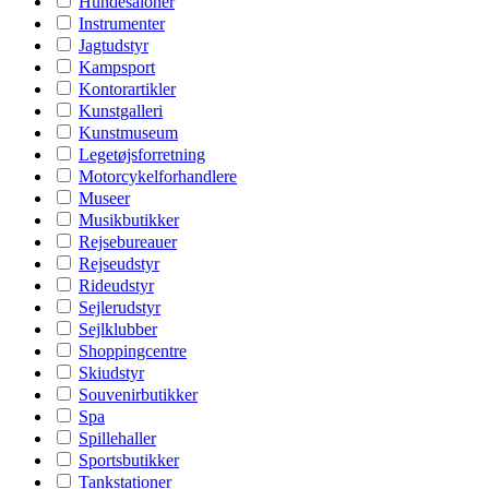
Hundesaloner
Instrumenter
Jagtudstyr
Kampsport
Kontorartikler
Kunstgalleri
Kunstmuseum
Legetøjsforretning
Motorcykelforhandlere
Museer
Musikbutikker
Rejsebureauer
Rejseudstyr
Rideudstyr
Sejlerudstyr
Sejlklubber
Shoppingcentre
Skiudstyr
Souvenirbutikker
Spa
Spillehaller
Sportsbutikker
Tankstationer