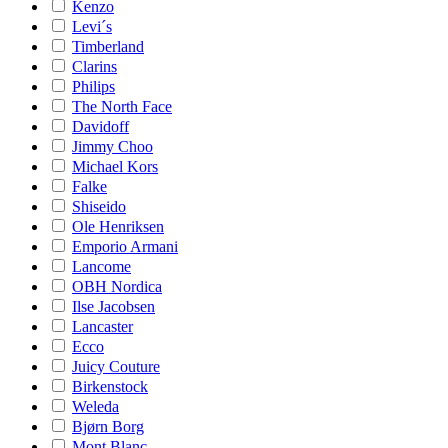
Kenzo
Levi´s
Timberland
Clarins
Philips
The North Face
Davidoff
Jimmy Choo
Michael Kors
Falke
Shiseido
Ole Henriksen
Emporio Armani
Lancome
OBH Nordica
Ilse Jacobsen
Lancaster
Ecco
Juicy Couture
Birkenstock
Weleda
Bjørn Borg
Mont Blanc