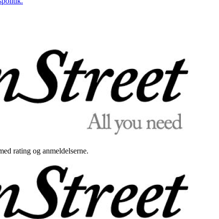
politik.
med rating og anmeldelserne.