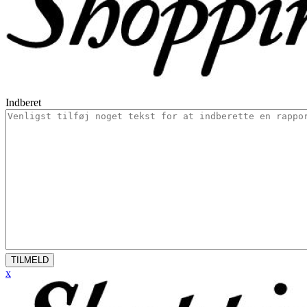
Indberet
TILMELD
x