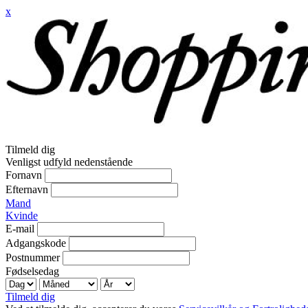
x
Tilmeld dig
Venligst udfyld nedenstående
Fornavn
Efternavn
Mand
Kvinde
E-mail
Adgangskode
Postnummer
Fødselsedag
Tilmeld dig