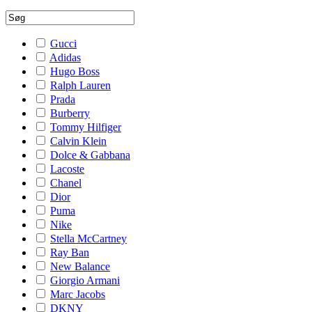
Gucci
Adidas
Hugo Boss
Ralph Lauren
Prada
Burberry
Tommy Hilfiger
Calvin Klein
Dolce & Gabbana
Lacoste
Chanel
Dior
Puma
Nike
Stella McCartney
Ray Ban
New Balance
Giorgio Armani
Marc Jacobs
DKNY