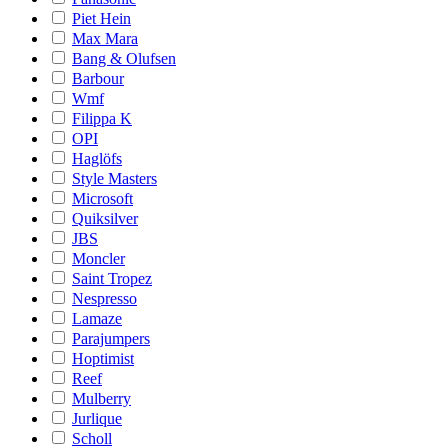
Piet Hein
Max Mara
Bang & Olufsen
Barbour
Wmf
Filippa K
OPI
Haglöfs
Style Masters
Microsoft
Quiksilver
JBS
Moncler
Saint Tropez
Nespresso
Lamaze
Parajumpers
Hoptimist
Reef
Mulberry
Jurlique
Scholl