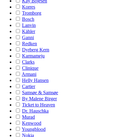
Kay Bojesen
Korres
Tromborg
Bosch
Lanvin
Kähler
Ganni
Redken
Dyrberg Kern
Karmameju
Clarks
Clinique
Armani
Helly Hansen
Cartier
Samsøe & Samsøe
By Malene Birger
Ticket to Heaven
Dr. Hauschka
Murad
Kenwood
Youngblood
Nokia