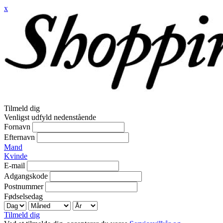
x
Tilmeld dig
Venligst udfyld nedenstående
Fornavn
Efternavn
Mand
Kvinde
E-mail
Adgangskode
Postnummer
Fødselsedag
Tilmeld dig