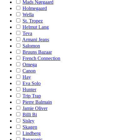
Mads Nørgaard
Holmegaard
Wella
St. Tropez
Helmut Lang
Teva
Armani Jeans
Salomon
Bruuns Bazaar
French Connection
Omega
Canon
Hay
Eva Solo
Hunter
Trip Trap
Pierre Balmain
Jamie Oliver
Billi Bi
Sisley
Skagen
Lindberg
Panasonic