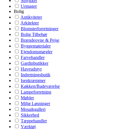
Smykker
Urmager
Bolig
Antikviteter
Arkitekter
Blomsterforretninger
Bolig Tilbehør
Brændeovne & Pejse
Byggematerialer
Ejendomsmægler
Farvehandler
Gardinbutikker
Haveudstyr
Indretningsbutik
Isenkræmmer
Køkken/Badeværelse
Lampeforretning
Møbler
Miljø Løsninger
Mosaikgalleri
Sikkerhed
Tæppehandler
Værktøj