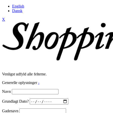
English
Dansk
X
Venligst udfyld alle felterne.
Generelle oplysninger
-
Navn
Grundlagt Dato?
Gadenavn