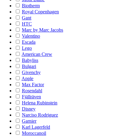
Biotherm
Royal Copenhagen
Gant
HTC
Marc by Marc Jacobs
Valentino
Escada
Lego
American Crew
Babyliss
Bulgari
Givenchy
Apple
Max Factor
Rosendahl
Fjällräven
Helena Rubinstein
Disney
Narciso Rodriguez
Garnier
Karl Lagerfeld
Moroccanoil