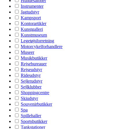
Hundesaloner
Instrumenter
Jagtudstyr
Kampsport
Kontorartikler
Kunstgalleri
Kunstmuseum
Legetøjsforretning
Motorcykelforhandlere
Museer
Musikbutikker
Rejsebureauer
Rejseudstyr
Rideudstyr
Sejlerudstyr
Sejlklubber
Shoppingcentre
Skiudstyr
Souvenirbutikker
Spa
Spillehaller
Sportsbutikker
Tankstationer