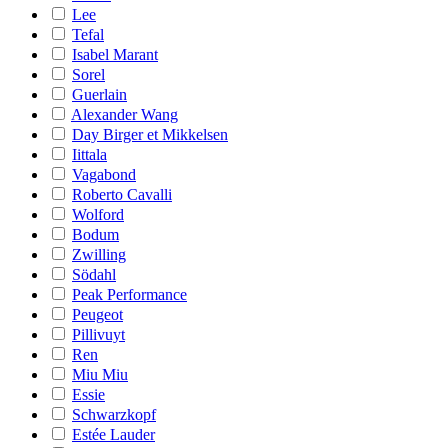
Lee
Tefal
Isabel Marant
Sorel
Guerlain
Alexander Wang
Day Birger et Mikkelsen
Iittala
Vagabond
Roberto Cavalli
Wolford
Bodum
Zwilling
Södahl
Peak Performance
Peugeot
Pillivuyt
Ren
Miu Miu
Essie
Schwarzkopf
Estée Lauder