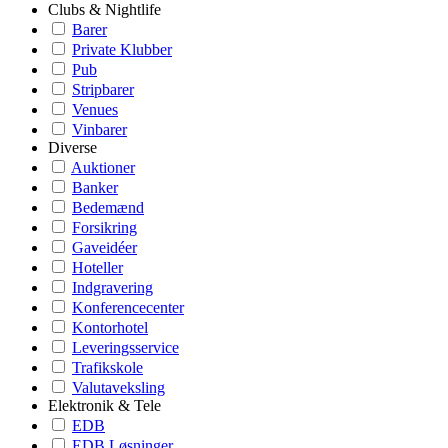
Clubs & Nightlife
Barer
Private Klubber
Pub
Stripbarer
Venues
Vinbarer
Diverse
Auktioner
Banker
Bedemænd
Forsikring
Gaveidéer
Hoteller
Indgravering
Konferencecenter
Kontorhotel
Leveringsservice
Trafikskole
Valutaveksling
Elektronik & Tele
EDB
EDB Løsninger