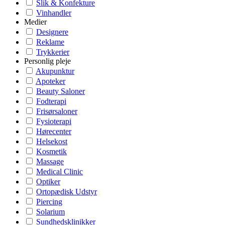
Slik & Konfekture
Vinhandler
Medier
Designere
Reklame
Trykkerier
Personlig pleje
Akupunktur
Apoteker
Beauty Saloner
Fodterapi
Frisørsaloner
Fysioterapi
Hørecenter
Helsekost
Kosmetik
Massage
Medical Clinic
Optiker
Ortopædisk Udstyr
Piercing
Solarium
Sundhedsklinikker