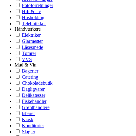
Fotoforretninger
Hifi & Tv
Husholding
Telebutikker
Håndværkere
Elektriker
Glarmester
Låsesmede
Tømrer
VVS
Mad & Vin
Bagerier
Catering
Chokoladebutik
Dagligvarer
Delikatesser
Fiskehandler
Grønthandlere
Isbarer
Kiosk
Konditorier
Slagter