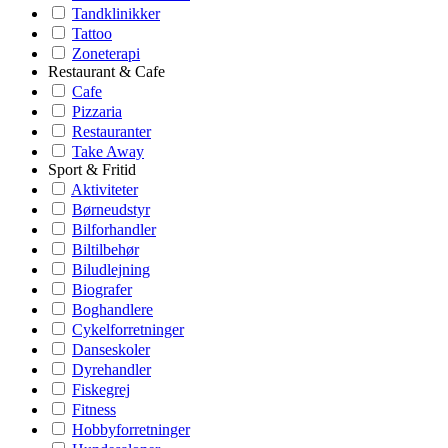
Tandklinikker
Tattoo
Zoneterapi
Restaurant & Cafe
Cafe
Pizzaria
Restauranter
Take Away
Sport & Fritid
Aktiviteter
Børneudstyr
Bilforhandler
Biltilbehør
Biludlejning
Biografer
Boghandlere
Cykelforretninger
Danseskoler
Dyrehandler
Fiskegrej
Fitness
Hobbyforretninger