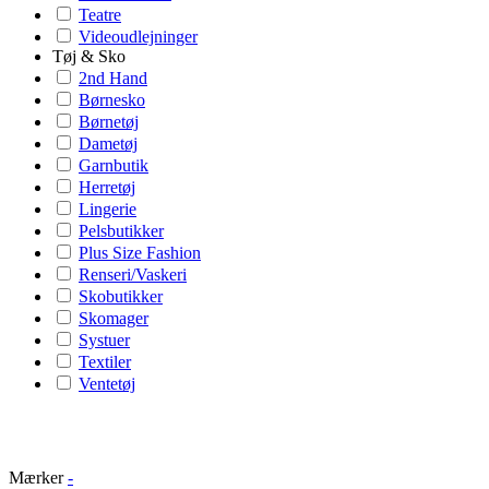
Teatre
Videoudlejninger
Tøj & Sko
2nd Hand
Børnesko
Børnetøj
Dametøj
Garnbutik
Herretøj
Lingerie
Pelsbutikker
Plus Size Fashion
Renseri/Vaskeri
Skobutikker
Skomager
Systuer
Textiler
Ventetøj
Mærker
-