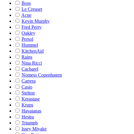
Boss
Le Creuset
Acne
Kevin Murphy
Fred Perry
Oakley
Persol
Hummel
KitchenAid
Rains
Nina Ricci
Cacharel
Nomess Copenhagen
Carrera
Casio
Stelton
Kerastase
Krups
Havaianas
Hestra
Triumph
Issey Miyake