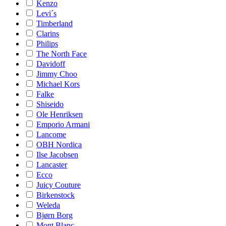
Kenzo
Levi´s
Timberland
Clarins
Philips
The North Face
Davidoff
Jimmy Choo
Michael Kors
Falke
Shiseido
Ole Henriksen
Emporio Armani
Lancome
OBH Nordica
Ilse Jacobsen
Lancaster
Ecco
Juicy Couture
Birkenstock
Weleda
Bjørn Borg
Mont Blanc