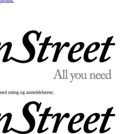
politik.
med rating og anmeldelserne.