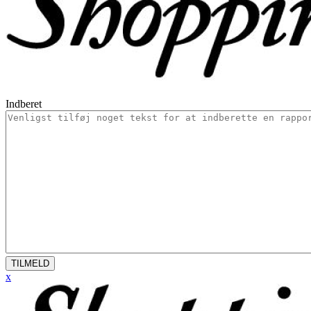
Indberet
TILMELD
x