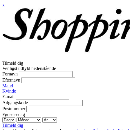
x
Tilmeld dig
Venligst udfyld nedenstående
Fornavn
Efternavn
Mand
Kvinde
E-mail
Adgangskode
Postnummer
Fødselsedag
Tilmeld dig