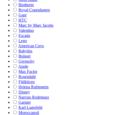
Biotherm
Royal Copenhagen
Gant
HTC
Marc by Marc Jacobs
Valentino
Escada
Lego
American Crew
Babyliss
Bulgari
Givenchy
Apple
Max Factor
Rosendahl
Fjällräven
Helena Rubinstein
Disney
Narciso Rodriguez
Garnier
Karl Lagerfeld
Moroccanoil