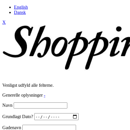
English
Dansk
X
Venligst udfyld alle felterne.
Generelle oplysninger
-
Navn
Grundlagt Dato?
Gadenavn