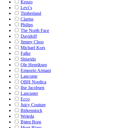
Kenzo
Levi´s
Timberland
Clarins
Philips
The North Face
Davidoff
Jimmy Choo
Michael Kors
Falke
Shiseido
Ole Henriksen
Emporio Armani
Lancome
OBH Nordica
Ilse Jacobsen
Lancaster
Ecco
Juicy Couture
Birkenstock
Weleda
Bjørn Borg
Mont Blanc