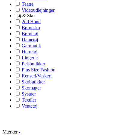
Teatre
Videoudlejninger
Tøj & Sko
2nd Hand
Børnesko
Børnetøj
Dametøj
Garnbutik
Herretøj
Lingerie
Pelsbutikker
Plus Size Fashion
Renseri/Vaskeri
Skobutikker
Skomager
Systuer
Textiler
Ventetøj
Mærker
-