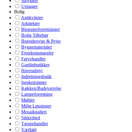
Smykker
Urmager
Bolig
Antikviteter
Arkitekter
Blomsterforretninger
Bolig Tilbehør
Brændeovne & Pejse
Byggematerialer
Ejendomsmægler
Farvehandler
Gardinbutikker
Haveudstyr
Indretningsbutik
Isenkræmmer
Køkken/Badeværelse
Lampeforretning
Møbler
Miljø Løsninger
Mosaikgalleri
Sikkerhed
Tæppehandler
Værktøj