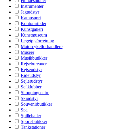
Hundesaloner
Instrumenter
Jagtudstyr
Kampsport
Kontorartikler
Kunstgalleri
Kunstmuseum
Legetøjsforretning
Motorcykelforhandlere
Museer
Musikbutikker
Rejsebureauer
Rejseudstyr
Rideudstyr
Sejlerudstyr
Sejlklubber
Shoppingcentre
Skiudstyr
Souvenirbutikker
Spa
Spillehaller
Sportsbutikker
Tankstationer