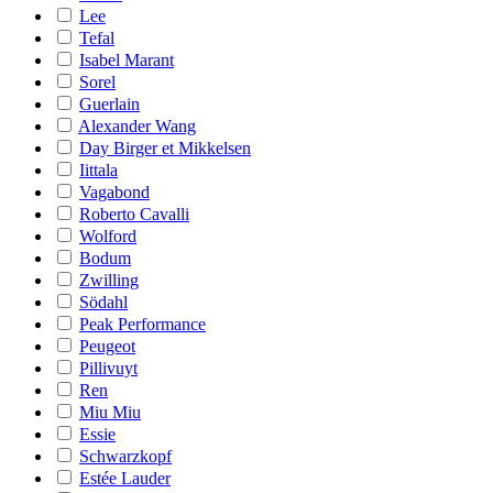
Lee
Tefal
Isabel Marant
Sorel
Guerlain
Alexander Wang
Day Birger et Mikkelsen
Iittala
Vagabond
Roberto Cavalli
Wolford
Bodum
Zwilling
Södahl
Peak Performance
Peugeot
Pillivuyt
Ren
Miu Miu
Essie
Schwarzkopf
Estée Lauder