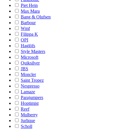
Piet Hein
Max Mara
Bang & Olufsen
Barbour
Wmf
Filippa K
OPI
Haglöfs
Style Masters
Microsoft
Quiksilver
JBS
Moncler
Saint Tropez
Nespresso
Lamaze
Parajumpers
Hoptimist
Reef
Mulberry
Jurlique
Scholl