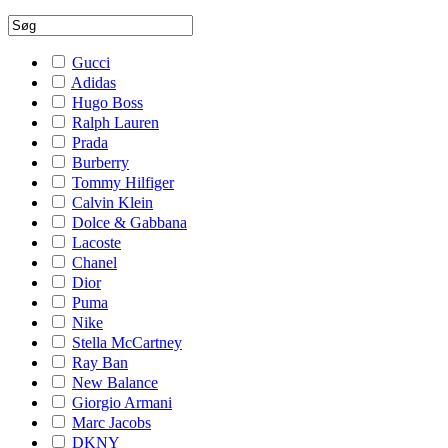
Gucci
Adidas
Hugo Boss
Ralph Lauren
Prada
Burberry
Tommy Hilfiger
Calvin Klein
Dolce & Gabbana
Lacoste
Chanel
Dior
Puma
Nike
Stella McCartney
Ray Ban
New Balance
Giorgio Armani
Marc Jacobs
DKNY