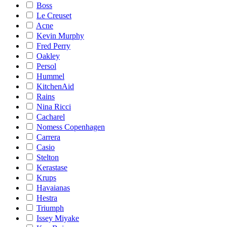
Boss
Le Creuset
Acne
Kevin Murphy
Fred Perry
Oakley
Persol
Hummel
KitchenAid
Rains
Nina Ricci
Cacharel
Nomess Copenhagen
Carrera
Casio
Stelton
Kerastase
Krups
Havaianas
Hestra
Triumph
Issey Miyake