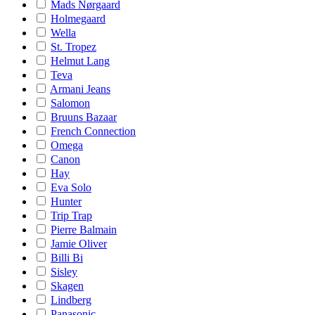
Mads Nørgaard
Holmegaard
Wella
St. Tropez
Helmut Lang
Teva
Armani Jeans
Salomon
Bruuns Bazaar
French Connection
Omega
Canon
Hay
Eva Solo
Hunter
Trip Trap
Pierre Balmain
Jamie Oliver
Billi Bi
Sisley
Skagen
Lindberg
Panasonic