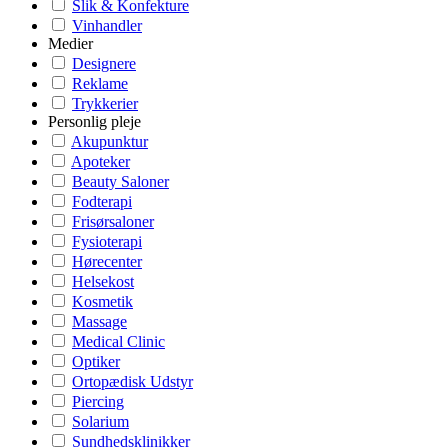
Slik & Konfekture
Vinhandler
Medier
Designere
Reklame
Trykkerier
Personlig pleje
Akupunktur
Apoteker
Beauty Saloner
Fodterapi
Frisørsaloner
Fysioterapi
Hørecenter
Helsekost
Kosmetik
Massage
Medical Clinic
Optiker
Ortopædisk Udstyr
Piercing
Solarium
Sundhedsklinikker