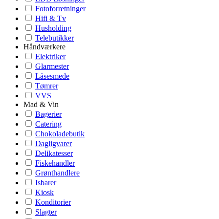
Fotoforretninger
Hifi & Tv
Husholding
Telebutikker
Håndværkere
Elektriker
Glarmester
Låsesmede
Tømrer
VVS
Mad & Vin
Bagerier
Catering
Chokoladebutik
Dagligvarer
Delikatesser
Fiskehandler
Grønthandlere
Isbarer
Kiosk
Konditorier
Slagter