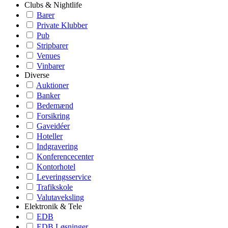
Clubs & Nightlife
Barer
Private Klubber
Pub
Stripbarer
Venues
Vinbarer
Diverse
Auktioner
Banker
Bedemænd
Forsikring
Gaveidéer
Hoteller
Indgravering
Konferencecenter
Kontorhotel
Leveringsservice
Trafikskole
Valutaveksling
Elektronik & Tele
EDB
EDB Løsninger