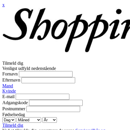
x
Tilmeld dig
Venligst udfyld nedenstående
Fornavn
Efternavn
Mand
Kvinde
E-mail
Adgangskode
Postnummer
Fødselsedag
Tilmeld dig