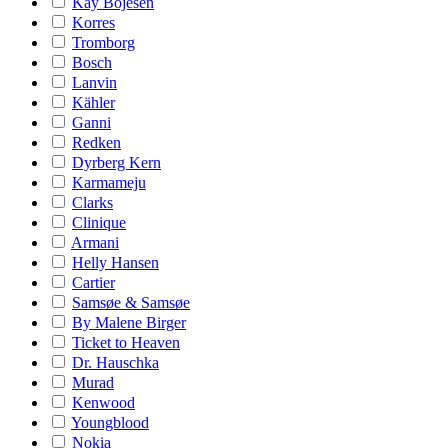
Kay Bojesen
Korres
Tromborg
Bosch
Lanvin
Kähler
Ganni
Redken
Dyrberg Kern
Karmameju
Clarks
Clinique
Armani
Helly Hansen
Cartier
Samsøe & Samsøe
By Malene Birger
Ticket to Heaven
Dr. Hauschka
Murad
Kenwood
Youngblood
Nokia