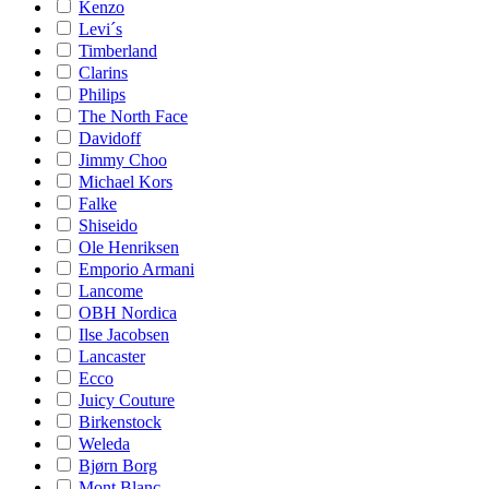
Kenzo
Levi´s
Timberland
Clarins
Philips
The North Face
Davidoff
Jimmy Choo
Michael Kors
Falke
Shiseido
Ole Henriksen
Emporio Armani
Lancome
OBH Nordica
Ilse Jacobsen
Lancaster
Ecco
Juicy Couture
Birkenstock
Weleda
Bjørn Borg
Mont Blanc