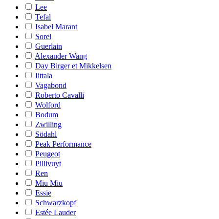
Lee
Tefal
Isabel Marant
Sorel
Guerlain
Alexander Wang
Day Birger et Mikkelsen
Iittala
Vagabond
Roberto Cavalli
Wolford
Bodum
Zwilling
Södahl
Peak Performance
Peugeot
Pillivuyt
Ren
Miu Miu
Essie
Schwarzkopf
Estée Lauder