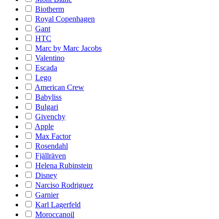
Biotherm
Royal Copenhagen
Gant
HTC
Marc by Marc Jacobs
Valentino
Escada
Lego
American Crew
Babyliss
Bulgari
Givenchy
Apple
Max Factor
Rosendahl
Fjällräven
Helena Rubinstein
Disney
Narciso Rodriguez
Garnier
Karl Lagerfeld
Moroccanoil