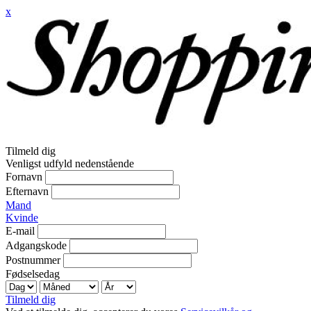
x
Tilmeld dig
Venligst udfyld nedenstående
Fornavn
Efternavn
Mand
Kvinde
E-mail
Adgangskode
Postnummer
Fødselsedag
Tilmeld dig