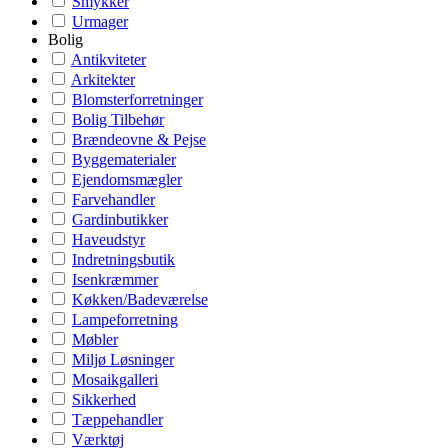
Smykker
Urmager
Bolig
Antikviteter
Arkitekter
Blomsterforretninger
Bolig Tilbehør
Brændeovne & Pejse
Byggematerialer
Ejendomsmægler
Farvehandler
Gardinbutikker
Haveudstyr
Indretningsbutik
Isenkræmmer
Køkken/Badeværelse
Lampeforretning
Møbler
Miljø Løsninger
Mosaikgalleri
Sikkerhed
Tæppehandler
Værktøj