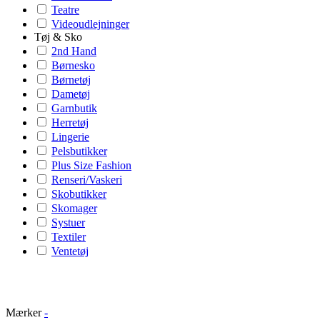
Teatre
Videoudlejninger
Tøj & Sko
2nd Hand
Børnesko
Børnetøj
Dametøj
Garnbutik
Herretøj
Lingerie
Pelsbutikker
Plus Size Fashion
Renseri/Vaskeri
Skobutikker
Skomager
Systuer
Textiler
Ventetøj
Mærker
-