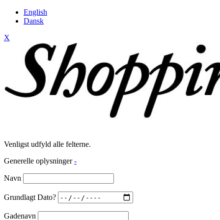
English
Dansk
X
Venligst udfyld alle felterne.
Generelle oplysninger
-
Navn
Grundlagt Dato?
Gadenavn