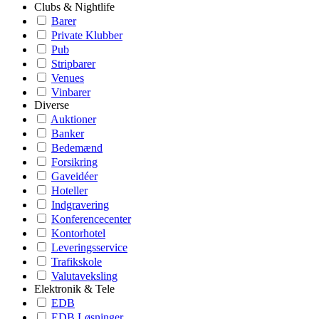
Clubs & Nightlife
Barer
Private Klubber
Pub
Stripbarer
Venues
Vinbarer
Diverse
Auktioner
Banker
Bedemænd
Forsikring
Gaveidéer
Hoteller
Indgravering
Konferencecenter
Kontorhotel
Leveringsservice
Trafikskole
Valutaveksling
Elektronik & Tele
EDB
EDB Løsninger