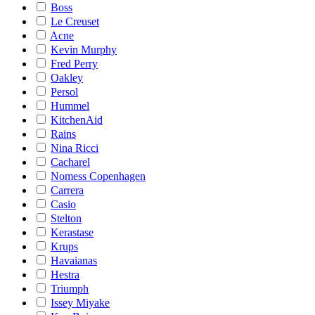
Boss
Le Creuset
Acne
Kevin Murphy
Fred Perry
Oakley
Persol
Hummel
KitchenAid
Rains
Nina Ricci
Cacharel
Nomess Copenhagen
Carrera
Casio
Stelton
Kerastase
Krups
Havaianas
Hestra
Triumph
Issey Miyake