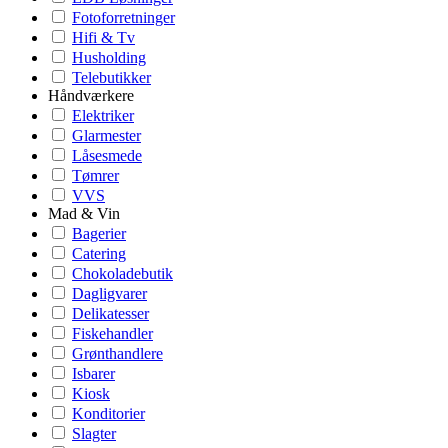
Fotoforretninger
Hifi & Tv
Husholding
Telebutikker
Håndværkere
Elektriker
Glarmester
Låsesmede
Tømrer
VVS
Mad & Vin
Bagerier
Catering
Chokoladebutik
Dagligvarer
Delikatesser
Fiskehandler
Grønthandlere
Isbarer
Kiosk
Konditorier
Slagter