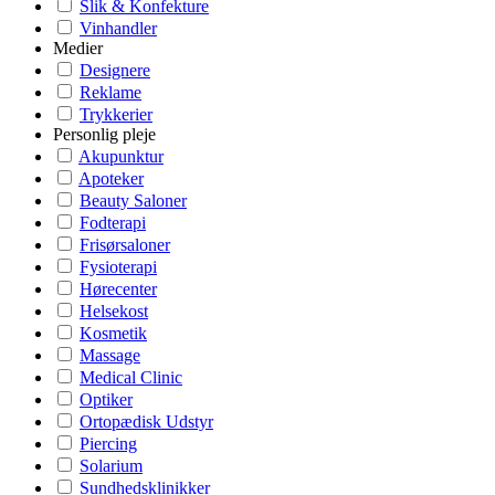
Slik & Konfekture
Vinhandler
Medier
Designere
Reklame
Trykkerier
Personlig pleje
Akupunktur
Apoteker
Beauty Saloner
Fodterapi
Frisørsaloner
Fysioterapi
Hørecenter
Helsekost
Kosmetik
Massage
Medical Clinic
Optiker
Ortopædisk Udstyr
Piercing
Solarium
Sundhedsklinikker