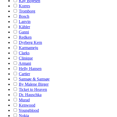
Kay Bojesen
Korres
Tromborg
Bosch
Lanvin
Kähler
Ganni
Redken
Dyrberg Kern
Karmameju
Clarks
Clinique
Armani
Helly Hansen
Cartier
Samsøe & Samsøe
By Malene Birger
Ticket to Heaven
Dr. Hauschka
Murad
Kenwood
Youngblood
Nokia