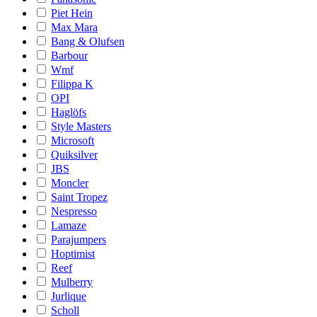
Piet Hein
Max Mara
Bang & Olufsen
Barbour
Wmf
Filippa K
OPI
Haglöfs
Style Masters
Microsoft
Quiksilver
JBS
Moncler
Saint Tropez
Nespresso
Lamaze
Parajumpers
Hoptimist
Reef
Mulberry
Jurlique
Scholl