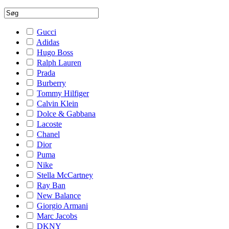
Gucci
Adidas
Hugo Boss
Ralph Lauren
Prada
Burberry
Tommy Hilfiger
Calvin Klein
Dolce & Gabbana
Lacoste
Chanel
Dior
Puma
Nike
Stella McCartney
Ray Ban
New Balance
Giorgio Armani
Marc Jacobs
DKNY