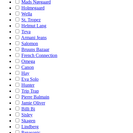
Mads Nørgaard
Holmegaard
Wella
St. Tropez
Helmut Lang
Teva
Armani Jeans
Salomon
Bruuns Bazaar
French Connection
Omega
Canon
Hay
Eva Solo
Hunter
Trip Trap
Pierre Balmain
Jamie Oliver
Billi Bi
Sisley
Skagen
Lindberg
Panasonic