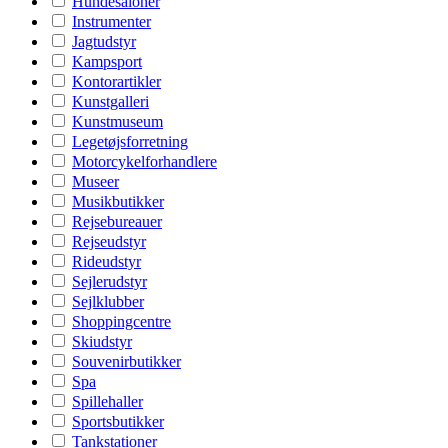
Hundesaloner
Instrumenter
Jagtudstyr
Kampsport
Kontorartikler
Kunstgalleri
Kunstmuseum
Legetøjsforretning
Motorcykelforhandlere
Museer
Musikbutikker
Rejsebureauer
Rejseudstyr
Rideudstyr
Sejlerudstyr
Sejlklubber
Shoppingcentre
Skiudstyr
Souvenirbutikker
Spa
Spillehaller
Sportsbutikker
Tankstationer