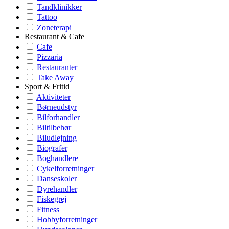
Tandklinikker
Tattoo
Zoneterapi
Restaurant & Cafe
Cafe
Pizzaria
Restauranter
Take Away
Sport & Fritid
Aktiviteter
Børneudstyr
Bilforhandler
Biltilbehør
Biludlejning
Biografer
Boghandlere
Cykelforretninger
Danseskoler
Dyrehandler
Fiskegrej
Fitness
Hobbyforretninger