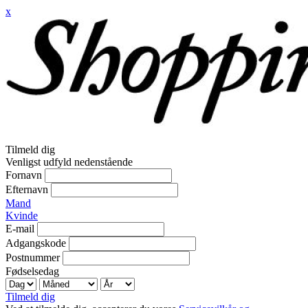
x
Tilmeld dig
Venligst udfyld nedenstående
Fornavn
Efternavn
Mand
Kvinde
E-mail
Adgangskode
Postnummer
Fødselsedag
Tilmeld dig