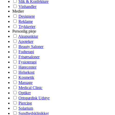
Slik & Konfekture
Vinhandler
Medier
Designere
Reklame
Trykkerier
Personlig pleje
Akupunktur
Apoteker
Beauty Saloner
Fodterapi
Frisørsaloner
Fysioterapi
Hørecenter
Helsekost
Kosmetik
Massage
Medical Clinic
Optiker
Ortopædisk Udstyr
Piercing
Solarium
Sundhedsklinikker