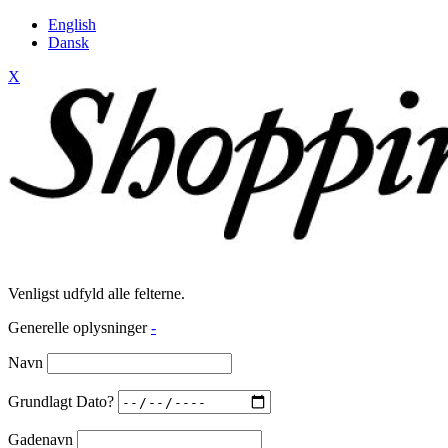
English
Dansk
X
Venligst udfyld alle felterne.
Generelle oplysninger
-
Navn
Grundlagt Dato?
Gadenavn