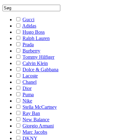
Gucci
Adidas
Hugo Boss
Ralph Lauren
Prada
Burberry
Tommy Hilfiger
Calvin Klein
Dolce & Gabbana
Lacoste
Chanel
Dior
Puma
Nike
Stella McCartney
Ray Ban
New Balance
Giorgio Armani
Marc Jacobs
DKNY