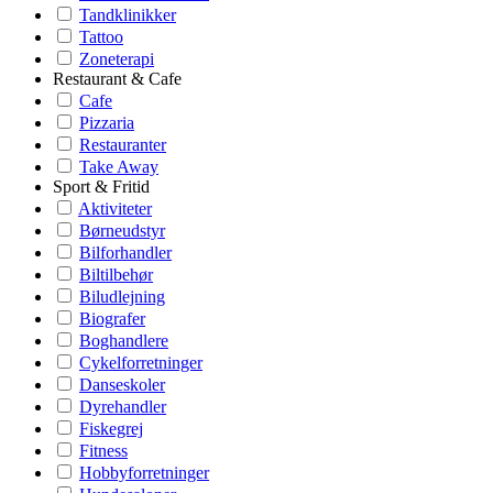
Tandklinikker
Tattoo
Zoneterapi
Restaurant & Cafe
Cafe
Pizzaria
Restauranter
Take Away
Sport & Fritid
Aktiviteter
Børneudstyr
Bilforhandler
Biltilbehør
Biludlejning
Biografer
Boghandlere
Cykelforretninger
Danseskoler
Dyrehandler
Fiskegrej
Fitness
Hobbyforretninger