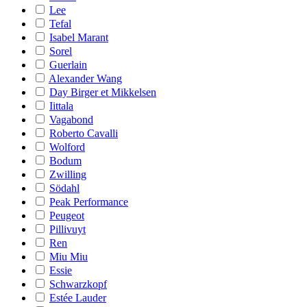
Lee
Tefal
Isabel Marant
Sorel
Guerlain
Alexander Wang
Day Birger et Mikkelsen
Iittala
Vagabond
Roberto Cavalli
Wolford
Bodum
Zwilling
Södahl
Peak Performance
Peugeot
Pillivuyt
Ren
Miu Miu
Essie
Schwarzkopf
Estée Lauder