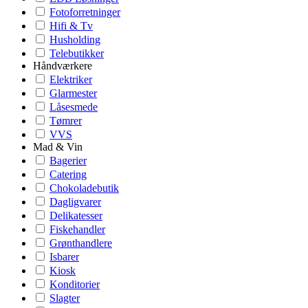
Fotoforretninger
Hifi & Tv
Husholding
Telebutikker
Håndværkere
Elektriker
Glarmester
Låsesmede
Tømrer
VVS
Mad & Vin
Bagerier
Catering
Chokoladebutik
Dagligvarer
Delikatesser
Fiskehandler
Grønthandlere
Isbarer
Kiosk
Konditorier
Slagter