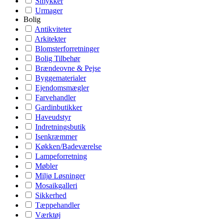
Smykker
Urmager
Bolig
Antikviteter
Arkitekter
Blomsterforretninger
Bolig Tilbehør
Brændeovne & Pejse
Byggematerialer
Ejendomsmægler
Farvehandler
Gardinbutikker
Haveudstyr
Indretningsbutik
Isenkræmmer
Køkken/Badeværelse
Lampeforretning
Møbler
Miljø Løsninger
Mosaikgalleri
Sikkerhed
Tæppehandler
Værktøj