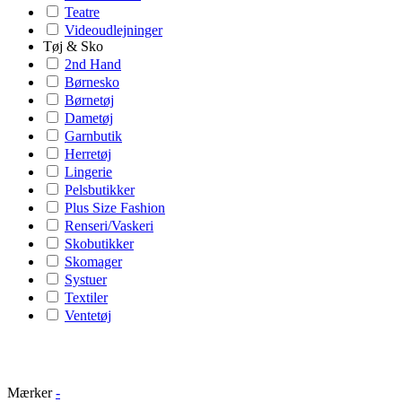
Teatre
Videoudlejninger
Tøj & Sko
2nd Hand
Børnesko
Børnetøj
Dametøj
Garnbutik
Herretøj
Lingerie
Pelsbutikker
Plus Size Fashion
Renseri/Vaskeri
Skobutikker
Skomager
Systuer
Textiler
Ventetøj
Mærker
-