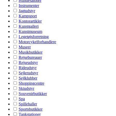
Hundesaloner
Instrumenter
Jagtudstyr
Kampsport
Kontorartikler
Kunstgalleri
Kunstmuseum
Legetøjsforretning
Motorcykelforhandlere
Museer
Musikbutikker
Rejsebureauer
Rejseudstyr
Rideudstyr
Sejlerudstyr
Sejlklubber
Shoppingcentre
Skiudstyr
Souvenirbutikker
Spa
Spillehaller
Sportsbutikker
Tankstationer