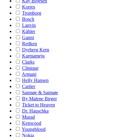
Kay Bojesen
Korres
Tromborg
Bosch
Lanvin
Kähler
Ganni
Redken
Dyrberg Kern
Karmameju
Clarks
Clinique
Armani
Helly Hansen
Cartier
Samsøe & Samsøe
By Malene Birger
Ticket to Heaven
Dr. Hauschka
Murad
Kenwood
Youngblood
Nokia