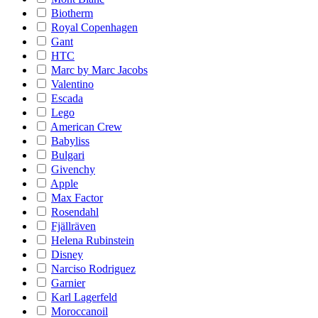
Biotherm
Royal Copenhagen
Gant
HTC
Marc by Marc Jacobs
Valentino
Escada
Lego
American Crew
Babyliss
Bulgari
Givenchy
Apple
Max Factor
Rosendahl
Fjällräven
Helena Rubinstein
Disney
Narciso Rodriguez
Garnier
Karl Lagerfeld
Moroccanoil