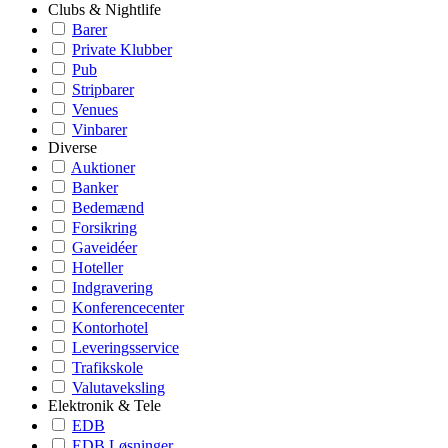
Clubs & Nightlife
Barer
Private Klubber
Pub
Stripbarer
Venues
Vinbarer
Diverse
Auktioner
Banker
Bedemænd
Forsikring
Gaveidéer
Hoteller
Indgravering
Konferencecenter
Kontorhotel
Leveringsservice
Trafikskole
Valutaveksling
Elektronik & Tele
EDB
EDB Løsninger