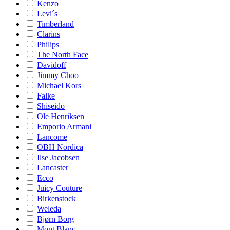
Kenzo
Levi´s
Timberland
Clarins
Philips
The North Face
Davidoff
Jimmy Choo
Michael Kors
Falke
Shiseido
Ole Henriksen
Emporio Armani
Lancome
OBH Nordica
Ilse Jacobsen
Lancaster
Ecco
Juicy Couture
Birkenstock
Weleda
Bjørn Borg
Mont Blanc