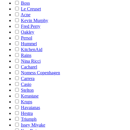
Boss
Le Creuset
Acne
Kevin Murphy
Fred Perry
Oakley
Persol
Hummel
KitchenAid
Rains
Nina Ricci
Cacharel
Nomess Copenhagen
Carrera
Casio
Stelton
Kerastase
Krups
Havaianas
Hestra
Triumph
Issey Miyake