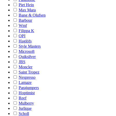
Piet Hein
Max Mara
Bang & Olufsen
Barbour
Wmf
Filippa K
OPI
Haglöfs
Style Masters
Microsoft
Quiksilver
JBS
Moncler
Saint Tropez
Nespresso
Lamaze
Parajumpers
Hoptimist
Reef
Mulberry
Jurlique
Scholl