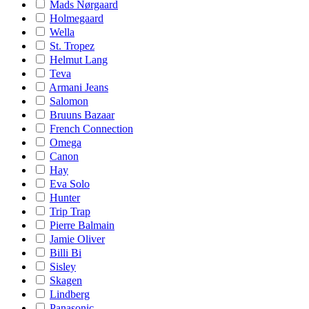
Mads Nørgaard
Holmegaard
Wella
St. Tropez
Helmut Lang
Teva
Armani Jeans
Salomon
Bruuns Bazaar
French Connection
Omega
Canon
Hay
Eva Solo
Hunter
Trip Trap
Pierre Balmain
Jamie Oliver
Billi Bi
Sisley
Skagen
Lindberg
Panasonic