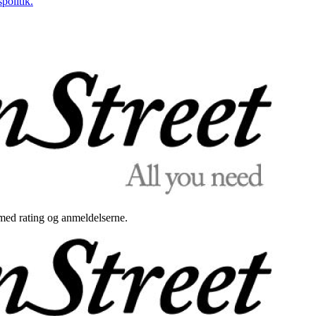
politik.
med rating og anmeldelserne.