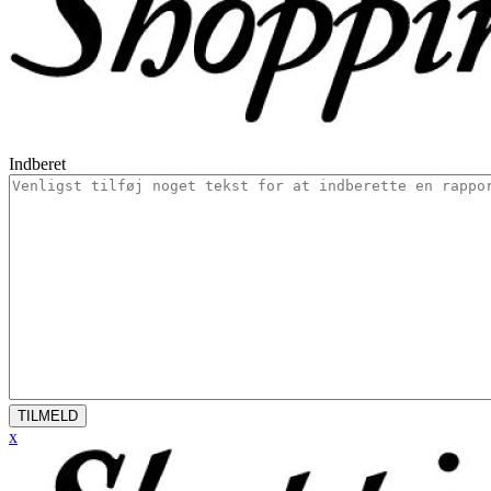
Indberet
TILMELD
x