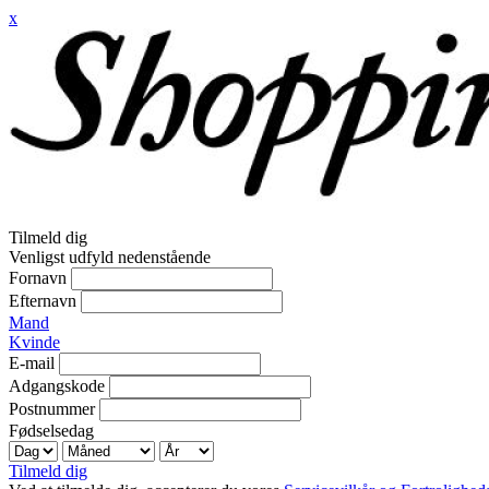
x
Tilmeld dig
Venligst udfyld nedenstående
Fornavn
Efternavn
Mand
Kvinde
E-mail
Adgangskode
Postnummer
Fødselsedag
Tilmeld dig