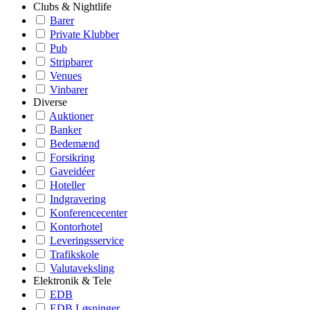
Clubs & Nightlife
Barer
Private Klubber
Pub
Stripbarer
Venues
Vinbarer
Diverse
Auktioner
Banker
Bedemænd
Forsikring
Gaveidéer
Hoteller
Indgravering
Konferencecenter
Kontorhotel
Leveringsservice
Trafikskole
Valutaveksling
Elektronik & Tele
EDB
EDB Løsninger