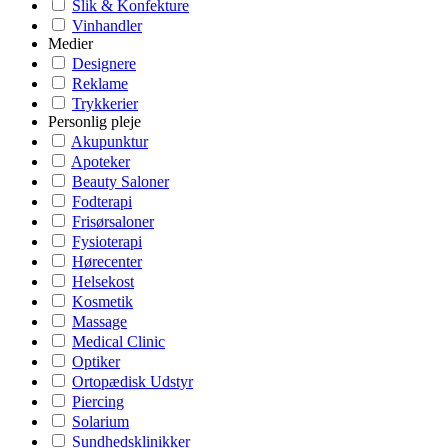
Slik & Konfekture
Vinhandler
Medier
Designere
Reklame
Trykkerier
Personlig pleje
Akupunktur
Apoteker
Beauty Saloner
Fodterapi
Frisørsaloner
Fysioterapi
Hørecenter
Helsekost
Kosmetik
Massage
Medical Clinic
Optiker
Ortopædisk Udstyr
Piercing
Solarium
Sundhedsklinikker