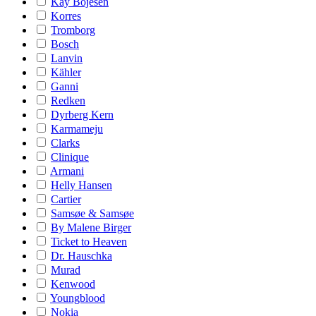
Kay Bojesen
Korres
Tromborg
Bosch
Lanvin
Kähler
Ganni
Redken
Dyrberg Kern
Karmameju
Clarks
Clinique
Armani
Helly Hansen
Cartier
Samsøe & Samsøe
By Malene Birger
Ticket to Heaven
Dr. Hauschka
Murad
Kenwood
Youngblood
Nokia