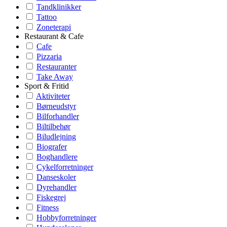
Tandklinikker
Tattoo
Zoneterapi
Restaurant & Cafe
Cafe
Pizzaria
Restauranter
Take Away
Sport & Fritid
Aktiviteter
Børneudstyr
Bilforhandler
Biltilbehør
Biludlejning
Biografer
Boghandlere
Cykelforretninger
Danseskoler
Dyrehandler
Fiskegrej
Fitness
Hobbyforretninger