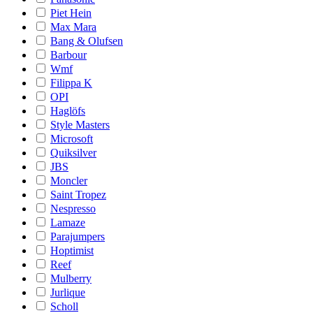
Piet Hein
Max Mara
Bang & Olufsen
Barbour
Wmf
Filippa K
OPI
Haglöfs
Style Masters
Microsoft
Quiksilver
JBS
Moncler
Saint Tropez
Nespresso
Lamaze
Parajumpers
Hoptimist
Reef
Mulberry
Jurlique
Scholl