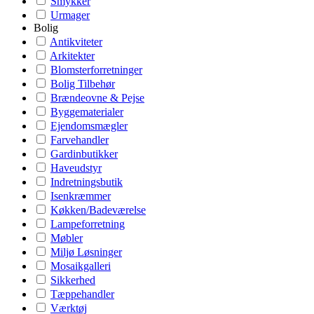
Smykker
Urmager
Bolig
Antikviteter
Arkitekter
Blomsterforretninger
Bolig Tilbehør
Brændeovne & Pejse
Byggematerialer
Ejendomsmægler
Farvehandler
Gardinbutikker
Haveudstyr
Indretningsbutik
Isenkræmmer
Køkken/Badeværelse
Lampeforretning
Møbler
Miljø Løsninger
Mosaikgalleri
Sikkerhed
Tæppehandler
Værktøj