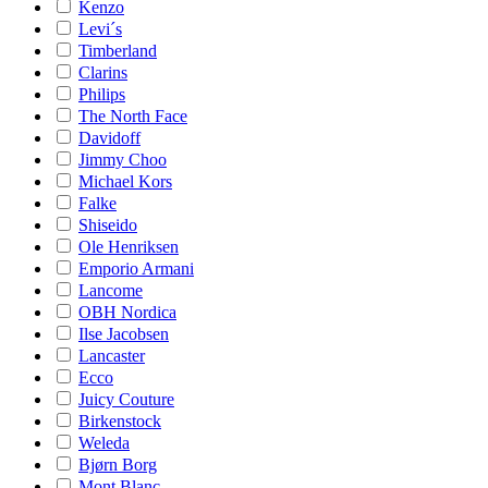
Kenzo
Levi´s
Timberland
Clarins
Philips
The North Face
Davidoff
Jimmy Choo
Michael Kors
Falke
Shiseido
Ole Henriksen
Emporio Armani
Lancome
OBH Nordica
Ilse Jacobsen
Lancaster
Ecco
Juicy Couture
Birkenstock
Weleda
Bjørn Borg
Mont Blanc