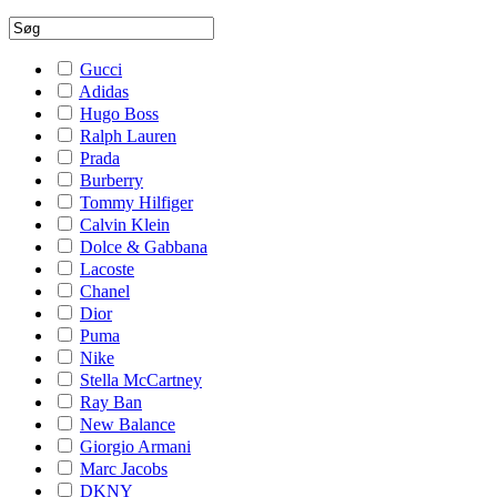
Gucci
Adidas
Hugo Boss
Ralph Lauren
Prada
Burberry
Tommy Hilfiger
Calvin Klein
Dolce & Gabbana
Lacoste
Chanel
Dior
Puma
Nike
Stella McCartney
Ray Ban
New Balance
Giorgio Armani
Marc Jacobs
DKNY