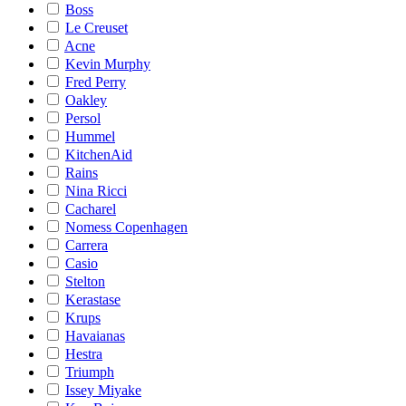
Boss
Le Creuset
Acne
Kevin Murphy
Fred Perry
Oakley
Persol
Hummel
KitchenAid
Rains
Nina Ricci
Cacharel
Nomess Copenhagen
Carrera
Casio
Stelton
Kerastase
Krups
Havaianas
Hestra
Triumph
Issey Miyake