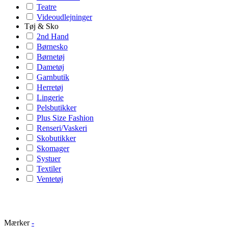
Teatre
Videoudlejninger
Tøj & Sko
2nd Hand
Børnesko
Børnetøj
Dametøj
Garnbutik
Herretøj
Lingerie
Pelsbutikker
Plus Size Fashion
Renseri/Vaskeri
Skobutikker
Skomager
Systuer
Textiler
Ventetøj
Mærker
-