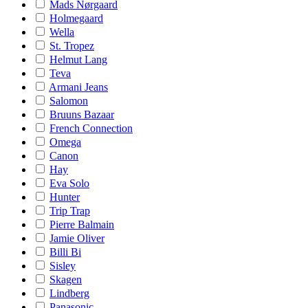
Mads Nørgaard
Holmegaard
Wella
St. Tropez
Helmut Lang
Teva
Armani Jeans
Salomon
Bruuns Bazaar
French Connection
Omega
Canon
Hay
Eva Solo
Hunter
Trip Trap
Pierre Balmain
Jamie Oliver
Billi Bi
Sisley
Skagen
Lindberg
Panasonic