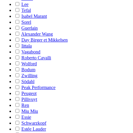
Lee
Tefal
Isabel Marant
Sorel
Guerlain
Alexander Wang
Day Birger et Mikkelsen
Iittala
Vagabond
Roberto Cavalli
Wolford
Bodum
Zwilling
Södahl
Peak Performance
Peugeot
Pillivuyt
Ren
Miu Miu
Essie
Schwarzkopf
Estée Lauder