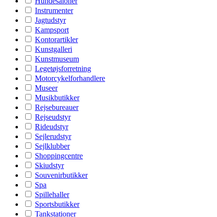
Hundesaloner
Instrumenter
Jagtudstyr
Kampsport
Kontorartikler
Kunstgalleri
Kunstmuseum
Legetøjsforretning
Motorcykelforhandlere
Museer
Musikbutikker
Rejsebureauer
Rejseudstyr
Rideudstyr
Sejlerudstyr
Sejlklubber
Shoppingcentre
Skiudstyr
Souvenirbutikker
Spa
Spillehaller
Sportsbutikker
Tankstationer