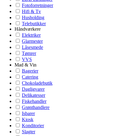
Fotoforretninger
Hifi & Tv
Husholding
Telebutikker
Håndværkere
Elektriker
Glarmester
Låsesmede
Tømrer
VVS
Mad & Vin
Bagerier
Catering
Chokoladebutik
Dagligvarer
Delikatesser
Fiskehandler
Grønthandlere
Isbarer
Kiosk
Konditorier
Slagter