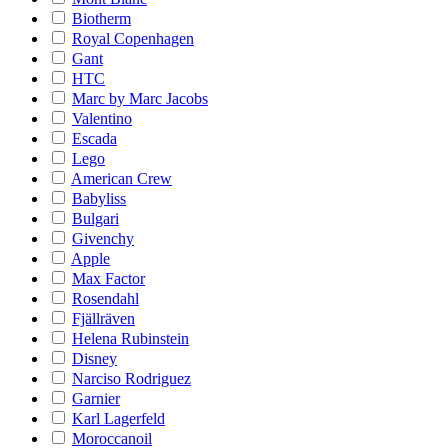
Biotherm
Royal Copenhagen
Gant
HTC
Marc by Marc Jacobs
Valentino
Escada
Lego
American Crew
Babyliss
Bulgari
Givenchy
Apple
Max Factor
Rosendahl
Fjällräven
Helena Rubinstein
Disney
Narciso Rodriguez
Garnier
Karl Lagerfeld
Moroccanoil