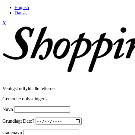
English
Dansk
X
Venligst udfyld alle felterne.
Generelle oplysninger
-
Navn
Grundlagt Dato?
Gadenavn