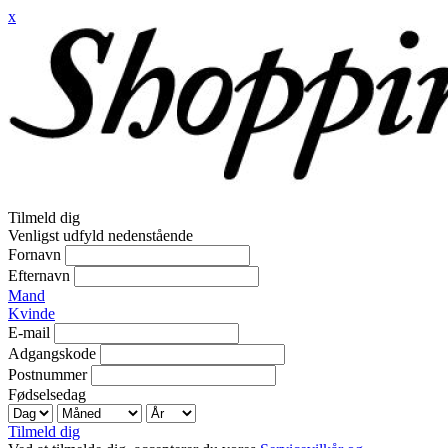
x
Tilmeld dig
Venligst udfyld nedenstående
Fornavn
Efternavn
Mand
Kvinde
E-mail
Adgangskode
Postnummer
Fødselsedag
Tilmeld dig