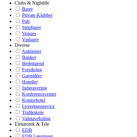
Clubs & Nightlife
Barer
Private Klubber
Pub
Stripbarer
Venues
Vinbarer
Diverse
Auktioner
Banker
Bedemænd
Forsikring
Gaveidéer
Hoteller
Indgravering
Konferencecenter
Kontorhotel
Leveringsservice
Trafikskole
Valutaveksling
Elektronik & Tele
EDB
EDB Løsninger