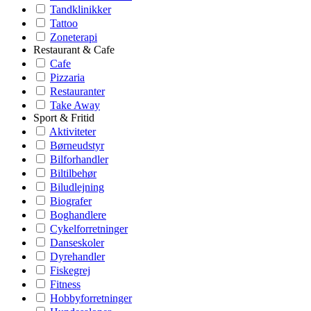
Tandklinikker
Tattoo
Zoneterapi
Restaurant & Cafe
Cafe
Pizzaria
Restauranter
Take Away
Sport & Fritid
Aktiviteter
Børneudstyr
Bilforhandler
Biltilbehør
Biludlejning
Biografer
Boghandlere
Cykelforretninger
Danseskoler
Dyrehandler
Fiskegrej
Fitness
Hobbyforretninger