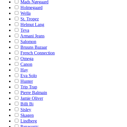
Mads Nørgaard
Holmegaard
Wella
St. Tropez
Helmut Lang
Teva
Armani Jeans
Salomon
Bruuns Bazaar
French Connection
Omega
Canon
Hay
Eva Solo
Hunter
Trip Trap
Pierre Balmain
Jamie Oliver
Billi Bi
Sisley
Skagen
Lindberg
Panasonic