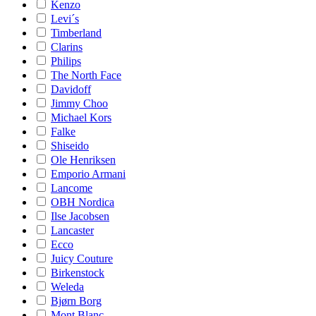
Kenzo
Levi´s
Timberland
Clarins
Philips
The North Face
Davidoff
Jimmy Choo
Michael Kors
Falke
Shiseido
Ole Henriksen
Emporio Armani
Lancome
OBH Nordica
Ilse Jacobsen
Lancaster
Ecco
Juicy Couture
Birkenstock
Weleda
Bjørn Borg
Mont Blanc