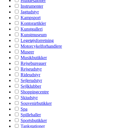
Hundesaloner
Instrumenter
Jagtudstyr
Kampsport
Kontorartikler
Kunstgalleri
Kunstmuseum
Legetøjsforretning
Motorcykelforhandlere
Museer
Musikbutikker
Rejsebureauer
Rejseudstyr
Rideudstyr
Sejlerudstyr
Sejlklubber
Shoppingcentre
Skiudstyr
Souvenirbutikker
Spa
Spillehaller
Sportsbutikker
Tankstationer