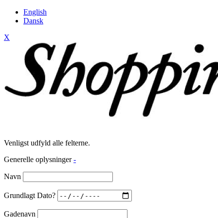
English
Dansk
X
Venligst udfyld alle felterne.
Generelle oplysninger
-
Navn
Grundlagt Dato?
Gadenavn