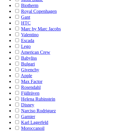
Biotherm
Royal Copenhagen
Gant
HTC
Marc by Marc Jacobs
Valentino
Escada
Lego
American Crew
Babyliss
Bulgari
Givenchy
Apple
Max Factor
Rosendahl
Fjällräven
Helena Rubinstein
Disney
Narciso Rodriguez
Garnier
Karl Lagerfeld
Moroccanoil