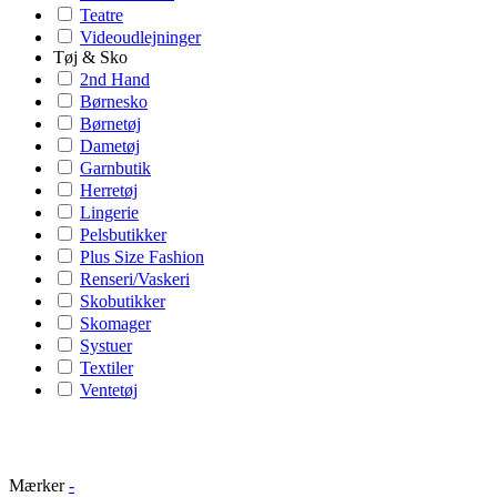
Teatre
Videoudlejninger
Tøj & Sko
2nd Hand
Børnesko
Børnetøj
Dametøj
Garnbutik
Herretøj
Lingerie
Pelsbutikker
Plus Size Fashion
Renseri/Vaskeri
Skobutikker
Skomager
Systuer
Textiler
Ventetøj
Mærker
-