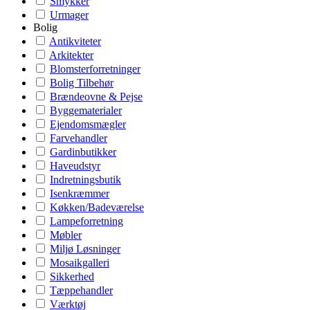
Smykker
Urmager
Bolig
Antikviteter
Arkitekter
Blomsterforretninger
Bolig Tilbehør
Brændeovne & Pejse
Byggematerialer
Ejendomsmægler
Farvehandler
Gardinbutikker
Haveudstyr
Indretningsbutik
Isenkræmmer
Køkken/Badeværelse
Lampeforretning
Møbler
Miljø Løsninger
Mosaikgalleri
Sikkerhed
Tæppehandler
Værktøj