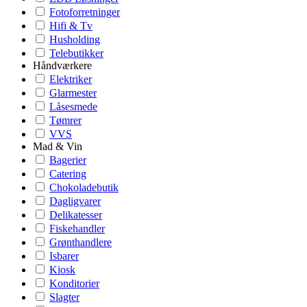
Fotoforretninger
Hifi & Tv
Husholding
Telebutikker
Håndværkere
Elektriker
Glarmester
Låsesmede
Tømrer
VVS
Mad & Vin
Bagerier
Catering
Chokoladebutik
Dagligvarer
Delikatesser
Fiskehandler
Grønthandlere
Isbarer
Kiosk
Konditorier
Slagter