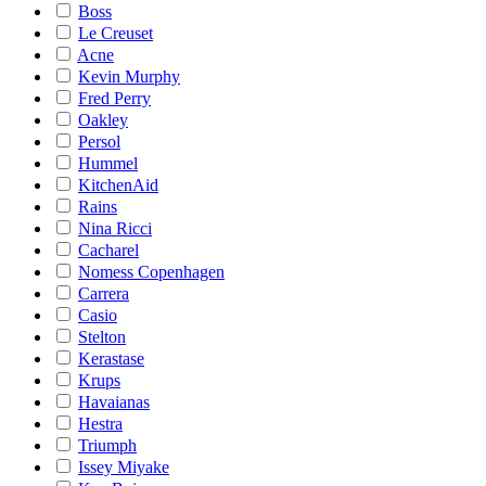
Boss
Le Creuset
Acne
Kevin Murphy
Fred Perry
Oakley
Persol
Hummel
KitchenAid
Rains
Nina Ricci
Cacharel
Nomess Copenhagen
Carrera
Casio
Stelton
Kerastase
Krups
Havaianas
Hestra
Triumph
Issey Miyake