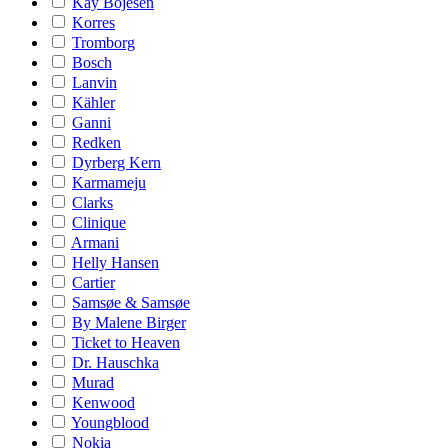
Kay Bojesen
Korres
Tromborg
Bosch
Lanvin
Kähler
Ganni
Redken
Dyrberg Kern
Karmameju
Clarks
Clinique
Armani
Helly Hansen
Cartier
Samsøe & Samsøe
By Malene Birger
Ticket to Heaven
Dr. Hauschka
Murad
Kenwood
Youngblood
Nokia