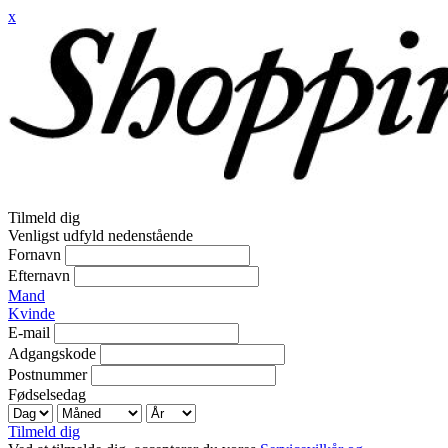
x
Tilmeld dig
Venligst udfyld nedenstående
Fornavn
Efternavn
Mand
Kvinde
E-mail
Adgangskode
Postnummer
Fødselsedag
Tilmeld dig