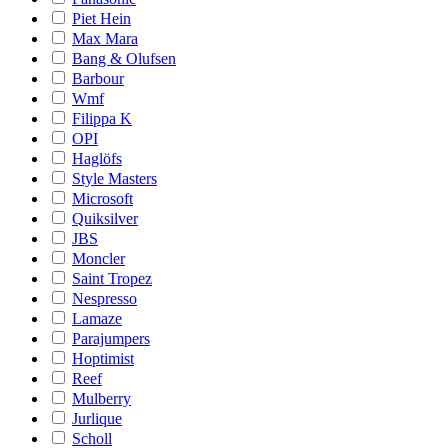
Piet Hein
Max Mara
Bang & Olufsen
Barbour
Wmf
Filippa K
OPI
Haglöfs
Style Masters
Microsoft
Quiksilver
JBS
Moncler
Saint Tropez
Nespresso
Lamaze
Parajumpers
Hoptimist
Reef
Mulberry
Jurlique
Scholl