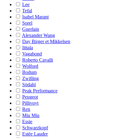
Lee
Tefal
Isabel Marant
Sorel
Guerlain
Alexander Wang
Day Birger et Mikkelsen
Iittala
Vagabond
Roberto Cavalli
Wolford
Bodum
Zwilling
Södahl
Peak Performance
Peugeot
Pillivuyt
Ren
Miu Miu
Essie
Schwarzkopf
Estée Lauder