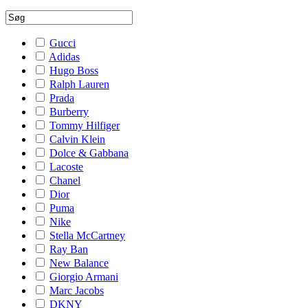
Gucci
Adidas
Hugo Boss
Ralph Lauren
Prada
Burberry
Tommy Hilfiger
Calvin Klein
Dolce & Gabbana
Lacoste
Chanel
Dior
Puma
Nike
Stella McCartney
Ray Ban
New Balance
Giorgio Armani
Marc Jacobs
DKNY