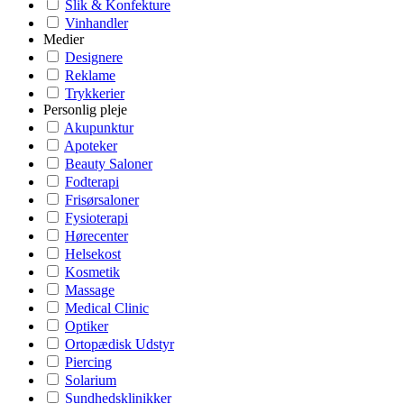
Slik & Konfekture
Vinhandler
Medier
Designere
Reklame
Trykkerier
Personlig pleje
Akupunktur
Apoteker
Beauty Saloner
Fodterapi
Frisørsaloner
Fysioterapi
Hørecenter
Helsekost
Kosmetik
Massage
Medical Clinic
Optiker
Ortopædisk Udstyr
Piercing
Solarium
Sundhedsklinikker