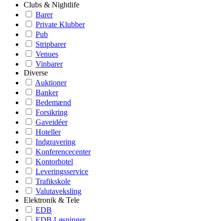
Clubs & Nightlife
Barer
Private Klubber
Pub
Stripbarer
Venues
Vinbarer
Diverse
Auktioner
Banker
Bedemænd
Forsikring
Gaveidéer
Hoteller
Indgravering
Konferencecenter
Kontorhotel
Leveringsservice
Trafikskole
Valutaveksling
Elektronik & Tele
EDB
EDB Løsninger