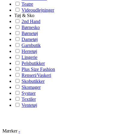
Teatre
Videoudlejninger
Tøj & Sko
2nd Hand
Børnesko
Børnetøj
Dametøj
Garnbutik
Herretøj
Lingerie
Pelsbutikker
Plus Size Fashion
Renseri/Vaskeri
Skobutikker
Skomager
Systuer
Textiler
Ventetøj
Mærker
-