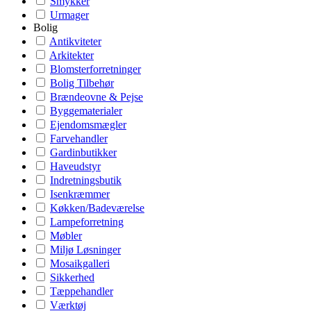
Smykker
Urmager
Bolig
Antikviteter
Arkitekter
Blomsterforretninger
Bolig Tilbehør
Brændeovne & Pejse
Byggematerialer
Ejendomsmægler
Farvehandler
Gardinbutikker
Haveudstyr
Indretningsbutik
Isenkræmmer
Køkken/Badeværelse
Lampeforretning
Møbler
Miljø Løsninger
Mosaikgalleri
Sikkerhed
Tæppehandler
Værktøj