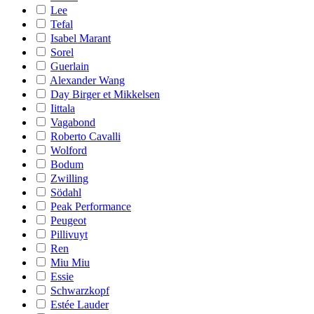
Lee
Tefal
Isabel Marant
Sorel
Guerlain
Alexander Wang
Day Birger et Mikkelsen
Iittala
Vagabond
Roberto Cavalli
Wolford
Bodum
Zwilling
Södahl
Peak Performance
Peugeot
Pillivuyt
Ren
Miu Miu
Essie
Schwarzkopf
Estée Lauder