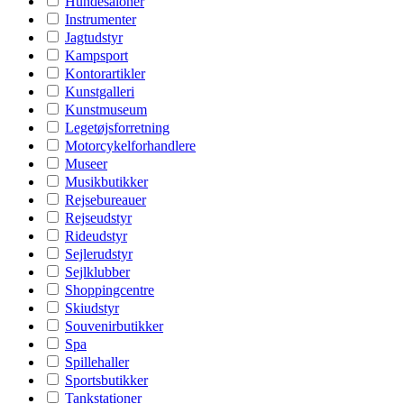
Hundesaloner
Instrumenter
Jagtudstyr
Kampsport
Kontorartikler
Kunstgalleri
Kunstmuseum
Legetøjsforretning
Motorcykelforhandlere
Museer
Musikbutikker
Rejsebureauer
Rejseudstyr
Rideudstyr
Sejlerudstyr
Sejlklubber
Shoppingcentre
Skiudstyr
Souvenirbutikker
Spa
Spillehaller
Sportsbutikker
Tankstationer