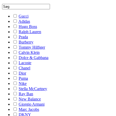
Gucci
Adidas
Hugo Boss
Ralph Lauren
Prada
Burberry
Tommy Hilfiger
Calvin Klein
Dolce & Gabbana
Lacoste
Chanel
Dior
Puma
Nike
Stella McCartney
Ray Ban
New Balance
Giorgio Armani
Marc Jacobs
DKNY