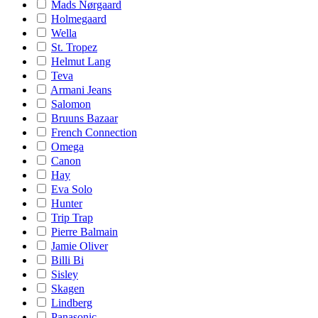
Mads Nørgaard
Holmegaard
Wella
St. Tropez
Helmut Lang
Teva
Armani Jeans
Salomon
Bruuns Bazaar
French Connection
Omega
Canon
Hay
Eva Solo
Hunter
Trip Trap
Pierre Balmain
Jamie Oliver
Billi Bi
Sisley
Skagen
Lindberg
Panasonic