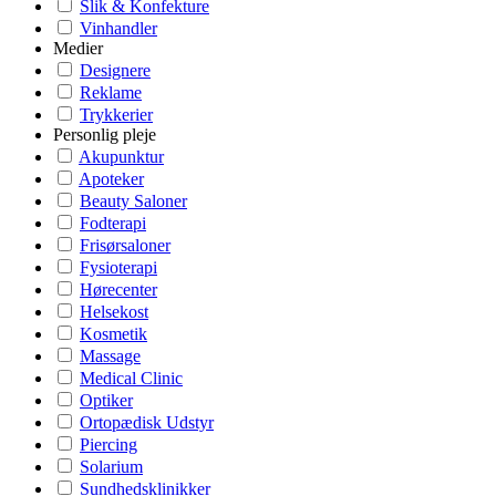
Slik & Konfekture
Vinhandler
Medier
Designere
Reklame
Trykkerier
Personlig pleje
Akupunktur
Apoteker
Beauty Saloner
Fodterapi
Frisørsaloner
Fysioterapi
Hørecenter
Helsekost
Kosmetik
Massage
Medical Clinic
Optiker
Ortopædisk Udstyr
Piercing
Solarium
Sundhedsklinikker