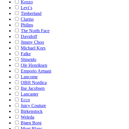
Kenzo
Levi´s
Timberland
Clarins
Philips
The North Face
Davidoff
Jimmy Choo
Michael Kors
Falke
Shiseido
Ole Henriksen
Emporio Armani
Lancome
OBH Nordica
Ilse Jacobsen
Lancaster
Ecco
Juicy Couture
Birkenstock
Weleda
Bjørn Borg
Mont Blanc