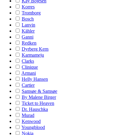
Kay Bojesen
Korres
Tromborg
Bosch
Lanvin
Kähler
Ganni
Redken
Dyrberg Kern
Karmameju
Clarks
Clinique
Armani
Helly Hansen
Cartier
Samsøe & Samsøe
By Malene Birger
Ticket to Heaven
Dr. Hauschka
Murad
Kenwood
Youngblood
Nokia