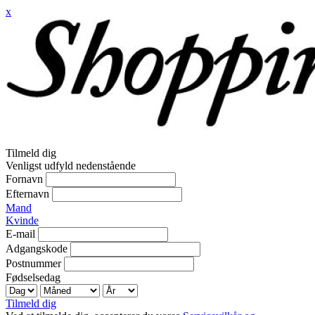
x
Tilmeld dig
Venligst udfyld nedenstående
Fornavn
Efternavn
Mand
Kvinde
E-mail
Adgangskode
Postnummer
Fødselsedag
Tilmeld dig