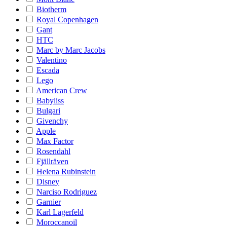
Biotherm
Royal Copenhagen
Gant
HTC
Marc by Marc Jacobs
Valentino
Escada
Lego
American Crew
Babyliss
Bulgari
Givenchy
Apple
Max Factor
Rosendahl
Fjällräven
Helena Rubinstein
Disney
Narciso Rodriguez
Garnier
Karl Lagerfeld
Moroccanoil