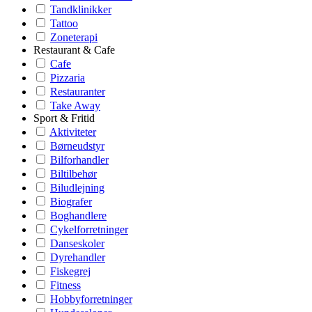
Tandklinikker
Tattoo
Zoneterapi
Restaurant & Cafe
Cafe
Pizzaria
Restauranter
Take Away
Sport & Fritid
Aktiviteter
Børneudstyr
Bilforhandler
Biltilbehør
Biludlejning
Biografer
Boghandlere
Cykelforretninger
Danseskoler
Dyrehandler
Fiskegrej
Fitness
Hobbyforretninger