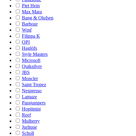
Piet Hein
Max Mara
Bang & Olufsen
Barbour
Wmf
Filippa K
OPI
Haglöfs
Style Masters
Microsoft
Quiksilver
JBS
Moncler
Saint Tropez
Nespresso
Lamaze
Parajumpers
Hoptimist
Reef
Mulberry
Jurlique
Scholl