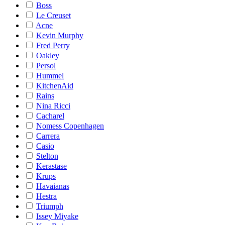
Boss
Le Creuset
Acne
Kevin Murphy
Fred Perry
Oakley
Persol
Hummel
KitchenAid
Rains
Nina Ricci
Cacharel
Nomess Copenhagen
Carrera
Casio
Stelton
Kerastase
Krups
Havaianas
Hestra
Triumph
Issey Miyake