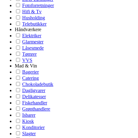
Fotoforretninger
Hifi & Tv
Husholding
Telebutikker
Håndværkere
Elektriker
Glarmester
Låsesmede
Tømrer
VVS
Mad & Vin
Bagerier
Catering
Chokoladebutik
Dagligvarer
Delikatesser
Fiskehandler
Grønthandlere
Isbarer
Kiosk
Konditorier
Slagter