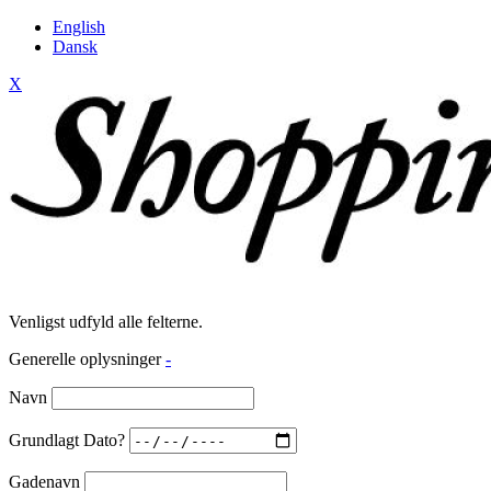
English
Dansk
X
Venligst udfyld alle felterne.
Generelle oplysninger
-
Navn
Grundlagt Dato?
Gadenavn