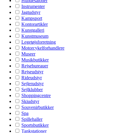
Hundesaloner
Instrumenter
Jagtudstyr
Kampsport
Kontorartikler
Kunstgalleri
Kunstmuseum
Legetøjsforretning
Motorcykelforhandlere
Museer
Musikbutikker
Rejsebureauer
Rejseudstyr
Rideudstyr
Sejlerudstyr
Sejlklubber
Shoppingcentre
Skiudstyr
Souvenirbutikker
Spa
Spillehaller
Sportsbutikker
Tankstationer