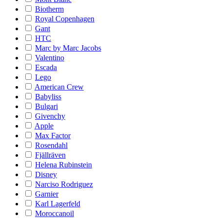
Biotherm
Royal Copenhagen
Gant
HTC
Marc by Marc Jacobs
Valentino
Escada
Lego
American Crew
Babyliss
Bulgari
Givenchy
Apple
Max Factor
Rosendahl
Fjällräven
Helena Rubinstein
Disney
Narciso Rodriguez
Garnier
Karl Lagerfeld
Moroccanoil