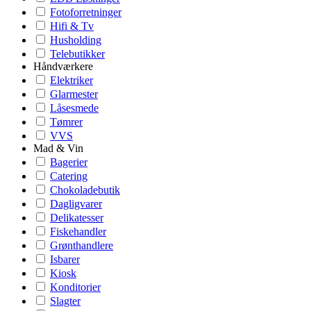
Fotoforretninger
Hifi & Tv
Husholding
Telebutikker
Håndværkere
Elektriker
Glarmester
Låsesmede
Tømrer
VVS
Mad & Vin
Bagerier
Catering
Chokoladebutik
Dagligvarer
Delikatesser
Fiskehandler
Grønthandlere
Isbarer
Kiosk
Konditorier
Slagter