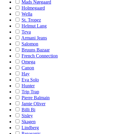
Mads Nørgaard
Holmegaard
Wella
St. Tropez
Helmut Lang
Teva
Armani Jeans
Salomon
Bruuns Bazaar
French Connection
Omega
Canon
Hay
Eva Solo
Hunter
Trip Trap
Pierre Balmain
Jamie Oliver
Billi Bi
Sisley
Skagen
Lindberg
Panasonic