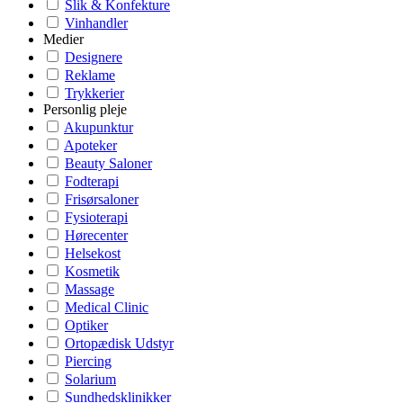
Slik & Konfekture
Vinhandler
Medier
Designere
Reklame
Trykkerier
Personlig pleje
Akupunktur
Apoteker
Beauty Saloner
Fodterapi
Frisørsaloner
Fysioterapi
Hørecenter
Helsekost
Kosmetik
Massage
Medical Clinic
Optiker
Ortopædisk Udstyr
Piercing
Solarium
Sundhedsklinikker