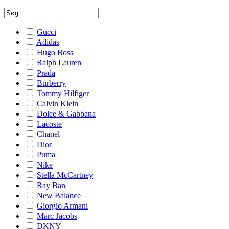
Gucci
Adidas
Hugo Boss
Ralph Lauren
Prada
Burberry
Tommy Hilfiger
Calvin Klein
Dolce & Gabbana
Lacoste
Chanel
Dior
Puma
Nike
Stella McCartney
Ray Ban
New Balance
Giorgio Armani
Marc Jacobs
DKNY