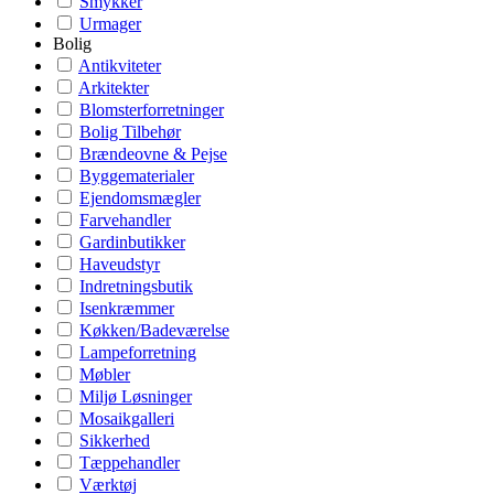
Smykker
Urmager
Bolig
Antikviteter
Arkitekter
Blomsterforretninger
Bolig Tilbehør
Brændeovne & Pejse
Byggematerialer
Ejendomsmægler
Farvehandler
Gardinbutikker
Haveudstyr
Indretningsbutik
Isenkræmmer
Køkken/Badeværelse
Lampeforretning
Møbler
Miljø Løsninger
Mosaikgalleri
Sikkerhed
Tæppehandler
Værktøj