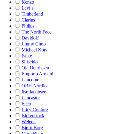
Kenzo
Levi´s
Timberland
Clarins
Philips
The North Face
Davidoff
Jimmy Choo
Michael Kors
Falke
Shiseido
Ole Henriksen
Emporio Armani
Lancome
OBH Nordica
Ilse Jacobsen
Lancaster
Ecco
Juicy Couture
Birkenstock
Weleda
Bjørn Borg
Mont Blanc