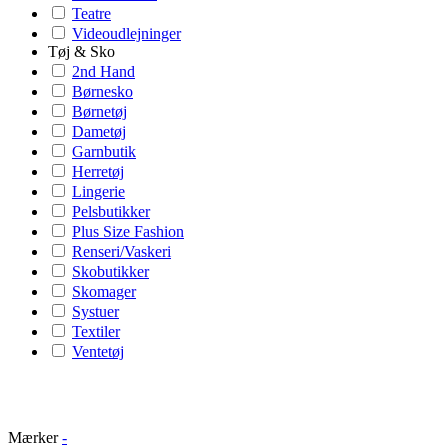
Teatre
Videoudlejninger
Tøj & Sko
2nd Hand
Børnesko
Børnetøj
Dametøj
Garnbutik
Herretøj
Lingerie
Pelsbutikker
Plus Size Fashion
Renseri/Vaskeri
Skobutikker
Skomager
Systuer
Textiler
Ventetøj
Mærker
-