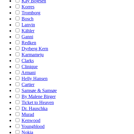
Kay Bojesen
Korres
Tromborg
Bosch
Lanvin
Kähler
Ganni
Redken
Dyrberg Kern
Karmameju
Clarks
Clinique
Armani
Helly Hansen
Cartier
Samsøe & Samsøe
By Malene Birger
Ticket to Heaven
Dr. Hauschka
Murad
Kenwood
Youngblood
Nokia