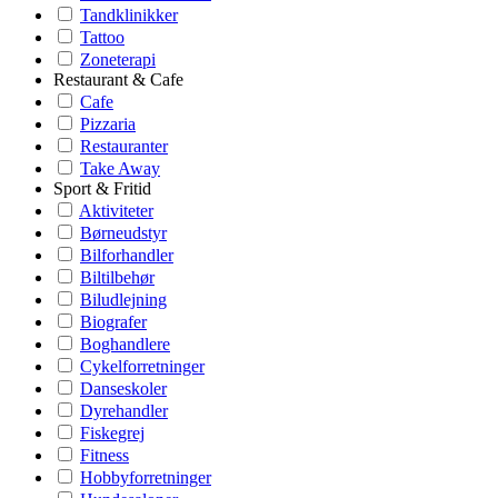
Tandklinikker
Tattoo
Zoneterapi
Restaurant & Cafe
Cafe
Pizzaria
Restauranter
Take Away
Sport & Fritid
Aktiviteter
Børneudstyr
Bilforhandler
Biltilbehør
Biludlejning
Biografer
Boghandlere
Cykelforretninger
Danseskoler
Dyrehandler
Fiskegrej
Fitness
Hobbyforretninger