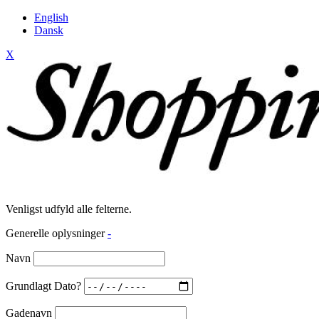
English
Dansk
X
Venligst udfyld alle felterne.
Generelle oplysninger
-
Navn
Grundlagt Dato?
Gadenavn