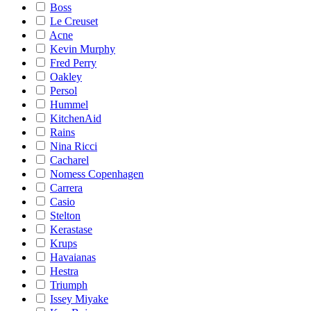
Boss
Le Creuset
Acne
Kevin Murphy
Fred Perry
Oakley
Persol
Hummel
KitchenAid
Rains
Nina Ricci
Cacharel
Nomess Copenhagen
Carrera
Casio
Stelton
Kerastase
Krups
Havaianas
Hestra
Triumph
Issey Miyake