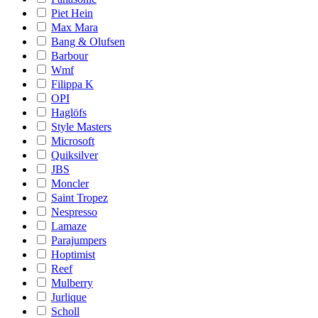
Piet Hein
Max Mara
Bang & Olufsen
Barbour
Wmf
Filippa K
OPI
Haglöfs
Style Masters
Microsoft
Quiksilver
JBS
Moncler
Saint Tropez
Nespresso
Lamaze
Parajumpers
Hoptimist
Reef
Mulberry
Jurlique
Scholl