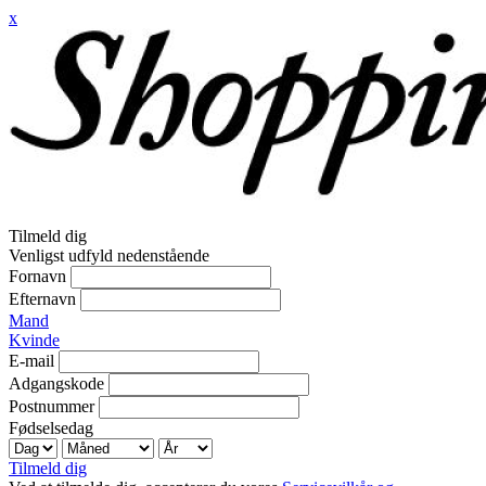
x
Tilmeld dig
Venligst udfyld nedenstående
Fornavn
Efternavn
Mand
Kvinde
E-mail
Adgangskode
Postnummer
Fødselsedag
Tilmeld dig