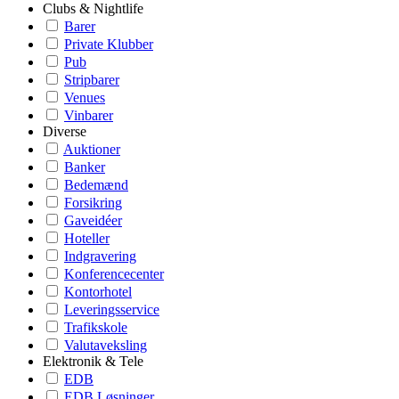
Clubs & Nightlife
Barer
Private Klubber
Pub
Stripbarer
Venues
Vinbarer
Diverse
Auktioner
Banker
Bedemænd
Forsikring
Gaveidéer
Hoteller
Indgravering
Konferencecenter
Kontorhotel
Leveringsservice
Trafikskole
Valutaveksling
Elektronik & Tele
EDB
EDB Løsninger