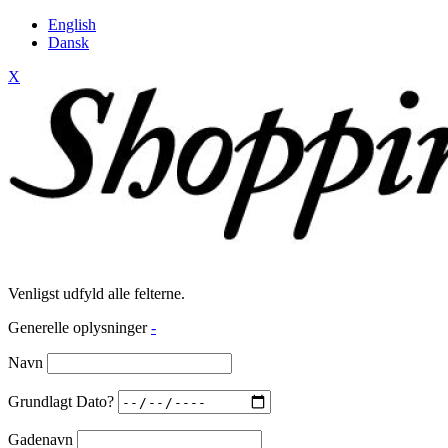
English
Dansk
X
Venligst udfyld alle felterne.
Generelle oplysninger
-
Navn
Grundlagt Dato?
Gadenavn