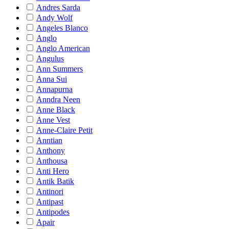
Andres Sarda
Andy Wolf
Angeles Blanco
Anglo
Anglo American
Angulus
Ann Summers
Anna Sui
Annapurna
Anndra Neen
Anne Black
Anne Vest
Anne-Claire Petit
Anntian
Anthony
Anthousa
Anti Hero
Antik Batik
Antinori
Antipast
Antipodes
Apair