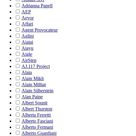
Adrianna Papell
AEP
Aevor
Affari
Agent Provocateur
Aglini
Aiaiai
Aiayu
Aigle
AirStep
AJ.117 Project
Alaia
Alain Mikli
Alain Milliat
Alain Silberstein
Alan Paine
Albert Sounit
Albert Thurston
Alberta Ferretti
Alberto Fasciani
Alberto Fermani
Alberto Guardiani