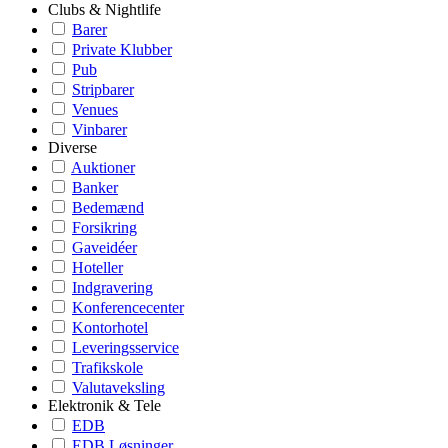
Clubs & Nightlife
Barer
Private Klubber
Pub
Stripbarer
Venues
Vinbarer
Diverse
Auktioner
Banker
Bedemænd
Forsikring
Gaveidéer
Hoteller
Indgravering
Konferencecenter
Kontorhotel
Leveringsservice
Trafikskole
Valutaveksling
Elektronik & Tele
EDB
EDB Løsninger