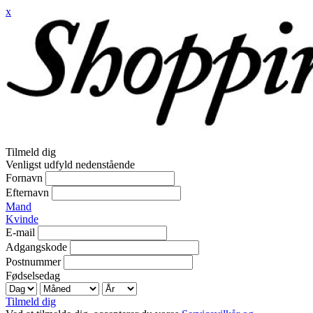
x
Tilmeld dig
Venligst udfyld nedenstående
Fornavn
Efternavn
Mand
Kvinde
E-mail
Adgangskode
Postnummer
Fødselsedag
Tilmeld dig