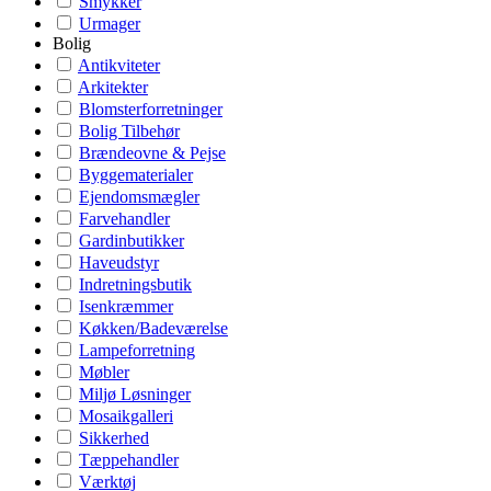
Smykker
Urmager
Bolig
Antikviteter
Arkitekter
Blomsterforretninger
Bolig Tilbehør
Brændeovne & Pejse
Byggematerialer
Ejendomsmægler
Farvehandler
Gardinbutikker
Haveudstyr
Indretningsbutik
Isenkræmmer
Køkken/Badeværelse
Lampeforretning
Møbler
Miljø Løsninger
Mosaikgalleri
Sikkerhed
Tæppehandler
Værktøj