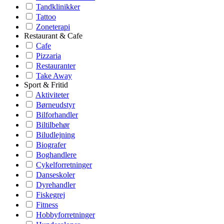
Tandklinikker
Tattoo
Zoneterapi
Restaurant & Cafe
Cafe
Pizzaria
Restauranter
Take Away
Sport & Fritid
Aktiviteter
Børneudstyr
Bilforhandler
Biltilbehør
Biludlejning
Biografer
Boghandlere
Cykelforretninger
Danseskoler
Dyrehandler
Fiskegrej
Fitness
Hobbyforretninger