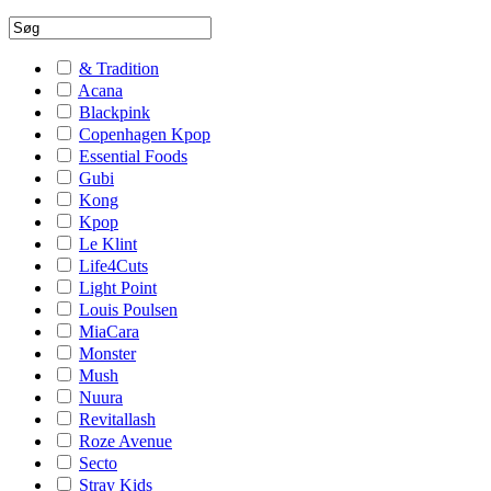
& Tradition
Acana
Blackpink
Copenhagen Kpop
Essential Foods
Gubi
Kong
Kpop
Le Klint
Life4Cuts
Light Point
Louis Poulsen
MiaCara
Monster
Mush
Nuura
Revitallash
Roze Avenue
Secto
Stray Kids