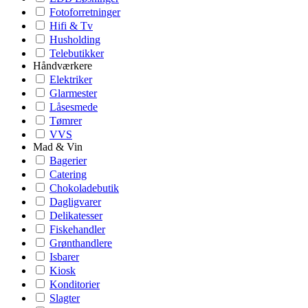
Fotoforretninger
Hifi & Tv
Husholding
Telebutikker
Håndværkere
Elektriker
Glarmester
Låsesmede
Tømrer
VVS
Mad & Vin
Bagerier
Catering
Chokoladebutik
Dagligvarer
Delikatesser
Fiskehandler
Grønthandlere
Isbarer
Kiosk
Konditorier
Slagter