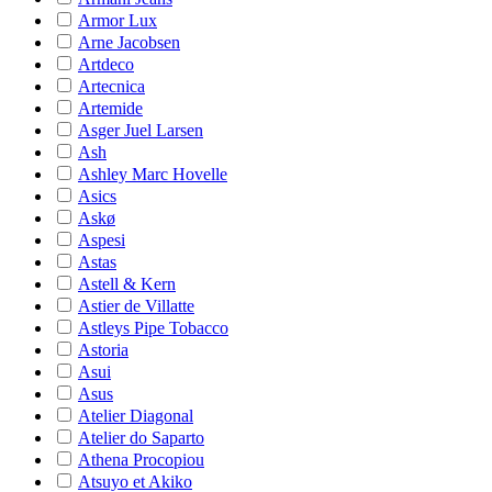
Armor Lux
Arne Jacobsen
Artdeco
Artecnica
Artemide
Asger Juel Larsen
Ash
Ashley Marc Hovelle
Asics
Askø
Aspesi
Astas
Astell & Kern
Astier de Villatte
Astleys Pipe Tobacco
Astoria
Asui
Asus
Atelier Diagonal
Atelier do Saparto
Athena Procopiou
Atsuyo et Akiko