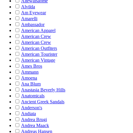
Altewaisaome
Alvilda
Am Eyewear
Amarelli
Ambassador
American Apparel
American Crew
American Crew
American Outfiters
American Tourister
American Vintage
Ames Bros
Ammann
Amoena
Ana Blum
Anastasia Beverly Hills
Anatomicals
Ancient Greek Sandals
Anderson's
Andiata
Andrea Brugi
Andrea Maack
Andreas Hansen