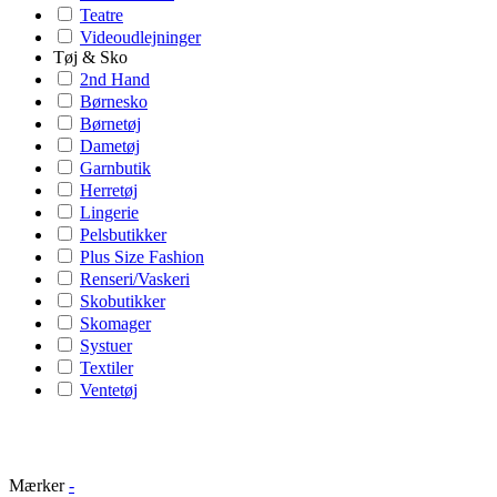
Teatre
Videoudlejninger
Tøj & Sko
2nd Hand
Børnesko
Børnetøj
Dametøj
Garnbutik
Herretøj
Lingerie
Pelsbutikker
Plus Size Fashion
Renseri/Vaskeri
Skobutikker
Skomager
Systuer
Textiler
Ventetøj
Mærker
-