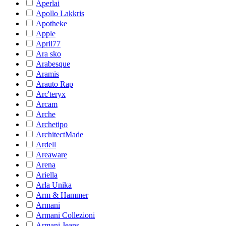
Aperlai
Apollo Lakkris
Apotheke
Apple
April77
Ara sko
Arabesque
Aramis
Arauto Rap
Arc'teryx
Arcam
Arche
Archetipo
ArchitectMade
Ardell
Areaware
Arena
Ariella
Arla Unika
Arm & Hammer
Armani
Armani Collezioni
Armani Jeans