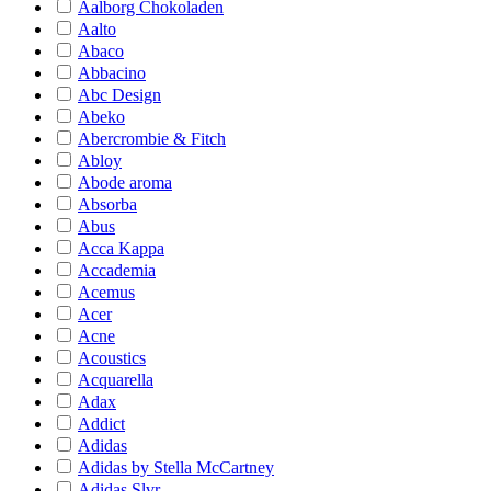
Aalborg Chokoladen
Aalto
Abaco
Abbacino
Abc Design
Abeko
Abercrombie & Fitch
Abloy
Abode aroma
Absorba
Abus
Acca Kappa
Accademia
Acemus
Acer
Acne
Acoustics
Acquarella
Adax
Addict
Adidas
Adidas by Stella McCartney
Adidas Slvr