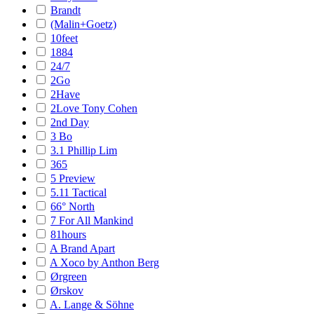
Brandt
(Malin+Goetz)
10feet
1884
24/7
2Go
2Have
2Love Tony Cohen
2nd Day
3 Bo
3.1 Phillip Lim
365
5 Preview
5.11 Tactical
66° North
7 For All Mankind
81hours
A Brand Apart
A Xoco by Anthon Berg
Ørgreen
Ørskov
A. Lange & Söhne