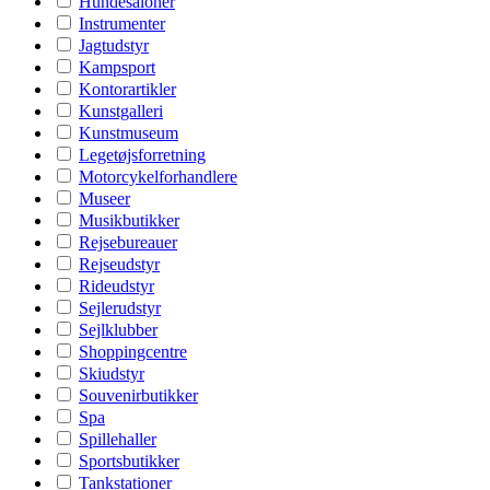
Hundesaloner
Instrumenter
Jagtudstyr
Kampsport
Kontorartikler
Kunstgalleri
Kunstmuseum
Legetøjsforretning
Motorcykelforhandlere
Museer
Musikbutikker
Rejsebureauer
Rejseudstyr
Rideudstyr
Sejlerudstyr
Sejlklubber
Shoppingcentre
Skiudstyr
Souvenirbutikker
Spa
Spillehaller
Sportsbutikker
Tankstationer