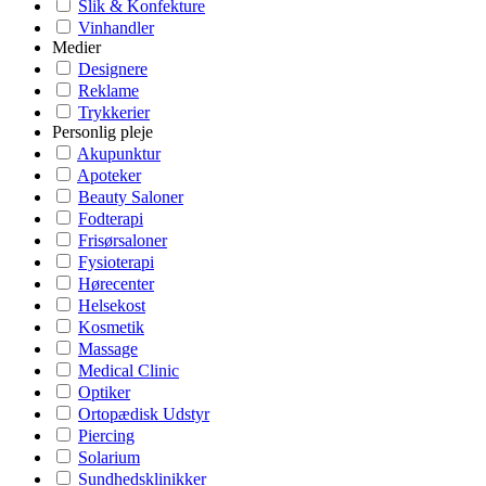
Slik & Konfekture
Vinhandler
Medier
Designere
Reklame
Trykkerier
Personlig pleje
Akupunktur
Apoteker
Beauty Saloner
Fodterapi
Frisørsaloner
Fysioterapi
Hørecenter
Helsekost
Kosmetik
Massage
Medical Clinic
Optiker
Ortopædisk Udstyr
Piercing
Solarium
Sundhedsklinikker