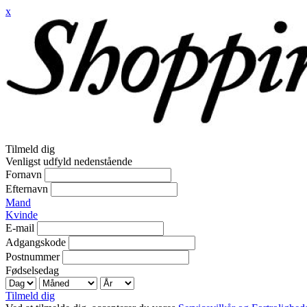
x
Tilmeld dig
Venligst udfyld nedenstående
Fornavn
Efternavn
Mand
Kvinde
E-mail
Adgangskode
Postnummer
Fødselsedag
Tilmeld dig