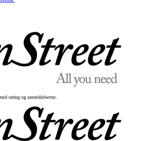
politik.
med rating og anmeldelserne.