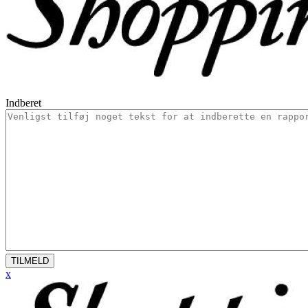
Indberet
TILMELD
x