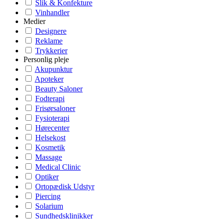
Slik & Konfekture
Vinhandler
Medier
Designere
Reklame
Trykkerier
Personlig pleje
Akupunktur
Apoteker
Beauty Saloner
Fodterapi
Frisørsaloner
Fysioterapi
Hørecenter
Helsekost
Kosmetik
Massage
Medical Clinic
Optiker
Ortopædisk Udstyr
Piercing
Solarium
Sundhedsklinikker