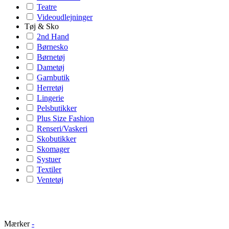
Teatre
Videoudlejninger
Tøj & Sko
2nd Hand
Børnesko
Børnetøj
Dametøj
Garnbutik
Herretøj
Lingerie
Pelsbutikker
Plus Size Fashion
Renseri/Vaskeri
Skobutikker
Skomager
Systuer
Textiler
Ventetøj
Mærker
-