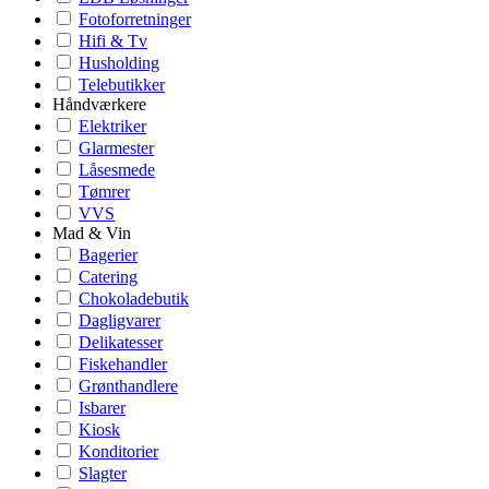
Fotoforretninger
Hifi & Tv
Husholding
Telebutikker
Håndværkere
Elektriker
Glarmester
Låsesmede
Tømrer
VVS
Mad & Vin
Bagerier
Catering
Chokoladebutik
Dagligvarer
Delikatesser
Fiskehandler
Grønthandlere
Isbarer
Kiosk
Konditorier
Slagter