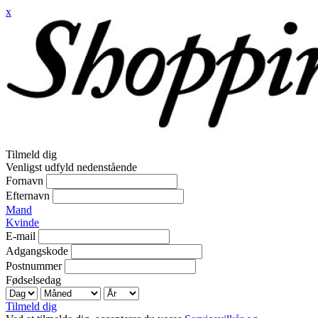
x
Tilmeld dig
Venligst udfyld nedenstående
Fornavn
Efternavn
Mand
Kvinde
E-mail
Adgangskode
Postnummer
Fødselsedag
Tilmeld dig