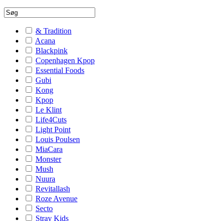
& Tradition
Acana
Blackpink
Copenhagen Kpop
Essential Foods
Gubi
Kong
Kpop
Le Klint
Life4Cuts
Light Point
Louis Poulsen
MiaCara
Monster
Mush
Nuura
Revitallash
Roze Avenue
Secto
Stray Kids