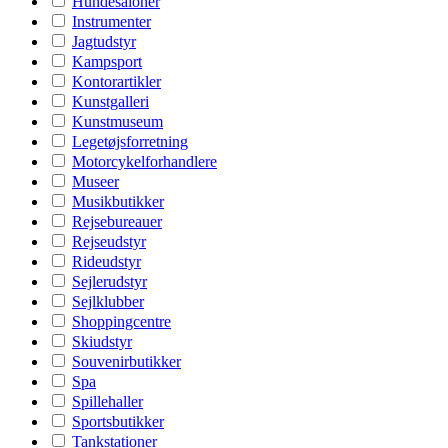
Hundesaloner
Instrumenter
Jagtudstyr
Kampsport
Kontorartikler
Kunstgalleri
Kunstmuseum
Legetøjsforretning
Motorcykelforhandlere
Museer
Musikbutikker
Rejsebureauer
Rejseudstyr
Rideudstyr
Sejlerudstyr
Sejlklubber
Shoppingcentre
Skiudstyr
Souvenirbutikker
Spa
Spillehaller
Sportsbutikker
Tankstationer