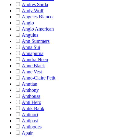
Andres Sarda
Andy Wolf
Angeles Blanco
Anglo
Anglo American
Angulus
Ann Summers
Anna Sui
Annapurna
Anndra Neen
Anne Black
Anne Vest
Anne-Claire Petit
Anntian
Anthony
Anthousa
Anti Hero
Antik Batik
Antinori
Antipast
Antipodes
Apair