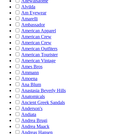
Altewaisaome
Alvilda
Am Eyewear
Amarelli
Ambassador
American Apparel
American Crew
American Crew
American Outfiters
American Tourister
American Vintage
Ames Bros
Ammann
Amoena
Ana Blum
Anastasia Beverly Hills
Anatomicals
Ancient Greek Sandals
Anderson's
Andiata
Andrea Brugi
Andrea Maack
Andreas Hansen