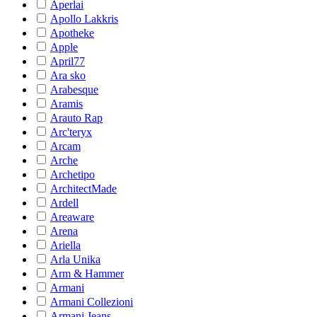
Aperlai
Apollo Lakkris
Apotheke
Apple
April77
Ara sko
Arabesque
Aramis
Arauto Rap
Arc'teryx
Arcam
Arche
Archetipo
ArchitectMade
Ardell
Areaware
Arena
Ariella
Arla Unika
Arm & Hammer
Armani
Armani Collezioni
Armani Jeans