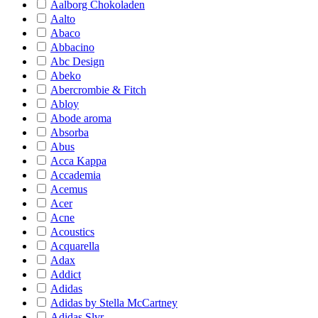
Aalborg Chokoladen
Aalto
Abaco
Abbacino
Abc Design
Abeko
Abercrombie & Fitch
Abloy
Abode aroma
Absorba
Abus
Acca Kappa
Accademia
Acemus
Acer
Acne
Acoustics
Acquarella
Adax
Addict
Adidas
Adidas by Stella McCartney
Adidas Slvr