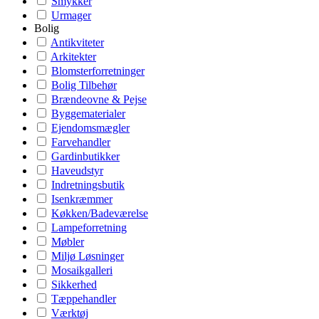
Smykker
Urmager
Bolig
Antikviteter
Arkitekter
Blomsterforretninger
Bolig Tilbehør
Brændeovne & Pejse
Byggematerialer
Ejendomsmægler
Farvehandler
Gardinbutikker
Haveudstyr
Indretningsbutik
Isenkræmmer
Køkken/Badeværelse
Lampeforretning
Møbler
Miljø Løsninger
Mosaikgalleri
Sikkerhed
Tæppehandler
Værktøj