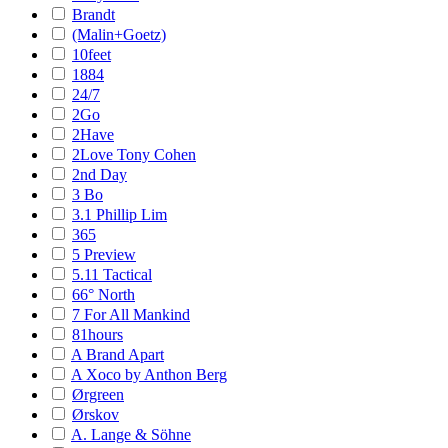
Brandt
(Malin+Goetz)
10feet
1884
24/7
2Go
2Have
2Love Tony Cohen
2nd Day
3 Bo
3.1 Phillip Lim
365
5 Preview
5.11 Tactical
66° North
7 For All Mankind
81hours
A Brand Apart
A Xoco by Anthon Berg
Ørgreen
Ørskov
A. Lange & Söhne