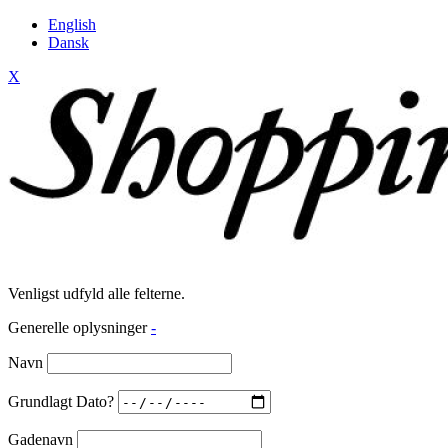
English
Dansk
X
Venligst udfyld alle felterne.
Generelle oplysninger
-
Navn
Grundlagt Dato?
Gadenavn