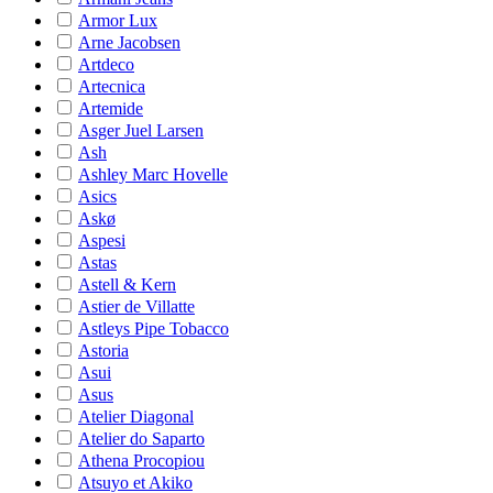
Armor Lux
Arne Jacobsen
Artdeco
Artecnica
Artemide
Asger Juel Larsen
Ash
Ashley Marc Hovelle
Asics
Askø
Aspesi
Astas
Astell & Kern
Astier de Villatte
Astleys Pipe Tobacco
Astoria
Asui
Asus
Atelier Diagonal
Atelier do Saparto
Athena Procopiou
Atsuyo et Akiko