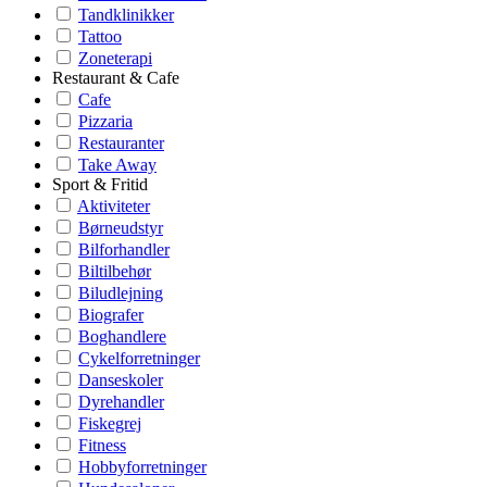
Tandklinikker
Tattoo
Zoneterapi
Restaurant & Cafe
Cafe
Pizzaria
Restauranter
Take Away
Sport & Fritid
Aktiviteter
Børneudstyr
Bilforhandler
Biltilbehør
Biludlejning
Biografer
Boghandlere
Cykelforretninger
Danseskoler
Dyrehandler
Fiskegrej
Fitness
Hobbyforretninger