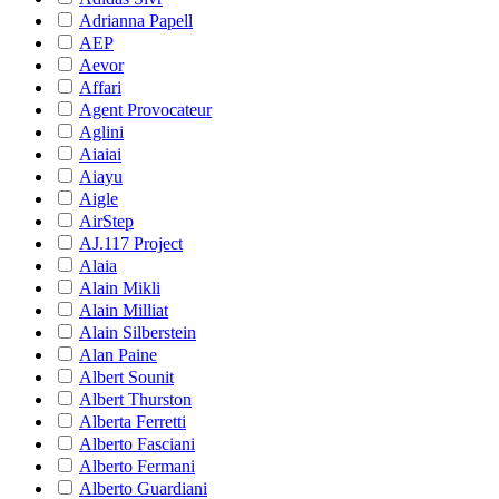
Adrianna Papell
AEP
Aevor
Affari
Agent Provocateur
Aglini
Aiaiai
Aiayu
Aigle
AirStep
AJ.117 Project
Alaia
Alain Mikli
Alain Milliat
Alain Silberstein
Alan Paine
Albert Sounit
Albert Thurston
Alberta Ferretti
Alberto Fasciani
Alberto Fermani
Alberto Guardiani