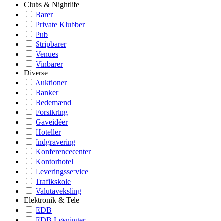
Clubs & Nightlife
Barer
Private Klubber
Pub
Stripbarer
Venues
Vinbarer
Diverse
Auktioner
Banker
Bedemænd
Forsikring
Gaveidéer
Hoteller
Indgravering
Konferencecenter
Kontorhotel
Leveringsservice
Trafikskole
Valutaveksling
Elektronik & Tele
EDB
EDB Løsninger