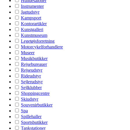
Hundesaloner
Instrumenter
Jagtudstyr
Kampsport
Kontorartikler
Kunstgalleri
Kunstmuseum
Legetøjsforretning
Motorcykelforhandlere
Museer
Musikbutikker
Rejsebureauer
Rejseudstyr
Rideudstyr
Sejlerudstyr
Sejlklubber
Shoppingcentre
Skiudstyr
Souvenirbutikker
Spa
Spillehaller
Sportsbutikker
Tankstationer