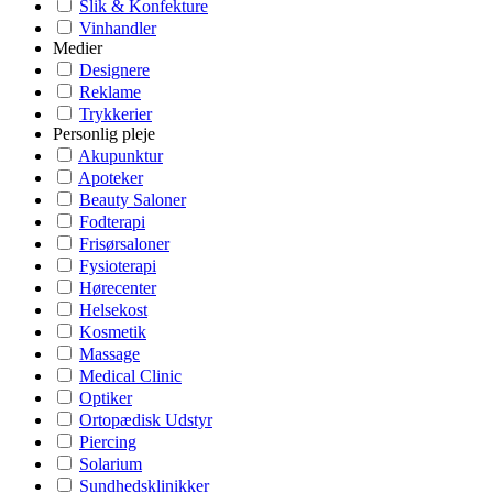
Slik & Konfekture
Vinhandler
Medier
Designere
Reklame
Trykkerier
Personlig pleje
Akupunktur
Apoteker
Beauty Saloner
Fodterapi
Frisørsaloner
Fysioterapi
Hørecenter
Helsekost
Kosmetik
Massage
Medical Clinic
Optiker
Ortopædisk Udstyr
Piercing
Solarium
Sundhedsklinikker