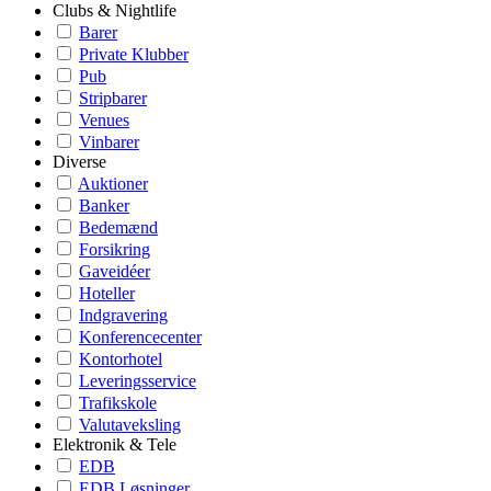
Clubs & Nightlife
Barer
Private Klubber
Pub
Stripbarer
Venues
Vinbarer
Diverse
Auktioner
Banker
Bedemænd
Forsikring
Gaveidéer
Hoteller
Indgravering
Konferencecenter
Kontorhotel
Leveringsservice
Trafikskole
Valutaveksling
Elektronik & Tele
EDB
EDB Løsninger