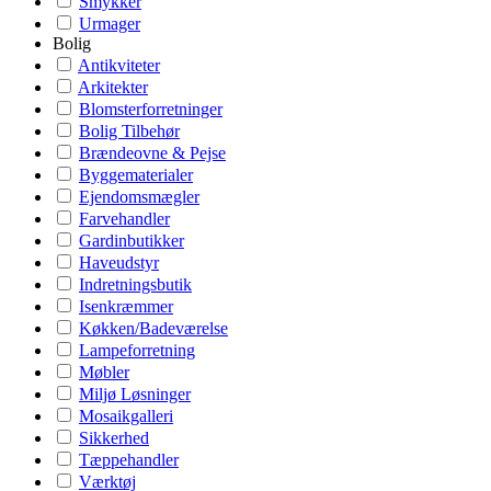
Smykker
Urmager
Bolig
Antikviteter
Arkitekter
Blomsterforretninger
Bolig Tilbehør
Brændeovne & Pejse
Byggematerialer
Ejendomsmægler
Farvehandler
Gardinbutikker
Haveudstyr
Indretningsbutik
Isenkræmmer
Køkken/Badeværelse
Lampeforretning
Møbler
Miljø Løsninger
Mosaikgalleri
Sikkerhed
Tæppehandler
Værktøj