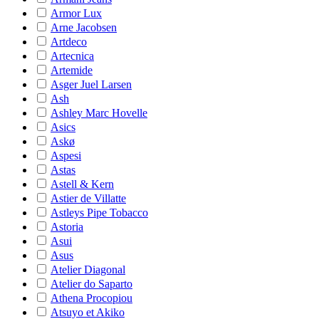
Armor Lux
Arne Jacobsen
Artdeco
Artecnica
Artemide
Asger Juel Larsen
Ash
Ashley Marc Hovelle
Asics
Askø
Aspesi
Astas
Astell & Kern
Astier de Villatte
Astleys Pipe Tobacco
Astoria
Asui
Asus
Atelier Diagonal
Atelier do Saparto
Athena Procopiou
Atsuyo et Akiko