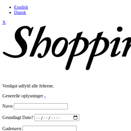
English
Dansk
X
Venligst udfyld alle felterne.
Generelle oplysninger
-
Navn
Grundlagt Dato?
Gadenavn