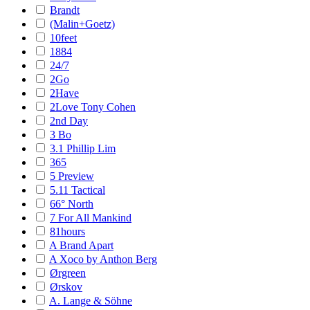
Brandt
(Malin+Goetz)
10feet
1884
24/7
2Go
2Have
2Love Tony Cohen
2nd Day
3 Bo
3.1 Phillip Lim
365
5 Preview
5.11 Tactical
66° North
7 For All Mankind
81hours
A Brand Apart
A Xoco by Anthon Berg
Ørgreen
Ørskov
A. Lange & Söhne