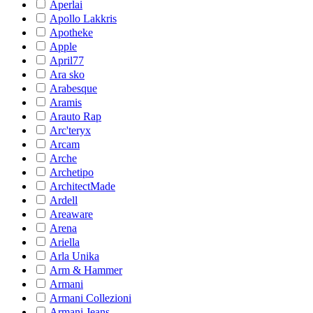
Aperlai
Apollo Lakkris
Apotheke
Apple
April77
Ara sko
Arabesque
Aramis
Arauto Rap
Arc'teryx
Arcam
Arche
Archetipo
ArchitectMade
Ardell
Areaware
Arena
Ariella
Arla Unika
Arm & Hammer
Armani
Armani Collezioni
Armani Jeans