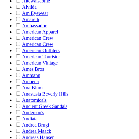
Altewaisaome
Alvilda
Am Eyewear
Amarelli
Ambassador
American Apparel
American Crew
American Crew
American Outfiters
American Tourister
American Vintage
Ames Bros
Ammann
Amoena
Ana Blum
Anastasia Beverly Hills
Anatomicals
Ancient Greek Sandals
Anderson's
Andiata
Andrea Brugi
Andrea Maack
Andreas Hansen