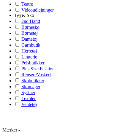
Teatre
Videoudlejninger
Tøj & Sko
2nd Hand
Børnesko
Børnetøj
Dametøj
Garnbutik
Herretøj
Lingerie
Pelsbutikker
Plus Size Fashion
Renseri/Vaskeri
Skobutikker
Skomager
Systuer
Textiler
Ventetøj
Mærker
-