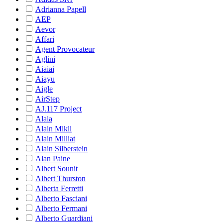
Adrianna Papell
AEP
Aevor
Affari
Agent Provocateur
Aglini
Aiaiai
Aiayu
Aigle
AirStep
AJ.117 Project
Alaia
Alain Mikli
Alain Milliat
Alain Silberstein
Alan Paine
Albert Sounit
Albert Thurston
Alberta Ferretti
Alberto Fasciani
Alberto Fermani
Alberto Guardiani