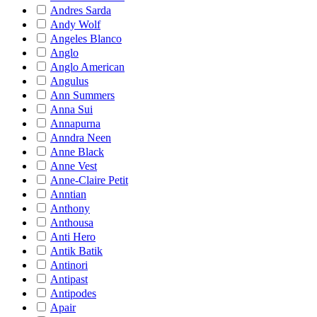
Andres Sarda
Andy Wolf
Angeles Blanco
Anglo
Anglo American
Angulus
Ann Summers
Anna Sui
Annapurna
Anndra Neen
Anne Black
Anne Vest
Anne-Claire Petit
Anntian
Anthony
Anthousa
Anti Hero
Antik Batik
Antinori
Antipast
Antipodes
Apair