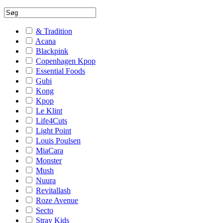
& Tradition
Acana
Blackpink
Copenhagen Kpop
Essential Foods
Gubi
Kong
Kpop
Le Klint
Life4Cuts
Light Point
Louis Poulsen
MiaCara
Monster
Mush
Nuura
Revitallash
Roze Avenue
Secto
Stray Kids