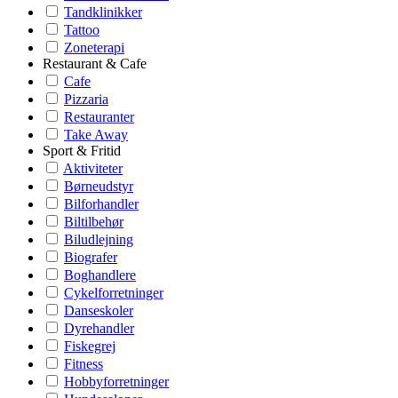
Tandklinikker
Tattoo
Zoneterapi
Restaurant & Cafe
Cafe
Pizzaria
Restauranter
Take Away
Sport & Fritid
Aktiviteter
Børneudstyr
Bilforhandler
Biltilbehør
Biludlejning
Biografer
Boghandlere
Cykelforretninger
Danseskoler
Dyrehandler
Fiskegrej
Fitness
Hobbyforretninger