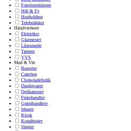
Fotoforretninger
Hifi & Tv
Husholding
Telebutikker
Håndværkere
Elektriker
Glarmester
Låsesmede
Tømrer
VVS
Mad & Vin
Bagerier
Catering
Chokoladebutik
Dagligvarer
Delikatesser
Fiskehandler
Grønthandlere
Isbarer
Kiosk
Konditorier
Slagter