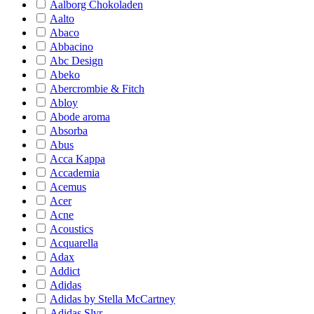
Aalborg Chokoladen
Aalto
Abaco
Abbacino
Abc Design
Abeko
Abercrombie & Fitch
Abloy
Abode aroma
Absorba
Abus
Acca Kappa
Accademia
Acemus
Acer
Acne
Acoustics
Acquarella
Adax
Addict
Adidas
Adidas by Stella McCartney
Adidas Slvr