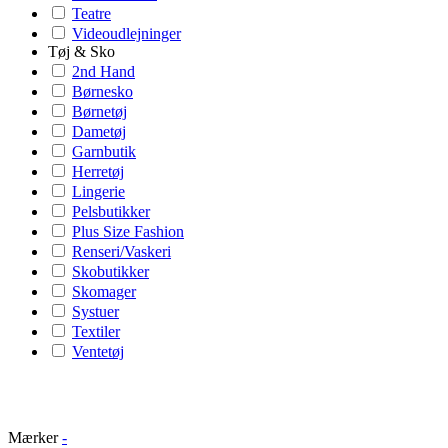
Teatre
Videoudlejninger
Tøj & Sko
2nd Hand
Børnesko
Børnetøj
Dametøj
Garnbutik
Herretøj
Lingerie
Pelsbutikker
Plus Size Fashion
Renseri/Vaskeri
Skobutikker
Skomager
Systuer
Textiler
Ventetøj
Mærker
-