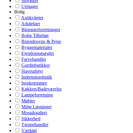
Smykker
Urmager
Bolig
Antikviteter
Arkitekter
Blomsterforretninger
Bolig Tilbehør
Brændeovne & Pejse
Byggematerialer
Ejendomsmægler
Farvehandler
Gardinbutikker
Haveudstyr
Indretningsbutik
Isenkræmmer
Køkken/Badeværelse
Lampeforretning
Møbler
Miljø Løsninger
Mosaikgalleri
Sikkerhed
Tæppehandler
Værktøj