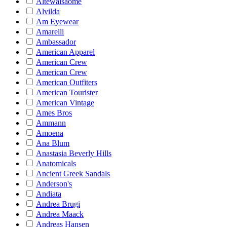
Altewaisaome
Alvilda
Am Eyewear
Amarelli
Ambassador
American Apparel
American Crew
American Crew
American Outfiters
American Tourister
American Vintage
Ames Bros
Ammann
Amoena
Ana Blum
Anastasia Beverly Hills
Anatomicals
Ancient Greek Sandals
Anderson's
Andiata
Andrea Brugi
Andrea Maack
Andreas Hansen