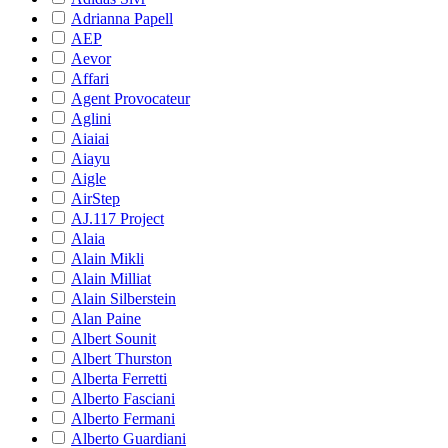
Adrianna Papell
AEP
Aevor
Affari
Agent Provocateur
Aglini
Aiaiai
Aiayu
Aigle
AirStep
AJ.117 Project
Alaia
Alain Mikli
Alain Milliat
Alain Silberstein
Alan Paine
Albert Sounit
Albert Thurston
Alberta Ferretti
Alberto Fasciani
Alberto Fermani
Alberto Guardiani