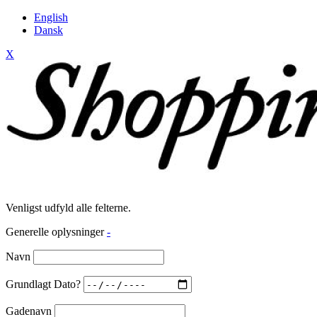
English
Dansk
X
Venligst udfyld alle felterne.
Generelle oplysninger
-
Navn
Grundlagt Dato?
Gadenavn