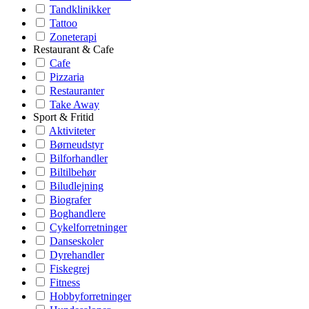
Tandklinikker
Tattoo
Zoneterapi
Restaurant & Cafe
Cafe
Pizzaria
Restauranter
Take Away
Sport & Fritid
Aktiviteter
Børneudstyr
Bilforhandler
Biltilbehør
Biludlejning
Biografer
Boghandlere
Cykelforretninger
Danseskoler
Dyrehandler
Fiskegrej
Fitness
Hobbyforretninger