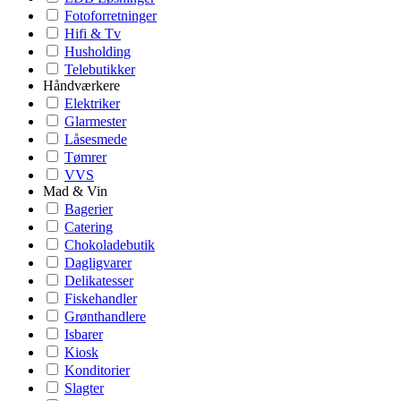
Fotoforretninger
Hifi & Tv
Husholding
Telebutikker
Håndværkere
Elektriker
Glarmester
Låsesmede
Tømrer
VVS
Mad & Vin
Bagerier
Catering
Chokoladebutik
Dagligvarer
Delikatesser
Fiskehandler
Grønthandlere
Isbarer
Kiosk
Konditorier
Slagter