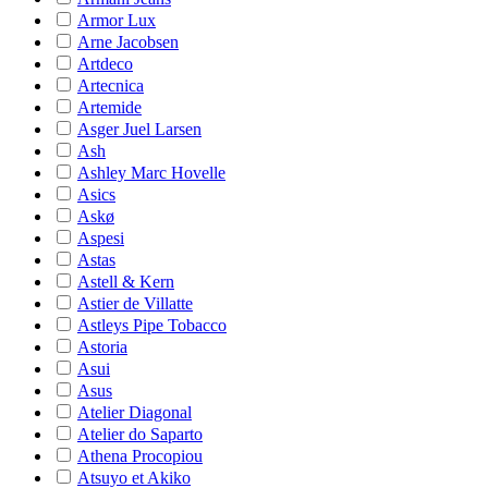
Armor Lux
Arne Jacobsen
Artdeco
Artecnica
Artemide
Asger Juel Larsen
Ash
Ashley Marc Hovelle
Asics
Askø
Aspesi
Astas
Astell & Kern
Astier de Villatte
Astleys Pipe Tobacco
Astoria
Asui
Asus
Atelier Diagonal
Atelier do Saparto
Athena Procopiou
Atsuyo et Akiko