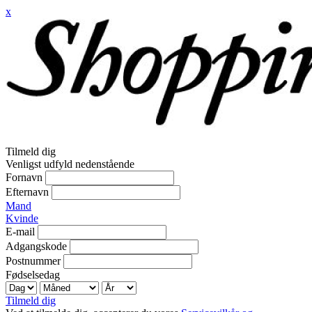
x
Tilmeld dig
Venligst udfyld nedenstående
Fornavn
Efternavn
Mand
Kvinde
E-mail
Adgangskode
Postnummer
Fødselsedag
Tilmeld dig