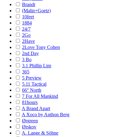
Brandt
(Malin+Goetz)
10feet
1884
24/7
2Go
2Have
2Love Tony Cohen
2nd Day
3 Bo
3.1 Phillip Lim
365
5 Preview
5.11 Tactical
66° North
7 For All Mankind
81hours
A Brand Apart
A Xoco by Anthon Berg
Ørgreen
Ørskov
A. Lange & Söhne