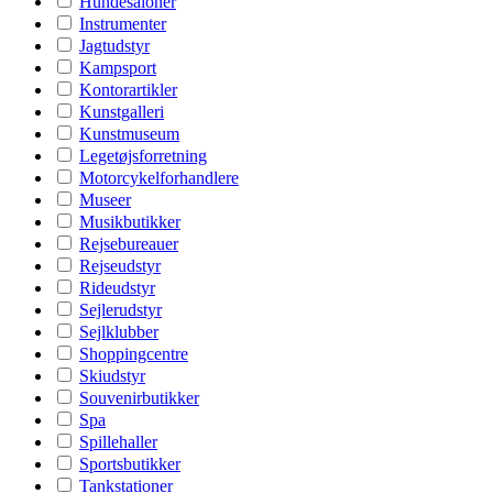
Hundesaloner
Instrumenter
Jagtudstyr
Kampsport
Kontorartikler
Kunstgalleri
Kunstmuseum
Legetøjsforretning
Motorcykelforhandlere
Museer
Musikbutikker
Rejsebureauer
Rejseudstyr
Rideudstyr
Sejlerudstyr
Sejlklubber
Shoppingcentre
Skiudstyr
Souvenirbutikker
Spa
Spillehaller
Sportsbutikker
Tankstationer