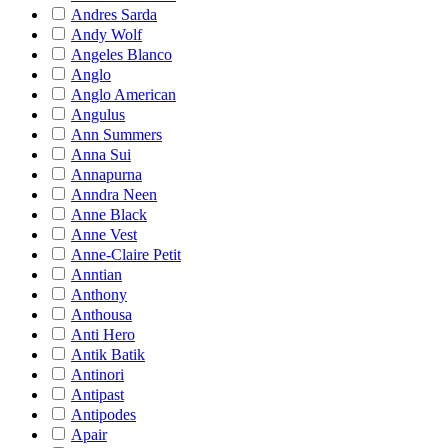
Andres Sarda
Andy Wolf
Angeles Blanco
Anglo
Anglo American
Angulus
Ann Summers
Anna Sui
Annapurna
Anndra Neen
Anne Black
Anne Vest
Anne-Claire Petit
Anntian
Anthony
Anthousa
Anti Hero
Antik Batik
Antinori
Antipast
Antipodes
Apair