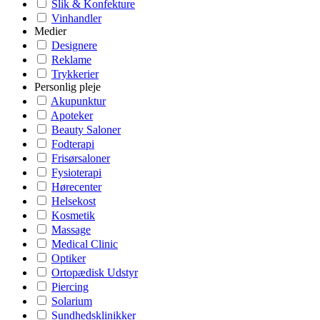
Slik & Konfekture
Vinhandler
Medier
Designere
Reklame
Trykkerier
Personlig pleje
Akupunktur
Apoteker
Beauty Saloner
Fodterapi
Frisørsaloner
Fysioterapi
Hørecenter
Helsekost
Kosmetik
Massage
Medical Clinic
Optiker
Ortopædisk Udstyr
Piercing
Solarium
Sundhedsklinikker