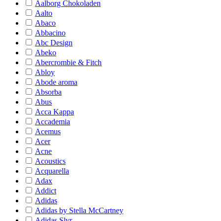
Aalborg Chokoladen
Aalto
Abaco
Abbacino
Abc Design
Abeko
Abercrombie & Fitch
Abloy
Abode aroma
Absorba
Abus
Acca Kappa
Accademia
Acemus
Acer
Acne
Acoustics
Acquarella
Adax
Addict
Adidas
Adidas by Stella McCartney
Adidas Slvr