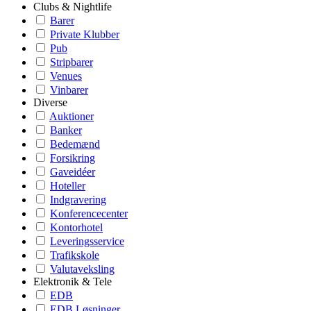
Clubs & Nightlife
Barer
Private Klubber
Pub
Stripbarer
Venues
Vinbarer
Diverse
Auktioner
Banker
Bedemænd
Forsikring
Gaveidéer
Hoteller
Indgravering
Konferencecenter
Kontorhotel
Leveringsservice
Trafikskole
Valutaveksling
Elektronik & Tele
EDB
EDB Løsninger