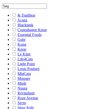
& Tradition
Acana
Blackpink
Copenhagen Kpop
Essential Foods
Gubi
Kong
Kpop
Le Klint
Life4Cuts
Light Point
Louis Poulsen
MiaCara
Monster
Mush
Nuura
Revitallash
Roze Avenue
Secto
Stray Kids