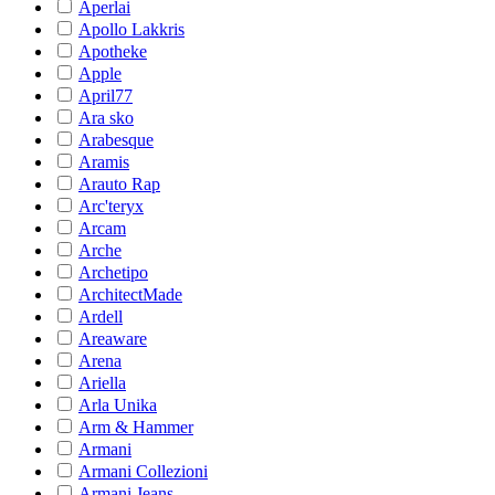
Aperlai
Apollo Lakkris
Apotheke
Apple
April77
Ara sko
Arabesque
Aramis
Arauto Rap
Arc'teryx
Arcam
Arche
Archetipo
ArchitectMade
Ardell
Areaware
Arena
Ariella
Arla Unika
Arm & Hammer
Armani
Armani Collezioni
Armani Jeans