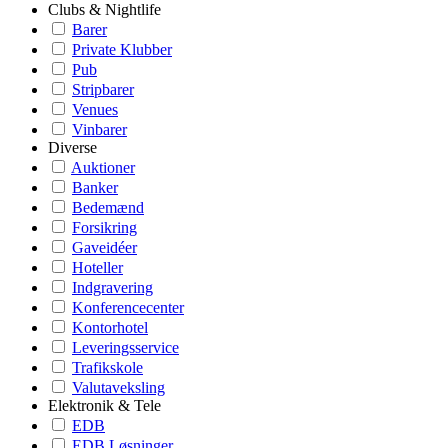
Clubs & Nightlife
Barer
Private Klubber
Pub
Stripbarer
Venues
Vinbarer
Diverse
Auktioner
Banker
Bedemænd
Forsikring
Gaveidéer
Hoteller
Indgravering
Konferencecenter
Kontorhotel
Leveringsservice
Trafikskole
Valutaveksling
Elektronik & Tele
EDB
EDB Løsninger