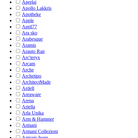
Aperlai
Apollo Lakkris
Apotheke
Apple
April77
Ara sko
Arabesque
Aramis
Arauto Rap
Arc'teryx
Arcam
Arche
Archetipo
ArchitectMade
Ardell
Areaware
Arena
Ariella
Arla Unika
Arm & Hammer
Armani
Armani Collezioni
Armani Jeans