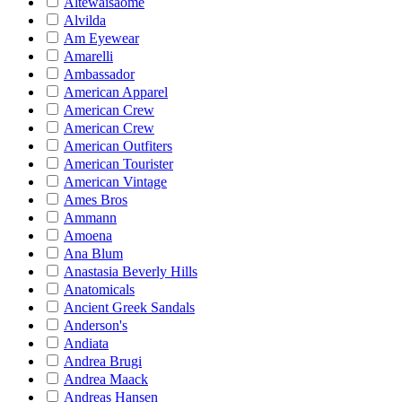
Altewaisaome
Alvilda
Am Eyewear
Amarelli
Ambassador
American Apparel
American Crew
American Crew
American Outfiters
American Tourister
American Vintage
Ames Bros
Ammann
Amoena
Ana Blum
Anastasia Beverly Hills
Anatomicals
Ancient Greek Sandals
Anderson's
Andiata
Andrea Brugi
Andrea Maack
Andreas Hansen