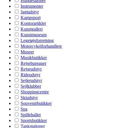
Hundesaloner
Instrumenter
Jagtudstyr
Kampsport
Kontorartikler
Kunstgalleri
Kunstmuseum
Legetøjsforretning
Motorcykelforhandlere
Museer
Musikbutikker
Rejsebureauer
Rejseudstyr
Rideudstyr
Sejlerudstyr
Sejlklubber
Shoppingcentre
Skiudstyr
Souvenirbutikker
Spa
Spillehaller
Sportsbutikker
Tankstationer