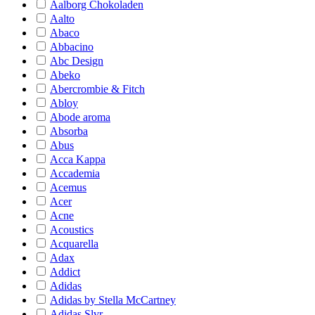
Aalborg Chokoladen
Aalto
Abaco
Abbacino
Abc Design
Abeko
Abercrombie & Fitch
Abloy
Abode aroma
Absorba
Abus
Acca Kappa
Accademia
Acemus
Acer
Acne
Acoustics
Acquarella
Adax
Addict
Adidas
Adidas by Stella McCartney
Adidas Slvr