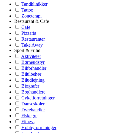
Tandklinikker
Tattoo
Zoneterapi
Restaurant & Cafe
Cafe
Pizzaria
Restauranter
Take Away
Sport & Fritid
Aktiviteter
Børneudstyr
Bilforhandler
Biltilbehør
Biludlejning
Biografer
Boghandlere
Cykelforretninger
Danseskoler
Dyrehandler
Fiskegrej
Fitness
Hobbyforretninger