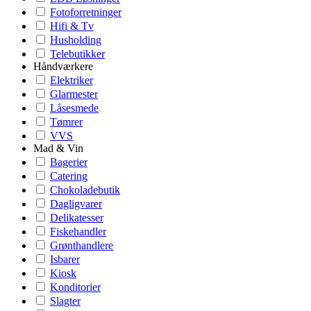
Fotoforretninger
Hifi & Tv
Husholding
Telebutikker
Håndværkere
Elektriker
Glarmester
Låsesmede
Tømrer
VVS
Mad & Vin
Bagerier
Catering
Chokoladebutik
Dagligvarer
Delikatesser
Fiskehandler
Grønthandlere
Isbarer
Kiosk
Konditorier
Slagter