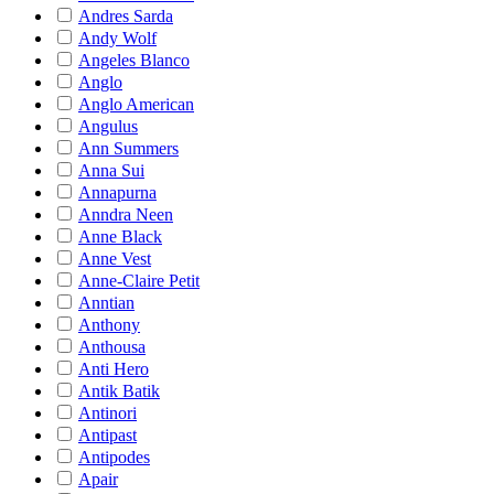
Andres Sarda
Andy Wolf
Angeles Blanco
Anglo
Anglo American
Angulus
Ann Summers
Anna Sui
Annapurna
Anndra Neen
Anne Black
Anne Vest
Anne-Claire Petit
Anntian
Anthony
Anthousa
Anti Hero
Antik Batik
Antinori
Antipast
Antipodes
Apair