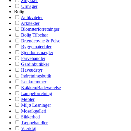
Smykker
Urmager
Bolig
Antikviteter
Arkitekter
Blomsterforretninger
Bolig Tilbehør
Brændeovne & Pejse
Byggematerialer
Ejendomsmægler
Farvehandler
Gardinbutikker
Haveudstyr
Indretningsbutik
Isenkræmmer
Køkken/Badeværelse
Lampeforretning
Møbler
Miljø Løsninger
Mosaikgalleri
Sikkerhed
Tæppehandler
Værktøj