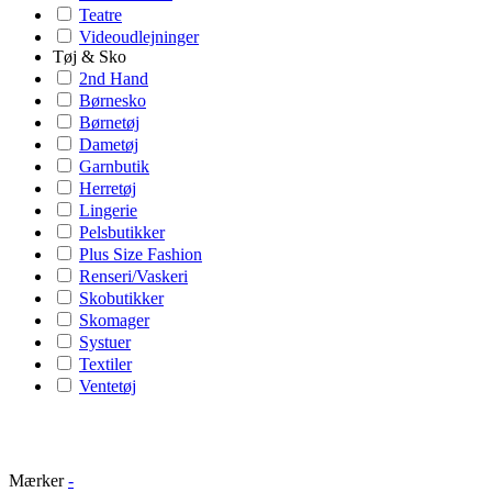
Teatre
Videoudlejninger
Tøj & Sko
2nd Hand
Børnesko
Børnetøj
Dametøj
Garnbutik
Herretøj
Lingerie
Pelsbutikker
Plus Size Fashion
Renseri/Vaskeri
Skobutikker
Skomager
Systuer
Textiler
Ventetøj
Mærker
-