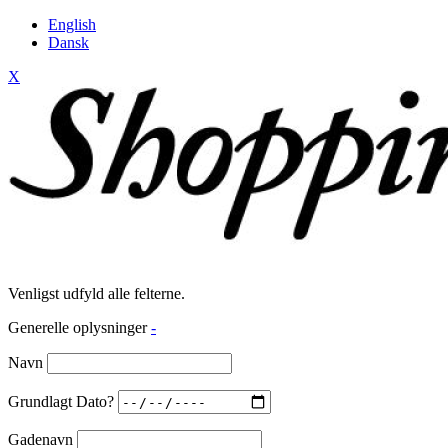
English
Dansk
X
Venligst udfyld alle felterne.
Generelle oplysninger
-
Navn
Grundlagt Dato?
Gadenavn