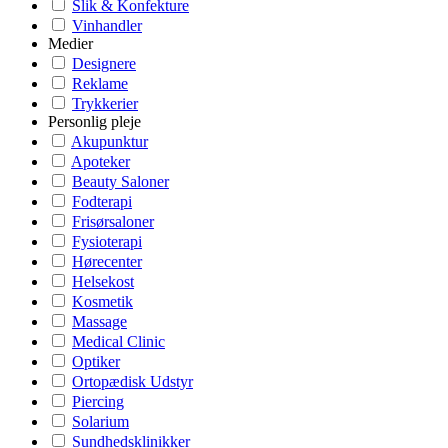
Slik & Konfekture
Vinhandler
Medier
Designere
Reklame
Trykkerier
Personlig pleje
Akupunktur
Apoteker
Beauty Saloner
Fodterapi
Frisørsaloner
Fysioterapi
Hørecenter
Helsekost
Kosmetik
Massage
Medical Clinic
Optiker
Ortopædisk Udstyr
Piercing
Solarium
Sundhedsklinikker