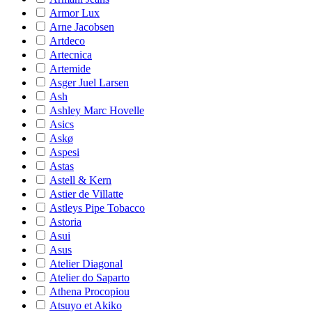
Armor Lux
Arne Jacobsen
Artdeco
Artecnica
Artemide
Asger Juel Larsen
Ash
Ashley Marc Hovelle
Asics
Askø
Aspesi
Astas
Astell & Kern
Astier de Villatte
Astleys Pipe Tobacco
Astoria
Asui
Asus
Atelier Diagonal
Atelier do Saparto
Athena Procopiou
Atsuyo et Akiko