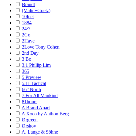
Brandt
(Malin+Goetz)
10feet
1884
24/7
2Go
2Have
2Love Tony Cohen
2nd Day
3 Bo
3.1 Phillip Lim
365
5 Preview
5.11 Tactical
66° North
7 For All Mankind
81hours
A Brand Apart
A Xoco by Anthon Berg
Ørgreen
Ørskov
A. Lange & Söhne