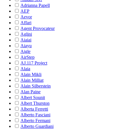
Adrianna Papell
AEP
Aevor
Affari
Agent Provocateur
Aglini
Aiaiai
Aiayu
Aigle
AirStep
AJ.117 Project
Alaia
Alain Mikli
Alain Milliat
Alain Silberstein
Alan Paine
Albert Sounit
Albert Thurston
Alberta Ferretti
Alberto Fasciani
Alberto Fermani
Alberto Guardiani