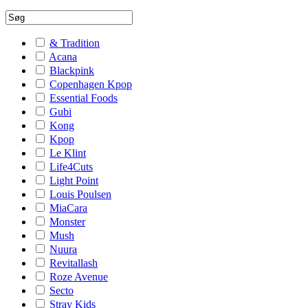
& Tradition
Acana
Blackpink
Copenhagen Kpop
Essential Foods
Gubi
Kong
Kpop
Le Klint
Life4Cuts
Light Point
Louis Poulsen
MiaCara
Monster
Mush
Nuura
Revitallash
Roze Avenue
Secto
Stray Kids