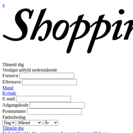
x
Tilmeld dig
Venligst udfyld nedenstående
Fornavn
Efternavn
Mand
Kvinde
E-mail
Adgangskode
Postnummer
Fødselsedag
Tilmeld dig