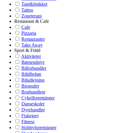
Tandklinikker
Tattoo
Zoneterapi
Restaurant & Cafe
Cafe
Pizzaria
Restauranter
Take Away
Sport & Fritid
Aktiviteter
Børneudstyr
Bilforhandler
Biltilbehør
Biludlejning
Biografer
Boghandlere
Cykelforretninger
Danseskoler
Dyrehandler
Fiskegrej
Fitness
Hobbyforretninger