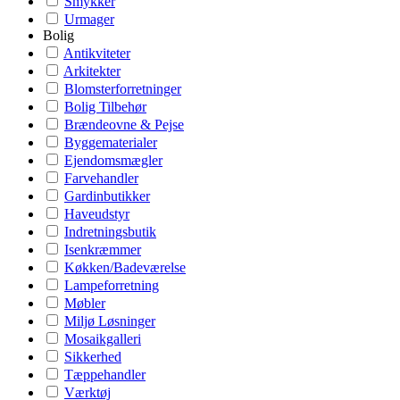
Smykker
Urmager
Bolig
Antikviteter
Arkitekter
Blomsterforretninger
Bolig Tilbehør
Brændeovne & Pejse
Byggematerialer
Ejendomsmægler
Farvehandler
Gardinbutikker
Haveudstyr
Indretningsbutik
Isenkræmmer
Køkken/Badeværelse
Lampeforretning
Møbler
Miljø Løsninger
Mosaikgalleri
Sikkerhed
Tæppehandler
Værktøj