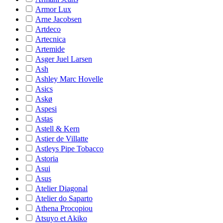
Armor Lux
Arne Jacobsen
Artdeco
Artecnica
Artemide
Asger Juel Larsen
Ash
Ashley Marc Hovelle
Asics
Askø
Aspesi
Astas
Astell & Kern
Astier de Villatte
Astleys Pipe Tobacco
Astoria
Asui
Asus
Atelier Diagonal
Atelier do Saparto
Athena Procopiou
Atsuyo et Akiko