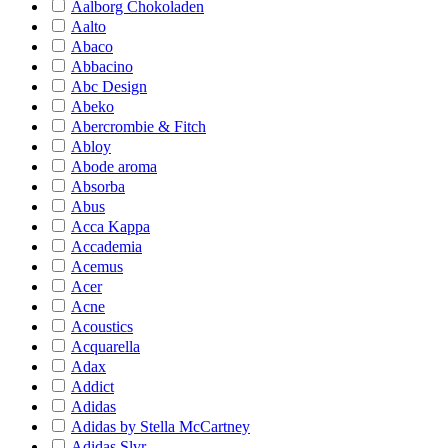
Aalborg Chokoladen
Aalto
Abaco
Abbacino
Abc Design
Abeko
Abercrombie & Fitch
Abloy
Abode aroma
Absorba
Abus
Acca Kappa
Accademia
Acemus
Acer
Acne
Acoustics
Acquarella
Adax
Addict
Adidas
Adidas by Stella McCartney
Adidas Slvr