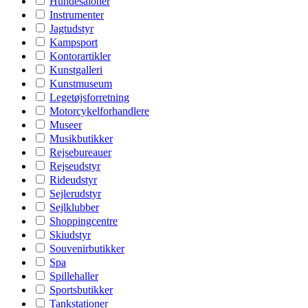
Hundesaloner
Instrumenter
Jagtudstyr
Kampsport
Kontorartikler
Kunstgalleri
Kunstmuseum
Legetøjsforretning
Motorcykelforhandlere
Museer
Musikbutikker
Rejsebureauer
Rejseudstyr
Rideudstyr
Sejlerudstyr
Sejlklubber
Shoppingcentre
Skiudstyr
Souvenirbutikker
Spa
Spillehaller
Sportsbutikker
Tankstationer