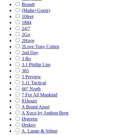
Brandt
(Malin+Goetz)
10feet
1884
24/7
2Go
2Have
2Love Tony Cohen
2nd Day
3 Bo
3.1 Phillip Lim
365
5 Preview
5.11 Tactical
66° North
7 For All Mankind
81hours
A Brand Apart
A Xoco by Anthon Berg
Ørgreen
Ørskov
A. Lange & Söhne