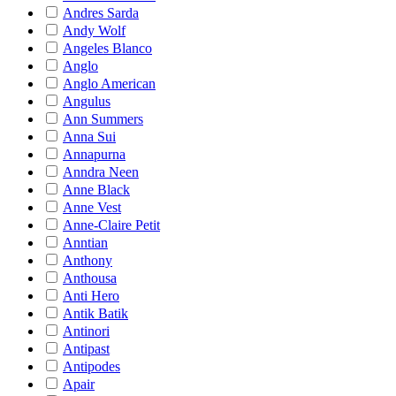
Andres Sarda
Andy Wolf
Angeles Blanco
Anglo
Anglo American
Angulus
Ann Summers
Anna Sui
Annapurna
Anndra Neen
Anne Black
Anne Vest
Anne-Claire Petit
Anntian
Anthony
Anthousa
Anti Hero
Antik Batik
Antinori
Antipast
Antipodes
Apair