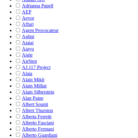
Adrianna Papell
AEP
Aevor
Affari
Agent Provocateur
Aglini
Aiaiai
Aiayu
Aigle
AirStep
AJ.117 Project
Alaia
Alain Mikli
Alain Milliat
Alain Silberstein
Alan Paine
Albert Sounit
Albert Thurston
Alberta Ferretti
Alberto Fasciani
Alberto Fermani
Alberto Guardiani