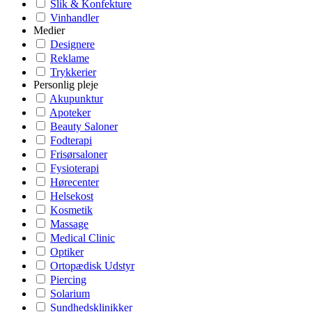
Slik & Konfekture
Vinhandler
Medier
Designere
Reklame
Trykkerier
Personlig pleje
Akupunktur
Apoteker
Beauty Saloner
Fodterapi
Frisørsaloner
Fysioterapi
Hørecenter
Helsekost
Kosmetik
Massage
Medical Clinic
Optiker
Ortopædisk Udstyr
Piercing
Solarium
Sundhedsklinikker