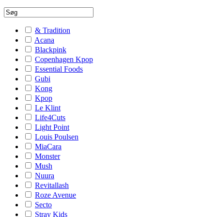
& Tradition
Acana
Blackpink
Copenhagen Kpop
Essential Foods
Gubi
Kong
Kpop
Le Klint
Life4Cuts
Light Point
Louis Poulsen
MiaCara
Monster
Mush
Nuura
Revitallash
Roze Avenue
Secto
Stray Kids