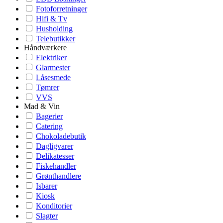
Fotoforretninger
Hifi & Tv
Husholding
Telebutikker
Håndværkere
Elektriker
Glarmester
Låsesmede
Tømrer
VVS
Mad & Vin
Bagerier
Catering
Chokoladebutik
Dagligvarer
Delikatesser
Fiskehandler
Grønthandlere
Isbarer
Kiosk
Konditorier
Slagter