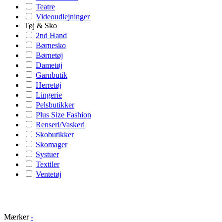
Teatre
Videoudlejninger
Tøj & Sko
2nd Hand
Børnesko
Børnetøj
Dametøj
Garnbutik
Herretøj
Lingerie
Pelsbutikker
Plus Size Fashion
Renseri/Vaskeri
Skobutikker
Skomager
Systuer
Textiler
Ventetøj
Mærker
-