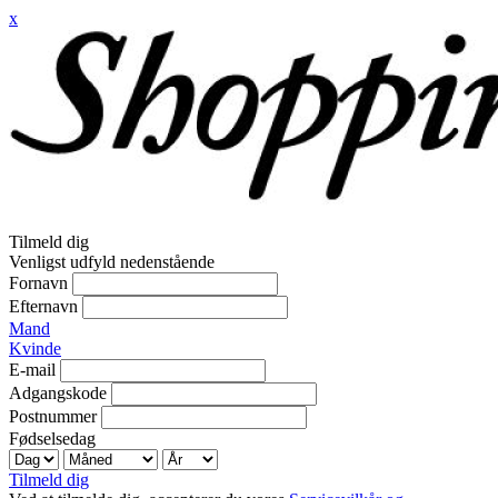
x
Tilmeld dig
Venligst udfyld nedenstående
Fornavn
Efternavn
Mand
Kvinde
E-mail
Adgangskode
Postnummer
Fødselsedag
Tilmeld dig