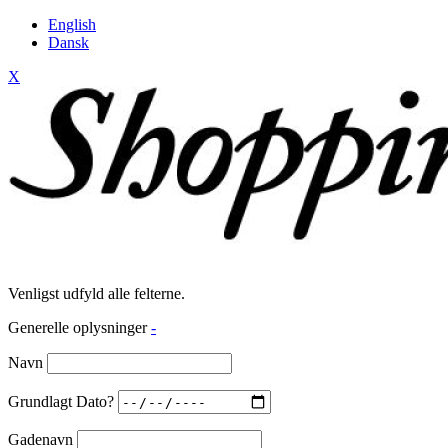
English
Dansk
X
Venligst udfyld alle felterne.
Generelle oplysninger
-
Navn
Grundlagt Dato?
Gadenavn