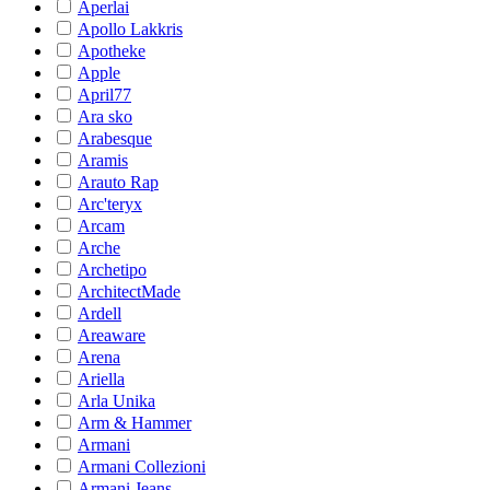
Aperlai
Apollo Lakkris
Apotheke
Apple
April77
Ara sko
Arabesque
Aramis
Arauto Rap
Arc'teryx
Arcam
Arche
Archetipo
ArchitectMade
Ardell
Areaware
Arena
Ariella
Arla Unika
Arm & Hammer
Armani
Armani Collezioni
Armani Jeans