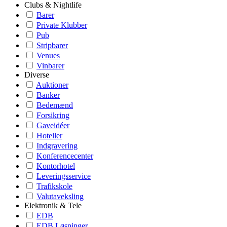
Clubs & Nightlife
Barer
Private Klubber
Pub
Stripbarer
Venues
Vinbarer
Diverse
Auktioner
Banker
Bedemænd
Forsikring
Gaveidéer
Hoteller
Indgravering
Konferencecenter
Kontorhotel
Leveringsservice
Trafikskole
Valutaveksling
Elektronik & Tele
EDB
EDB Løsninger