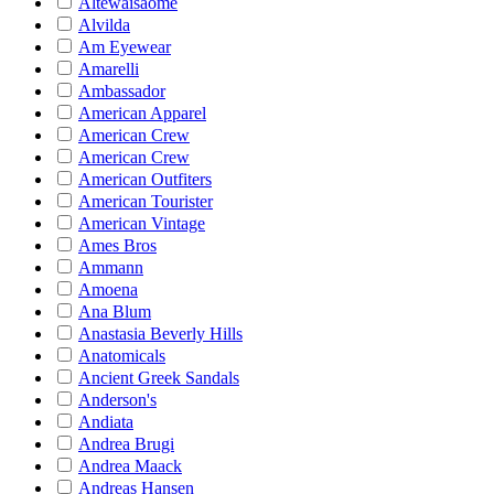
Altewaisaome
Alvilda
Am Eyewear
Amarelli
Ambassador
American Apparel
American Crew
American Crew
American Outfiters
American Tourister
American Vintage
Ames Bros
Ammann
Amoena
Ana Blum
Anastasia Beverly Hills
Anatomicals
Ancient Greek Sandals
Anderson's
Andiata
Andrea Brugi
Andrea Maack
Andreas Hansen