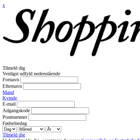
x
Tilmeld dig
Venligst udfyld nedenstående
Fornavn
Efternavn
Mand
Kvinde
E-mail
Adgangskode
Postnummer
Fødselsedag
Tilmeld dig