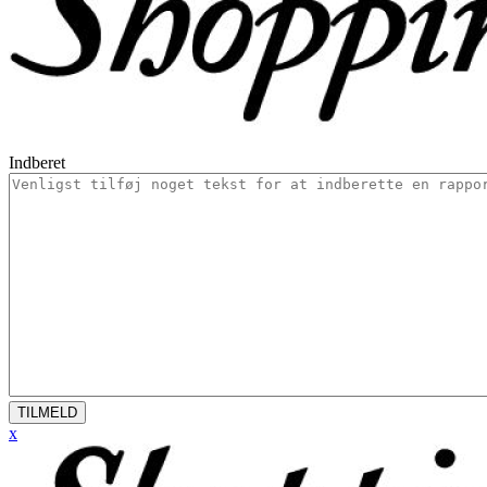
Indberet
TILMELD
x