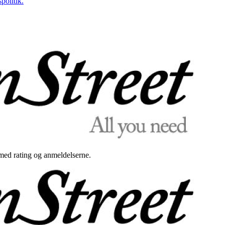
politik.
med rating og anmeldelserne.