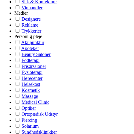
Slik & Konfekture
Vinhandler
Medier
Designere
Reklame
Trykkerier
Personlig pleje
Akupunktur
Apoteker
Beauty Saloner
Fodterapi
Frisørsaloner
Fysioterapi
Hørecenter
Helsekost
Kosmetik
Massage
Medical Clinic
Optiker
Ortopædisk Udstyr
Piercing
Solarium
Sundhedsklinikker