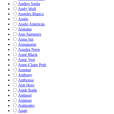
Andres Sarda
Andy Wolf
Angeles Blanco
Anglo
Anglo American
Angulus
Ann Summers
Anna Sui
Annapurna
Anndra Neen
Anne Black
Anne Vest
Anne-Claire Petit
Anntian
Anthony
Anthousa
Anti Hero
Antik Batik
Antinori
Antipast
Antipodes
Apair