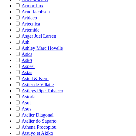
Armor Lux
Arne Jacobsen
Artdeco
Artecnica
Artemide
Asger Juel Larsen
Ash
Ashley Marc Hovelle
Asics
Askø
Aspesi
Astas
Astell & Kern
Astier de Villatte
Astleys Pipe Tobacco
Astoria
Asui
Asus
Atelier Diagonal
Atelier do Saparto
Athena Procopiou
Atsuyo et Akiko