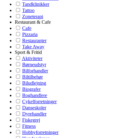
Tandklinikker
Tattoo
Zoneterapi
Restaurant & Cafe
Cafe
Pizzaria
Restauranter
Take Away
Sport & Fritid
Aktiviteter
Børneudstyr
Bilforhandler
Biltilbehør
Biludlejning
Biografer
Boghandlere
Cykelforretninger
Danseskoler
Dyrehandler
Fiskegrej
Fitness
Hobbyforretninger