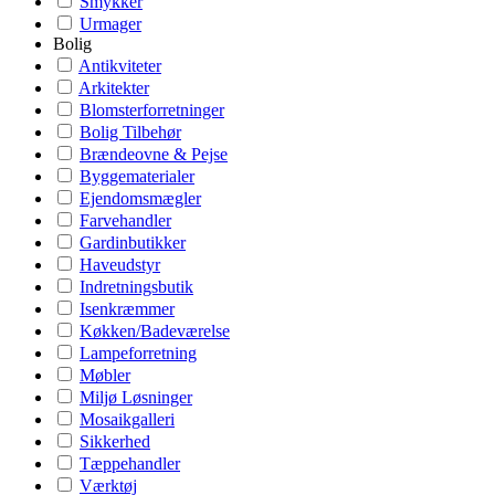
Smykker
Urmager
Bolig
Antikviteter
Arkitekter
Blomsterforretninger
Bolig Tilbehør
Brændeovne & Pejse
Byggematerialer
Ejendomsmægler
Farvehandler
Gardinbutikker
Haveudstyr
Indretningsbutik
Isenkræmmer
Køkken/Badeværelse
Lampeforretning
Møbler
Miljø Løsninger
Mosaikgalleri
Sikkerhed
Tæppehandler
Værktøj