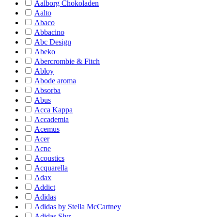
Aalborg Chokoladen
Aalto
Abaco
Abbacino
Abc Design
Abeko
Abercrombie & Fitch
Abloy
Abode aroma
Absorba
Abus
Acca Kappa
Accademia
Acemus
Acer
Acne
Acoustics
Acquarella
Adax
Addict
Adidas
Adidas by Stella McCartney
Adidas Slvr