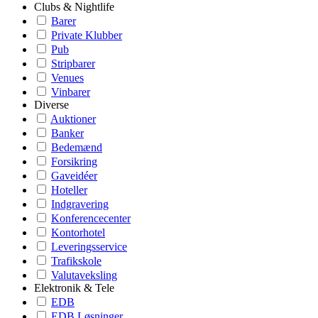
Clubs & Nightlife
Barer
Private Klubber
Pub
Stripbarer
Venues
Vinbarer
Diverse
Auktioner
Banker
Bedemænd
Forsikring
Gaveidéer
Hoteller
Indgravering
Konferencecenter
Kontorhotel
Leveringsservice
Trafikskole
Valutaveksling
Elektronik & Tele
EDB
EDB Løsninger