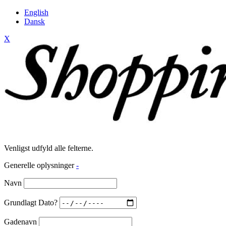
English
Dansk
X
Venligst udfyld alle felterne.
Generelle oplysninger
-
Navn
Grundlagt Dato?
Gadenavn