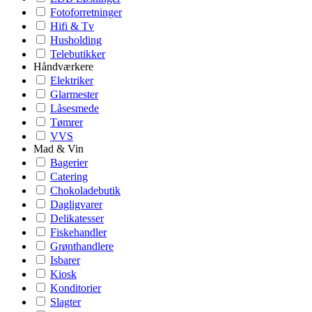
Fotoforretninger
Hifi & Tv
Husholding
Telebutikker
Håndværkere
Elektriker
Glarmester
Låsesmede
Tømrer
VVS
Mad & Vin
Bagerier
Catering
Chokoladebutik
Dagligvarer
Delikatesser
Fiskehandler
Grønthandlere
Isbarer
Kiosk
Konditorier
Slagter