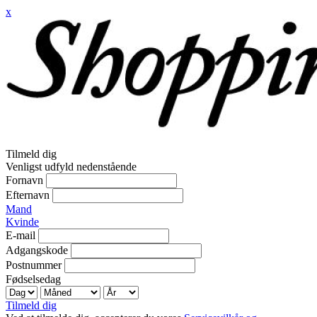
x
Tilmeld dig
Venligst udfyld nedenstående
Fornavn
Efternavn
Mand
Kvinde
E-mail
Adgangskode
Postnummer
Fødselsedag
Tilmeld dig