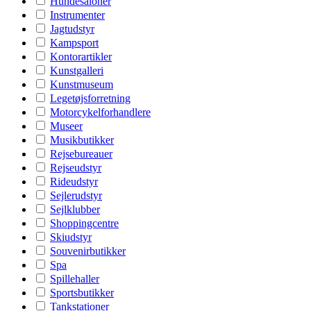
Hundesaloner
Instrumenter
Jagtudstyr
Kampsport
Kontorartikler
Kunstgalleri
Kunstmuseum
Legetøjsforretning
Motorcykelforhandlere
Museer
Musikbutikker
Rejsebureauer
Rejseudstyr
Rideudstyr
Sejlerudstyr
Sejlklubber
Shoppingcentre
Skiudstyr
Souvenirbutikker
Spa
Spillehaller
Sportsbutikker
Tankstationer