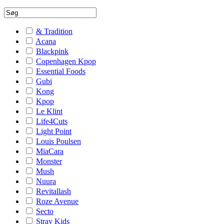
& Tradition
Acana
Blackpink
Copenhagen Kpop
Essential Foods
Gubi
Kong
Kpop
Le Klint
Life4Cuts
Light Point
Louis Poulsen
MiaCara
Monster
Mush
Nuura
Revitallash
Roze Avenue
Secto
Stray Kids