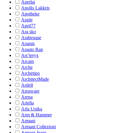
Aperlai
Apollo Lakkris
Apotheke
Apple
April77
Ara sko
Arabesque
Aramis
Arauto Rap
Arc'teryx
Arcam
Arche
Archetipo
ArchitectMade
Ardell
Areaware
Arena
Ariella
Arla Unika
Arm & Hammer
Armani
Armani Collezioni
Armani Jeans