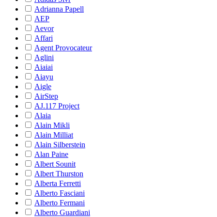
Adrianna Papell
AEP
Aevor
Affari
Agent Provocateur
Aglini
Aiaiai
Aiayu
Aigle
AirStep
AJ.117 Project
Alaia
Alain Mikli
Alain Milliat
Alain Silberstein
Alan Paine
Albert Sounit
Albert Thurston
Alberta Ferretti
Alberto Fasciani
Alberto Fermani
Alberto Guardiani