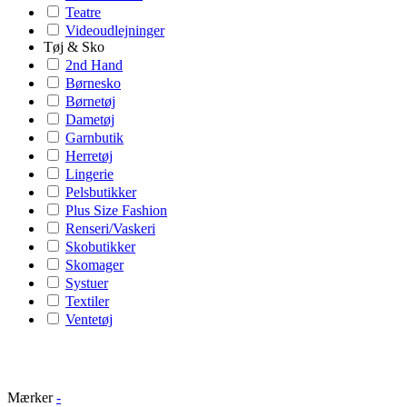
Teatre
Videoudlejninger
Tøj & Sko
2nd Hand
Børnesko
Børnetøj
Dametøj
Garnbutik
Herretøj
Lingerie
Pelsbutikker
Plus Size Fashion
Renseri/Vaskeri
Skobutikker
Skomager
Systuer
Textiler
Ventetøj
Mærker
-