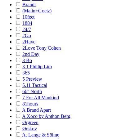
Brandt
(Malin+Goetz)
10feet
1884
24/7
2Go
2Have
2Love Tony Cohen
2nd Day
3 Bo
3.1 Phillip Lim
365
5 Preview
5.11 Tactical
66° North
7 For All Mankind
81hours
A Brand Apart
A Xoco by Anthon Berg
Ørgreen
Ørskov
A. Lange & Söhne