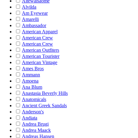
Altewaisaome
Alvilda
Am Eyewear
Amarelli
Ambassador
American Apparel
American Crew
American Crew
American Outfiters
American Tourister
American Vintage
Ames Bros
Ammann
Amoena
Ana Blum
Anastasia Beverly Hills
Anatomicals
Ancient Greek Sandals
Anderson's
Andiata
Andrea Brugi
Andrea Maack
Andreas Hansen