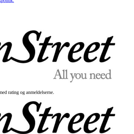
politik.
med rating og anmeldelserne.