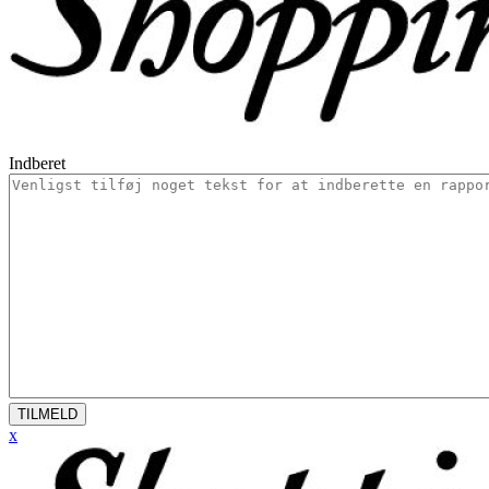
Indberet
TILMELD
x