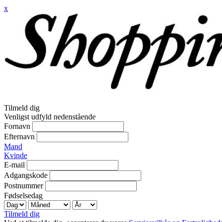
x
Tilmeld dig
Venligst udfyld nedenstående
Fornavn
Efternavn
Mand
Kvinde
E-mail
Adgangskode
Postnummer
Fødselsedag
Tilmeld dig