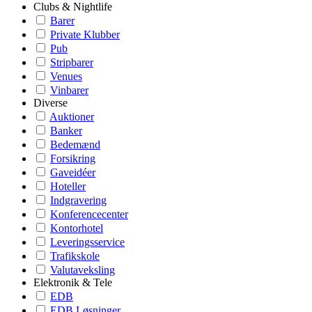
Clubs & Nightlife
Barer
Private Klubber
Pub
Stripbarer
Venues
Vinbarer
Diverse
Auktioner
Banker
Bedemænd
Forsikring
Gaveidéer
Hoteller
Indgravering
Konferencecenter
Kontorhotel
Leveringsservice
Trafikskole
Valutaveksling
Elektronik & Tele
EDB
EDB Løsninger