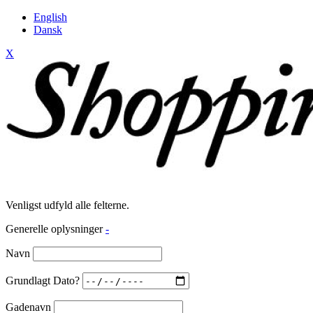
English
Dansk
X
Venligst udfyld alle felterne.
Generelle oplysninger
-
Navn
Grundlagt Dato?
Gadenavn