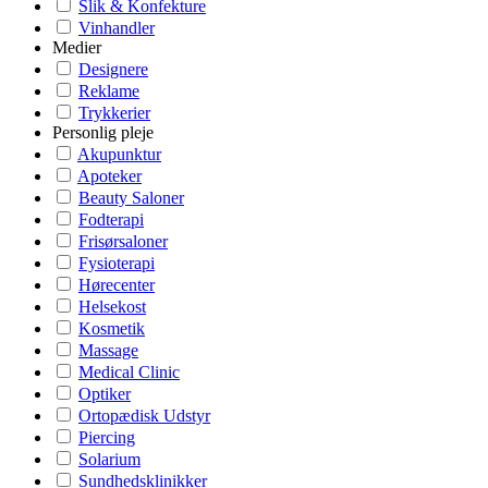
Slik & Konfekture
Vinhandler
Medier
Designere
Reklame
Trykkerier
Personlig pleje
Akupunktur
Apoteker
Beauty Saloner
Fodterapi
Frisørsaloner
Fysioterapi
Hørecenter
Helsekost
Kosmetik
Massage
Medical Clinic
Optiker
Ortopædisk Udstyr
Piercing
Solarium
Sundhedsklinikker