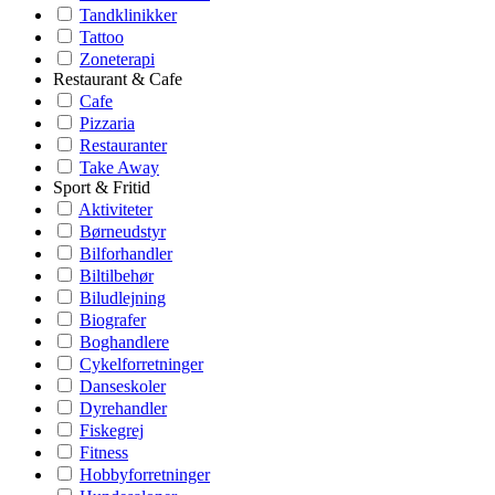
Tandklinikker
Tattoo
Zoneterapi
Restaurant & Cafe
Cafe
Pizzaria
Restauranter
Take Away
Sport & Fritid
Aktiviteter
Børneudstyr
Bilforhandler
Biltilbehør
Biludlejning
Biografer
Boghandlere
Cykelforretninger
Danseskoler
Dyrehandler
Fiskegrej
Fitness
Hobbyforretninger