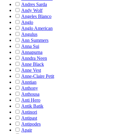
Andres Sarda
Andy Wolf
Angeles Blanco
Anglo
Anglo American
Angulus
Ann Summers
Anna Sui
Annapurna
Anndra Neen
Anne Black
Anne Vest
Anne-Claire Petit
Anntian
Anthony
Anthousa
Anti Hero
Antik Batik
Antinori
Antipast
Antipodes
Apair