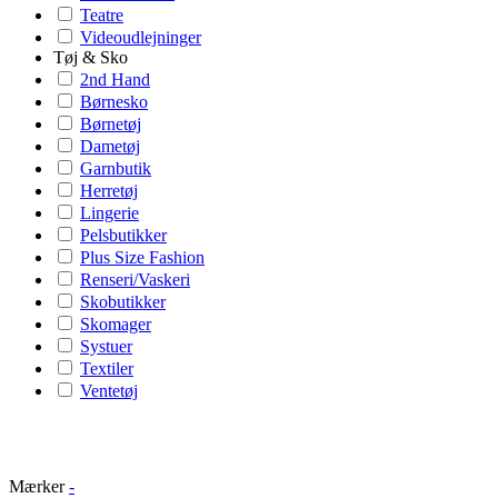
Teatre
Videoudlejninger
Tøj & Sko
2nd Hand
Børnesko
Børnetøj
Dametøj
Garnbutik
Herretøj
Lingerie
Pelsbutikker
Plus Size Fashion
Renseri/Vaskeri
Skobutikker
Skomager
Systuer
Textiler
Ventetøj
Mærker
-