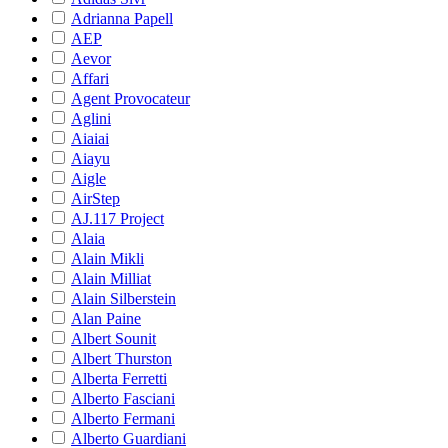
Adrianna Papell
AEP
Aevor
Affari
Agent Provocateur
Aglini
Aiaiai
Aiayu
Aigle
AirStep
AJ.117 Project
Alaia
Alain Mikli
Alain Milliat
Alain Silberstein
Alan Paine
Albert Sounit
Albert Thurston
Alberta Ferretti
Alberto Fasciani
Alberto Fermani
Alberto Guardiani