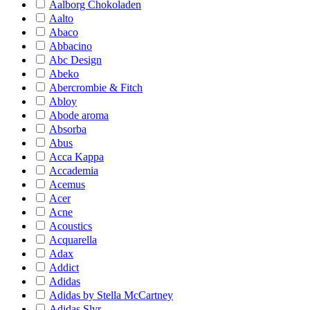
Aalborg Chokoladen
Aalto
Abaco
Abbacino
Abc Design
Abeko
Abercrombie & Fitch
Abloy
Abode aroma
Absorba
Abus
Acca Kappa
Accademia
Acemus
Acer
Acne
Acoustics
Acquarella
Adax
Addict
Adidas
Adidas by Stella McCartney
Adidas Slvr