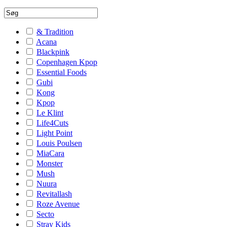
& Tradition
Acana
Blackpink
Copenhagen Kpop
Essential Foods
Gubi
Kong
Kpop
Le Klint
Life4Cuts
Light Point
Louis Poulsen
MiaCara
Monster
Mush
Nuura
Revitallash
Roze Avenue
Secto
Stray Kids