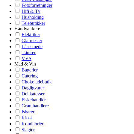
Fotoforretninger
Hifi & Tv
Husholding
Telebutikker
Håndværkere
Elektriker
Glarmester
Låsesmede
Tømrer
VVS
Mad & Vin
Bagerier
Catering
Chokoladebutik
Dagligvarer
Delikatesser
Fiskehandler
Grønthandlere
Isbarer
Kiosk
Konditorier
Slagter