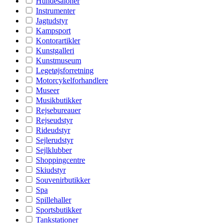
Hundesaloner
Instrumenter
Jagtudstyr
Kampsport
Kontorartikler
Kunstgalleri
Kunstmuseum
Legetøjsforretning
Motorcykelforhandlere
Museer
Musikbutikker
Rejsebureauer
Rejseudstyr
Rideudstyr
Sejlerudstyr
Sejlklubber
Shoppingcentre
Skiudstyr
Souvenirbutikker
Spa
Spillehaller
Sportsbutikker
Tankstationer