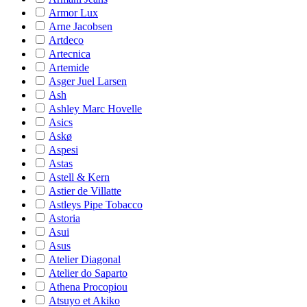
Armor Lux
Arne Jacobsen
Artdeco
Artecnica
Artemide
Asger Juel Larsen
Ash
Ashley Marc Hovelle
Asics
Askø
Aspesi
Astas
Astell & Kern
Astier de Villatte
Astleys Pipe Tobacco
Astoria
Asui
Asus
Atelier Diagonal
Atelier do Saparto
Athena Procopiou
Atsuyo et Akiko