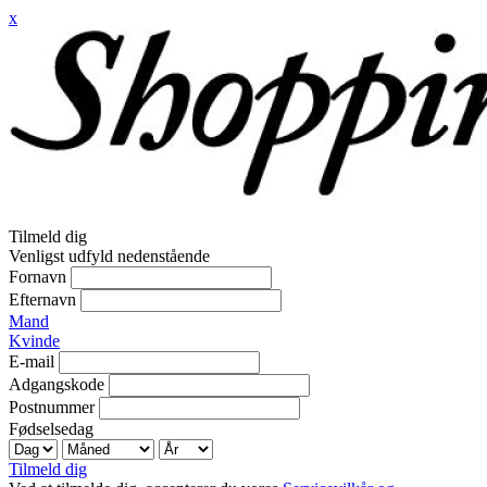
x
Tilmeld dig
Venligst udfyld nedenstående
Fornavn
Efternavn
Mand
Kvinde
E-mail
Adgangskode
Postnummer
Fødselsedag
Tilmeld dig