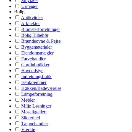
Smykker
Urmager
Bolig
Antikviteter
Arkitekter
Blomsterforretninger
Bolig Tilbehør
Brændeovne & Pejse
Byggematerialer
Ejendomsmægler
Farvehandler
Gardinbutikker
Haveudstyr
Indretningsbutik
Isenkræmmer
Køkken/Badeværelse
Lampeforretning
Møbler
Miljø Løsninger
Mosaikgalleri
Sikkerhed
Tæppehandler
Værktøj