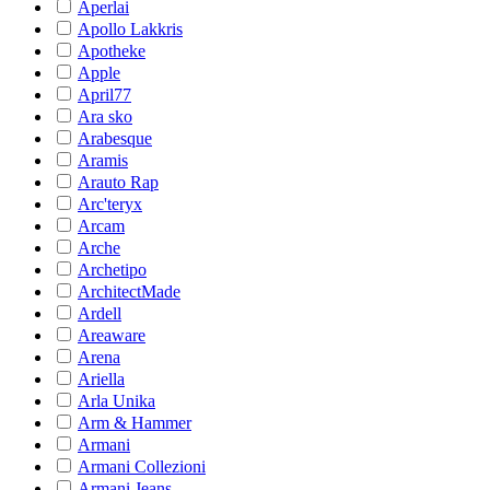
Aperlai
Apollo Lakkris
Apotheke
Apple
April77
Ara sko
Arabesque
Aramis
Arauto Rap
Arc'teryx
Arcam
Arche
Archetipo
ArchitectMade
Ardell
Areaware
Arena
Ariella
Arla Unika
Arm & Hammer
Armani
Armani Collezioni
Armani Jeans