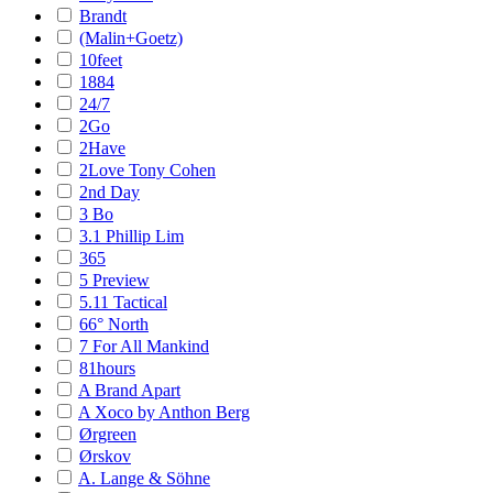
Brandt
(Malin+Goetz)
10feet
1884
24/7
2Go
2Have
2Love Tony Cohen
2nd Day
3 Bo
3.1 Phillip Lim
365
5 Preview
5.11 Tactical
66° North
7 For All Mankind
81hours
A Brand Apart
A Xoco by Anthon Berg
Ørgreen
Ørskov
A. Lange & Söhne