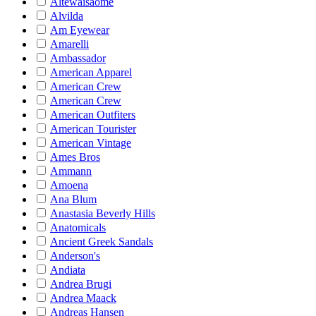
Altewaisaome
Alvilda
Am Eyewear
Amarelli
Ambassador
American Apparel
American Crew
American Crew
American Outfiters
American Tourister
American Vintage
Ames Bros
Ammann
Amoena
Ana Blum
Anastasia Beverly Hills
Anatomicals
Ancient Greek Sandals
Anderson's
Andiata
Andrea Brugi
Andrea Maack
Andreas Hansen