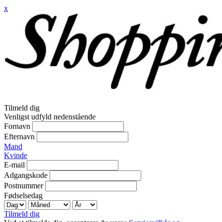
x
Tilmeld dig
Venligst udfyld nedenstående
Fornavn
Efternavn
Mand
Kvinde
E-mail
Adgangskode
Postnummer
Fødselsedag
Tilmeld dig