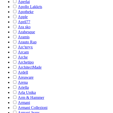
Aperlai
Apollo Lakkris
Apotheke
Apple
April77
Ara sko
Arabesque
Aramis
Arauto Rap
Arc'teryx
Arcam
Arche
Archetipo
ArchitectMade
Ardell
Areaware
Arena
Ariella
Arla Unika
Arm & Hammer
Armani
Armani Collezioni
Armani Jeans