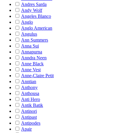
Andres Sarda
Andy Wolf
Angeles Blanco
Anglo
Anglo American
Angulus
Ann Summers
Anna Sui
Annapurna
Anndra Neen
Anne Black
Anne Vest
Anne-Claire Petit
Anntian
Anthony
Anthousa
Anti Hero
Antik Batik
Antinori
Antipast
Antipodes
Apair