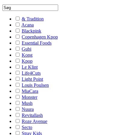
& Tradition
Acana
Blackpink
Copenhagen Kpop
Essential Foods
Gubi
Kong
Kpop
Le Klint
Life4Cuts
Light Point
Louis Poulsen
MiaCara
Monster
Mush
Nuura
Revitallash
Roze Avenue
Secto
Stray Kids