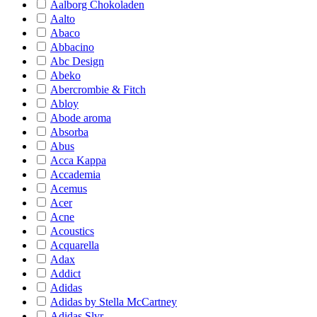
Aalborg Chokoladen
Aalto
Abaco
Abbacino
Abc Design
Abeko
Abercrombie & Fitch
Abloy
Abode aroma
Absorba
Abus
Acca Kappa
Accademia
Acemus
Acer
Acne
Acoustics
Acquarella
Adax
Addict
Adidas
Adidas by Stella McCartney
Adidas Slvr