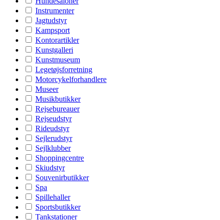
Hundesaloner
Instrumenter
Jagtudstyr
Kampsport
Kontorartikler
Kunstgalleri
Kunstmuseum
Legetøjsforretning
Motorcykelforhandlere
Museer
Musikbutikker
Rejsebureauer
Rejseudstyr
Rideudstyr
Sejlerudstyr
Sejlklubber
Shoppingcentre
Skiudstyr
Souvenirbutikker
Spa
Spillehaller
Sportsbutikker
Tankstationer