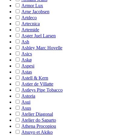
Armor Lux
Arne Jacobsen
Artdeco
Artecnica
Artemide
Asger Juel Larsen
Ash
Ashley Marc Hovelle
Asics
Askø
Aspesi
Astas
Astell & Kern
Astier de Villatte
Astleys Pipe Tobacco
Astoria
Asui
Asus
Atelier Diagonal
Atelier do Saparto
Athena Procopiou
Atsuyo et Akiko