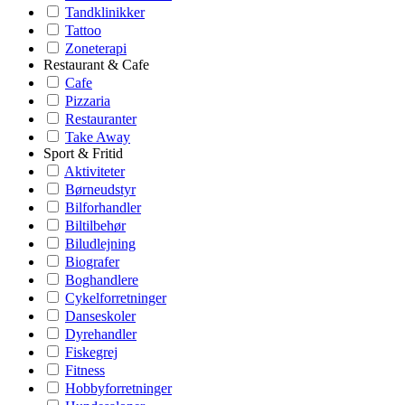
Tandklinikker
Tattoo
Zoneterapi
Restaurant & Cafe
Cafe
Pizzaria
Restauranter
Take Away
Sport & Fritid
Aktiviteter
Børneudstyr
Bilforhandler
Biltilbehør
Biludlejning
Biografer
Boghandlere
Cykelforretninger
Danseskoler
Dyrehandler
Fiskegrej
Fitness
Hobbyforretninger