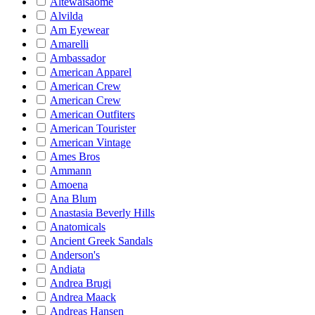
Altewaisaome
Alvilda
Am Eyewear
Amarelli
Ambassador
American Apparel
American Crew
American Crew
American Outfiters
American Tourister
American Vintage
Ames Bros
Ammann
Amoena
Ana Blum
Anastasia Beverly Hills
Anatomicals
Ancient Greek Sandals
Anderson's
Andiata
Andrea Brugi
Andrea Maack
Andreas Hansen