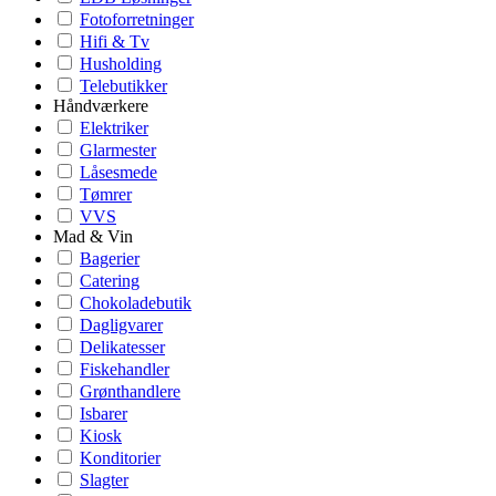
Fotoforretninger
Hifi & Tv
Husholding
Telebutikker
Håndværkere
Elektriker
Glarmester
Låsesmede
Tømrer
VVS
Mad & Vin
Bagerier
Catering
Chokoladebutik
Dagligvarer
Delikatesser
Fiskehandler
Grønthandlere
Isbarer
Kiosk
Konditorier
Slagter