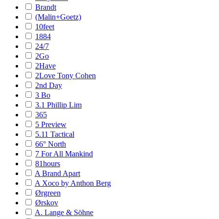
Brandt
(Malin+Goetz)
10feet
1884
24/7
2Go
2Have
2Love Tony Cohen
2nd Day
3 Bo
3.1 Phillip Lim
365
5 Preview
5.11 Tactical
66° North
7 For All Mankind
81hours
A Brand Apart
A Xoco by Anthon Berg
Ørgreen
Ørskov
A. Lange & Söhne