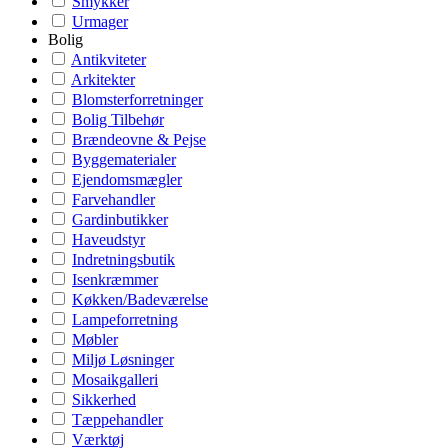
Smykker
Urmager
Bolig
Antikviteter
Arkitekter
Blomsterforretninger
Bolig Tilbehør
Brændeovne & Pejse
Byggematerialer
Ejendomsmægler
Farvehandler
Gardinbutikker
Haveudstyr
Indretningsbutik
Isenkræmmer
Køkken/Badeværelse
Lampeforretning
Møbler
Miljø Løsninger
Mosaikgalleri
Sikkerhed
Tæppehandler
Værktøj