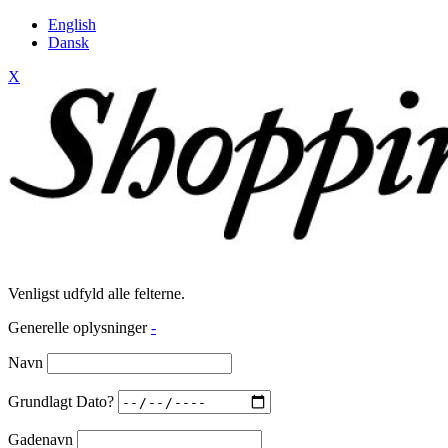
English
Dansk
X
Venligst udfyld alle felterne.
Generelle oplysninger
-
Navn
Grundlagt Dato?
Gadenavn