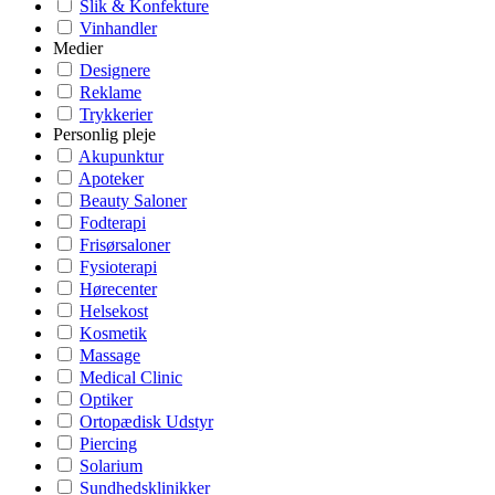
Slik & Konfekture
Vinhandler
Medier
Designere
Reklame
Trykkerier
Personlig pleje
Akupunktur
Apoteker
Beauty Saloner
Fodterapi
Frisørsaloner
Fysioterapi
Hørecenter
Helsekost
Kosmetik
Massage
Medical Clinic
Optiker
Ortopædisk Udstyr
Piercing
Solarium
Sundhedsklinikker