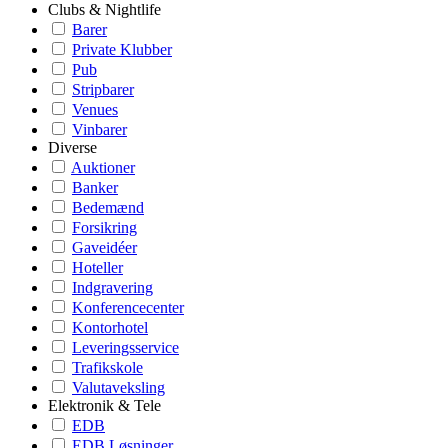
Clubs & Nightlife
Barer
Private Klubber
Pub
Stripbarer
Venues
Vinbarer
Diverse
Auktioner
Banker
Bedemænd
Forsikring
Gaveidéer
Hoteller
Indgravering
Konferencecenter
Kontorhotel
Leveringsservice
Trafikskole
Valutaveksling
Elektronik & Tele
EDB
EDB Løsninger