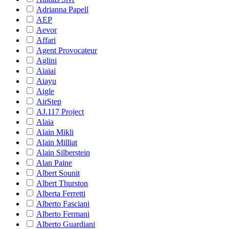
Adrianna Papell
AEP
Aevor
Affari
Agent Provocateur
Aglini
Aiaiai
Aiayu
Aigle
AirStep
AJ.117 Project
Alaia
Alain Mikli
Alain Milliat
Alain Silberstein
Alan Paine
Albert Sounit
Albert Thurston
Alberta Ferretti
Alberto Fasciani
Alberto Fermani
Alberto Guardiani