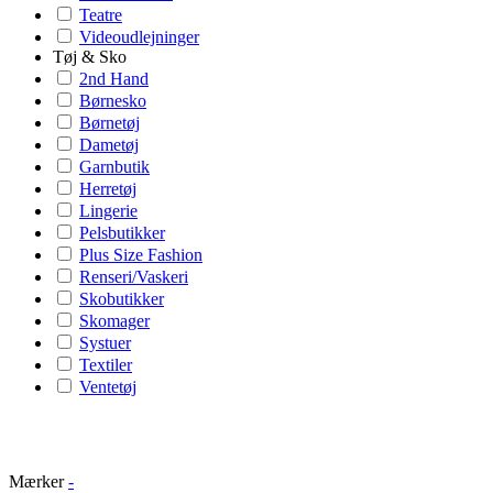
Teatre
Videoudlejninger
Tøj & Sko
2nd Hand
Børnesko
Børnetøj
Dametøj
Garnbutik
Herretøj
Lingerie
Pelsbutikker
Plus Size Fashion
Renseri/Vaskeri
Skobutikker
Skomager
Systuer
Textiler
Ventetøj
Mærker
-