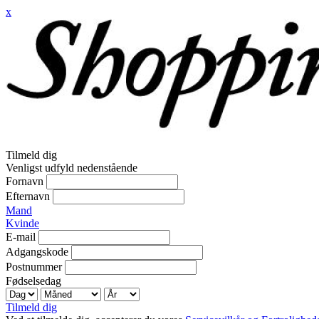
x
Tilmeld dig
Venligst udfyld nedenstående
Fornavn
Efternavn
Mand
Kvinde
E-mail
Adgangskode
Postnummer
Fødselsedag
Tilmeld dig