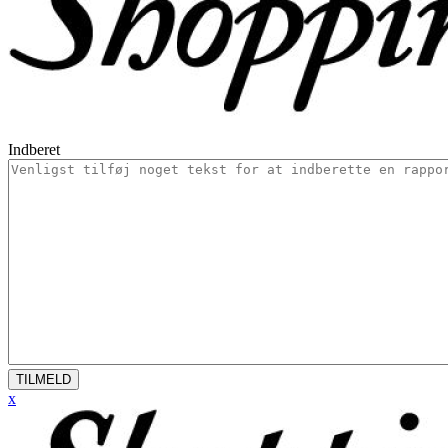
Indberet
TILMELD
x