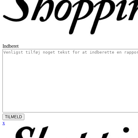
Indberet
TILMELD
x