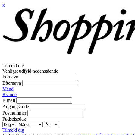
x
Tilmeld dig
Venligst udfyld nedenstående
Fornavn
Efternavn
Mand
Kvinde
E-mail
Adgangskode
Postnummer
Fødselsedag
Tilmeld dig