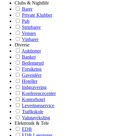
Clubs & Nightlife
Barer
Private Klubber
Pub
Stripbarer
Venues
Vinbarer
Diverse
Auktioner
Banker
Bedemænd
Forsikring
Gaveidéer
Hoteller
Indgravering
Konferencecenter
Kontorhotel
Leveringsservice
Trafikskole
Valutaveksling
Elektronik & Tele
EDB
EDB Løsninger