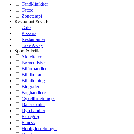
Tandklinikker
Tattoo
Zoneterapi
Restaurant & Cafe
Cafe
Pizzaria
Restauranter
Take Away
Sport & Fritid
Aktiviteter
Børneudstyr
Bilforhandler
Biltilbehør
Biludlejning
Biografer
Boghandlere
Cykelforretninger
Danseskoler
Dyrehandler
Fiskegrej
Fitness
Hobbyforretninger