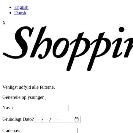
English
Dansk
X
Venligst udfyld alle felterne.
Generelle oplysninger
-
Navn
Grundlagt Dato?
Gadenavn