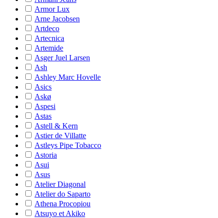
Armor Lux
Arne Jacobsen
Artdeco
Artecnica
Artemide
Asger Juel Larsen
Ash
Ashley Marc Hovelle
Asics
Askø
Aspesi
Astas
Astell & Kern
Astier de Villatte
Astleys Pipe Tobacco
Astoria
Asui
Asus
Atelier Diagonal
Atelier do Saparto
Athena Procopiou
Atsuyo et Akiko