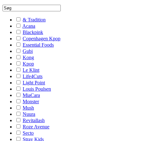
& Tradition
Acana
Blackpink
Copenhagen Kpop
Essential Foods
Gubi
Kong
Kpop
Le Klint
Life4Cuts
Light Point
Louis Poulsen
MiaCara
Monster
Mush
Nuura
Revitallash
Roze Avenue
Secto
Stray Kids