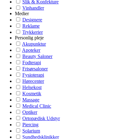
Slik & Konfekture
Vinhandler
Medier
Designere
Reklame
Trykkerier
Personlig pleje
Akupunktur
Apoteker
Beauty Saloner
Fodterapi
Frisørsaloner
Fysioterapi
Hørecenter
Helsekost
Kosmetik
Massage
Medical Clinic
Optiker
Ortopædisk Udstyr
Piercing
Solarium
Sundhedsklinikker