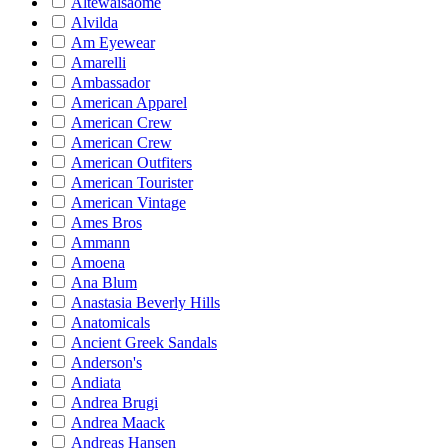
Altewaisaome
Alvilda
Am Eyewear
Amarelli
Ambassador
American Apparel
American Crew
American Crew
American Outfiters
American Tourister
American Vintage
Ames Bros
Ammann
Amoena
Ana Blum
Anastasia Beverly Hills
Anatomicals
Ancient Greek Sandals
Anderson's
Andiata
Andrea Brugi
Andrea Maack
Andreas Hansen