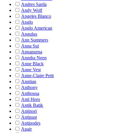
Andres Sarda
Andy Wolf
Angeles Blanco
Anglo
Anglo American
Angulus
Ann Summers
Anna Sui
Annapurna
Anndra Neen
Anne Black
Anne Vest
Anne-Claire Petit
Anntian
Anthony
Anthousa
Anti Hero
Antik Batik
Antinori
Antipast
Antipodes
Apair