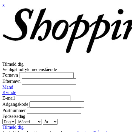
x
Tilmeld dig
Venligst udfyld nedenstående
Fornavn
Efternavn
Mand
Kvinde
E-mail
Adgangskode
Postnummer
Fødselsedag
Tilmeld dig