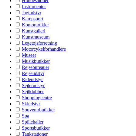
Hundesaloner
Instrumenter
Jagtudstyr
Kampsport
Kontorartikler
Kunstgalleri
Kunstmuseum
Legetøjsforretning
Motorcykelforhandlere
Museer
Musikbutikker
Rejsebureauer
Rejseudstyr
Rideudstyr
Sejlerudstyr
Sejlklubber
Shoppingcentre
Skiudstyr
Souvenirbutikker
Spa
Spillehaller
Sportsbutikker
Tankstationer