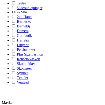
Teatre
Videoudlejninger
Tøj & Sko
2nd Hand
Børnesko
Børnetøj
Dametøj
Garnbutik
Herretøj
Lingerie
Pelsbutikker
Plus Size Fashion
Renseri/Vaskeri
Skobutikker
Skomager
Systuer
Textiler
Ventetøj
Mærker
-