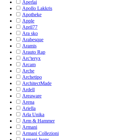
Aperlai
Apollo Lakkris
Apotheke
Apple
April77
Ara sko
Arabesque
Aramis
Arauto Rap
Arc'teryx
Arcam
Arche
Archetipo
ArchitectMade
Ardell
Areaware
Arena
Ariella
Arla Unika
Arm & Hammer
Armani
Armani Collezioni
Armani Jeans