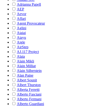
Adrianna Papell
AEP
Aevor
Affari
Agent Provocateur
Aglini
Aiaiai
Aiayu
Aigle
AirStep
AJ.117 Project
Alaia
Alain Mikli
Alain Milliat
Alain Silberstein
Alan Paine
Albert Sounit
Albert Thurston
Alberta Ferretti
Alberto Fasciani
Alberto Fermani
Alberto Guardiani