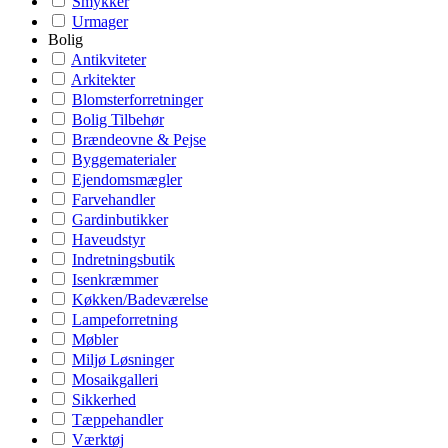
Smykker
Urmager
Bolig
Antikviteter
Arkitekter
Blomsterforretninger
Bolig Tilbehør
Brændeovne & Pejse
Byggematerialer
Ejendomsmægler
Farvehandler
Gardinbutikker
Haveudstyr
Indretningsbutik
Isenkræmmer
Køkken/Badeværelse
Lampeforretning
Møbler
Miljø Løsninger
Mosaikgalleri
Sikkerhed
Tæppehandler
Værktøj