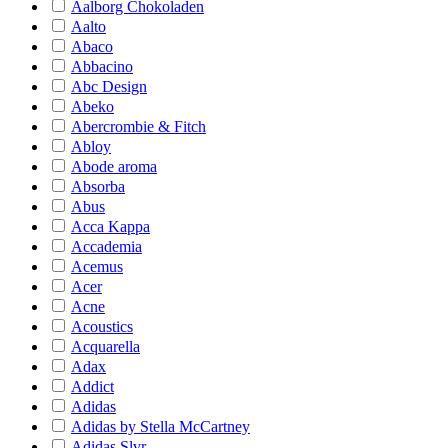
Aalborg Chokoladen
Aalto
Abaco
Abbacino
Abc Design
Abeko
Abercrombie & Fitch
Abloy
Abode aroma
Absorba
Abus
Acca Kappa
Accademia
Acemus
Acer
Acne
Acoustics
Acquarella
Adax
Addict
Adidas
Adidas by Stella McCartney
Adidas Slvr