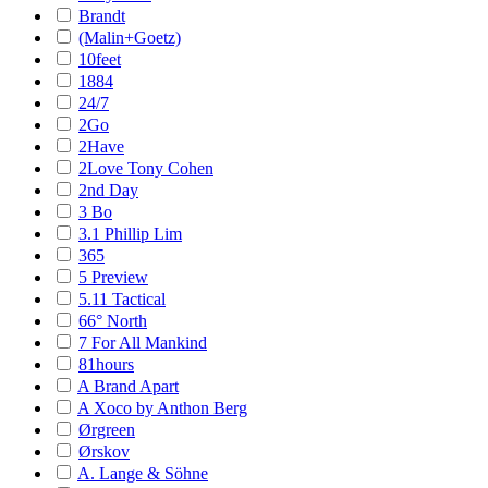
Brandt
(Malin+Goetz)
10feet
1884
24/7
2Go
2Have
2Love Tony Cohen
2nd Day
3 Bo
3.1 Phillip Lim
365
5 Preview
5.11 Tactical
66° North
7 For All Mankind
81hours
A Brand Apart
A Xoco by Anthon Berg
Ørgreen
Ørskov
A. Lange & Söhne