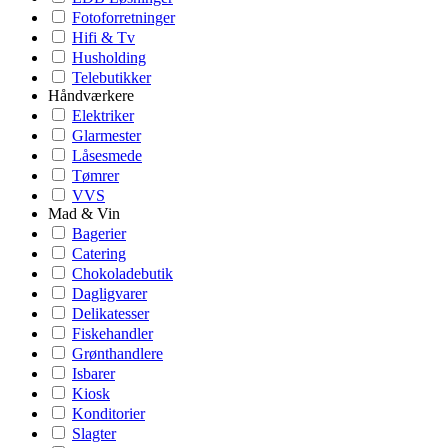
Fotoforretninger
Hifi & Tv
Husholding
Telebutikker
Håndværkere
Elektriker
Glarmester
Låsesmede
Tømrer
VVS
Mad & Vin
Bagerier
Catering
Chokoladebutik
Dagligvarer
Delikatesser
Fiskehandler
Grønthandlere
Isbarer
Kiosk
Konditorier
Slagter