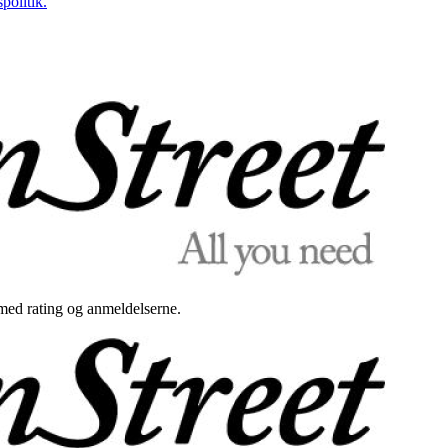
politik.
med rating og anmeldelserne.