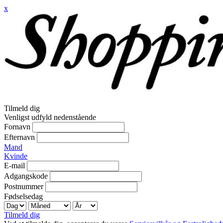
x
Tilmeld dig
Venligst udfyld nedenstående
Fornavn
Efternavn
Mand
Kvinde
E-mail
Adgangskode
Postnummer
Fødselsedag
Tilmeld dig