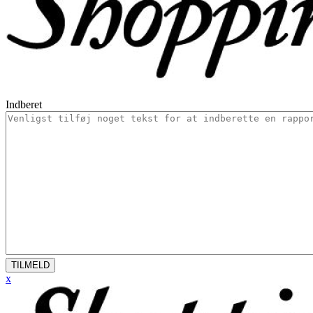
Indberet
TILMELD
x