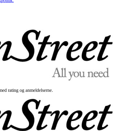
politik.
med rating og anmeldelserne.