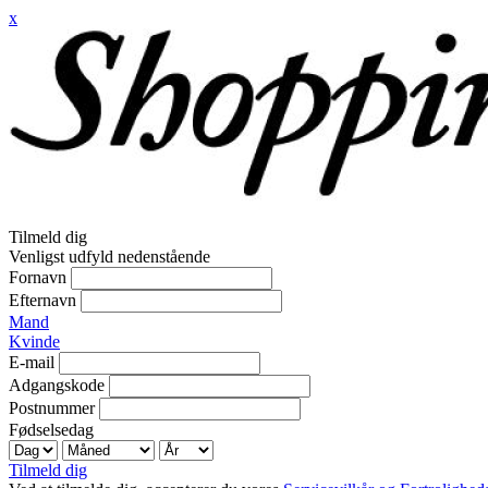
x
Tilmeld dig
Venligst udfyld nedenstående
Fornavn
Efternavn
Mand
Kvinde
E-mail
Adgangskode
Postnummer
Fødselsedag
Tilmeld dig