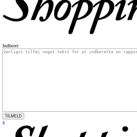
Indberet
TILMELD
x