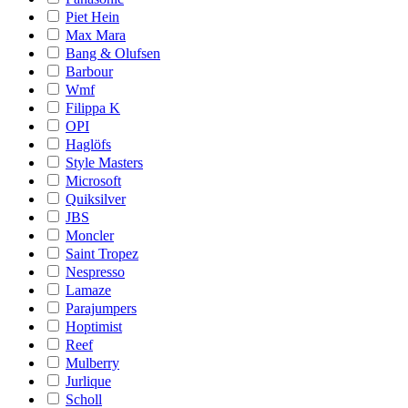
Piet Hein
Max Mara
Bang & Olufsen
Barbour
Wmf
Filippa K
OPI
Haglöfs
Style Masters
Microsoft
Quiksilver
JBS
Moncler
Saint Tropez
Nespresso
Lamaze
Parajumpers
Hoptimist
Reef
Mulberry
Jurlique
Scholl