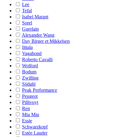
Lee
Tefal
Isabel Marant
Sorel
Guerlain
Alexander Wang
Day Birger et Mikkelsen
Iittala
Vagabond
Roberto Cavalli
Wolford
Bodum
Zwilling
Södahl
Peak Performance
Peugeot
Pillivuyt
Ren
Miu Miu
Essie
Schwarzkopf
Estée Lauder