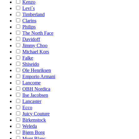
Kenzo
Levi´s
Timberland
Clarins
Philips
The North Face
Davidoff
Jimmy Choo
Michael Kors
Falke
Shiseido
Ole Henriksen
Emporio Armani
Lancome
OBH Nordica
Ilse Jacobsen
Lancaster
Ecco
Juicy Couture
Birkenstock
Weleda
Bjørn Borg
Mont Blanc