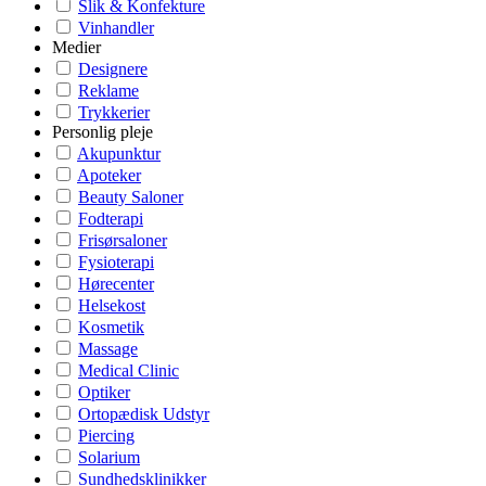
Slik & Konfekture
Vinhandler
Medier
Designere
Reklame
Trykkerier
Personlig pleje
Akupunktur
Apoteker
Beauty Saloner
Fodterapi
Frisørsaloner
Fysioterapi
Hørecenter
Helsekost
Kosmetik
Massage
Medical Clinic
Optiker
Ortopædisk Udstyr
Piercing
Solarium
Sundhedsklinikker