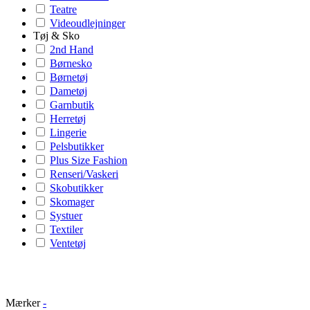
Teatre
Videoudlejninger
Tøj & Sko
2nd Hand
Børnesko
Børnetøj
Dametøj
Garnbutik
Herretøj
Lingerie
Pelsbutikker
Plus Size Fashion
Renseri/Vaskeri
Skobutikker
Skomager
Systuer
Textiler
Ventetøj
Mærker
-