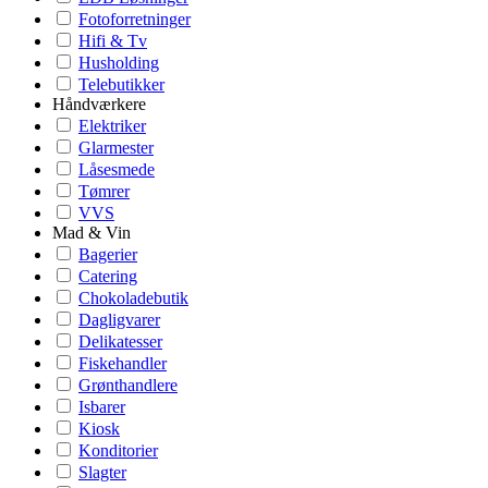
Fotoforretninger
Hifi & Tv
Husholding
Telebutikker
Håndværkere
Elektriker
Glarmester
Låsesmede
Tømrer
VVS
Mad & Vin
Bagerier
Catering
Chokoladebutik
Dagligvarer
Delikatesser
Fiskehandler
Grønthandlere
Isbarer
Kiosk
Konditorier
Slagter