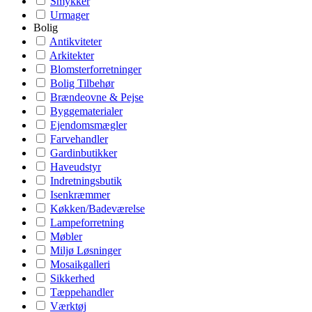
Smykker
Urmager
Bolig
Antikviteter
Arkitekter
Blomsterforretninger
Bolig Tilbehør
Brændeovne & Pejse
Byggematerialer
Ejendomsmægler
Farvehandler
Gardinbutikker
Haveudstyr
Indretningsbutik
Isenkræmmer
Køkken/Badeværelse
Lampeforretning
Møbler
Miljø Løsninger
Mosaikgalleri
Sikkerhed
Tæppehandler
Værktøj