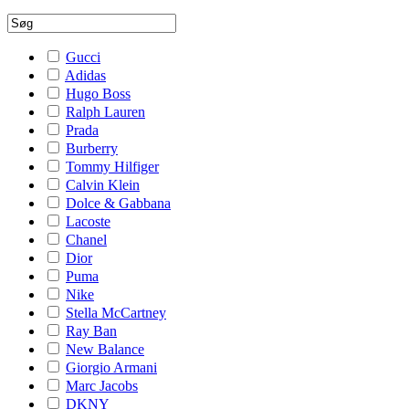
Gucci
Adidas
Hugo Boss
Ralph Lauren
Prada
Burberry
Tommy Hilfiger
Calvin Klein
Dolce & Gabbana
Lacoste
Chanel
Dior
Puma
Nike
Stella McCartney
Ray Ban
New Balance
Giorgio Armani
Marc Jacobs
DKNY