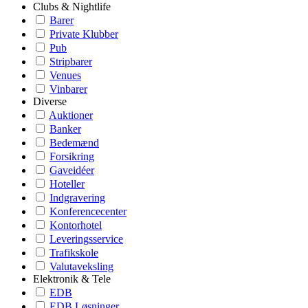
Clubs & Nightlife
Barer
Private Klubber
Pub
Stripbarer
Venues
Vinbarer
Diverse
Auktioner
Banker
Bedemænd
Forsikring
Gaveidéer
Hoteller
Indgravering
Konferencecenter
Kontorhotel
Leveringsservice
Trafikskole
Valutaveksling
Elektronik & Tele
EDB
EDB Løsninger