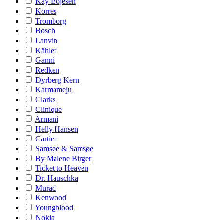
Kay Bojesen
Korres
Tromborg
Bosch
Lanvin
Kähler
Ganni
Redken
Dyrberg Kern
Karmameju
Clarks
Clinique
Armani
Helly Hansen
Cartier
Samsøe & Samsøe
By Malene Birger
Ticket to Heaven
Dr. Hauschka
Murad
Kenwood
Youngblood
Nokia