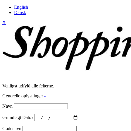
English
Dansk
X
Venligst udfyld alle felterne.
Generelle oplysninger
-
Navn
Grundlagt Dato?
Gadenavn