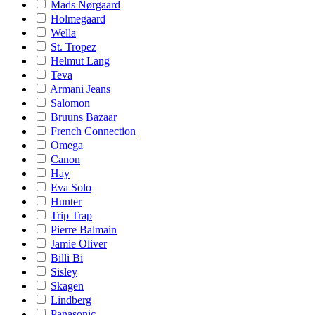
Mads Nørgaard
Holmegaard
Wella
St. Tropez
Helmut Lang
Teva
Armani Jeans
Salomon
Bruuns Bazaar
French Connection
Omega
Canon
Hay
Eva Solo
Hunter
Trip Trap
Pierre Balmain
Jamie Oliver
Billi Bi
Sisley
Skagen
Lindberg
Panasonic