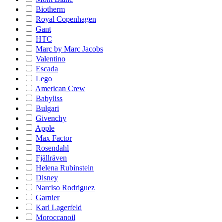
Biotherm
Royal Copenhagen
Gant
HTC
Marc by Marc Jacobs
Valentino
Escada
Lego
American Crew
Babyliss
Bulgari
Givenchy
Apple
Max Factor
Rosendahl
Fjällräven
Helena Rubinstein
Disney
Narciso Rodriguez
Garnier
Karl Lagerfeld
Moroccanoil