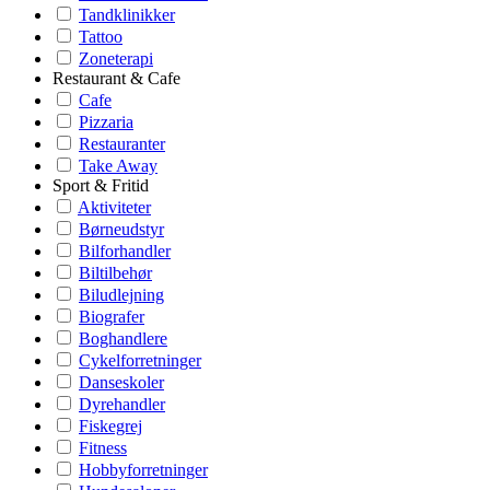
Tandklinikker
Tattoo
Zoneterapi
Restaurant & Cafe
Cafe
Pizzaria
Restauranter
Take Away
Sport & Fritid
Aktiviteter
Børneudstyr
Bilforhandler
Biltilbehør
Biludlejning
Biografer
Boghandlere
Cykelforretninger
Danseskoler
Dyrehandler
Fiskegrej
Fitness
Hobbyforretninger