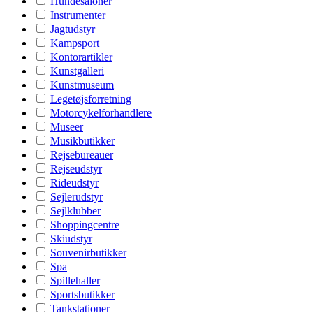
Hundesaloner
Instrumenter
Jagtudstyr
Kampsport
Kontorartikler
Kunstgalleri
Kunstmuseum
Legetøjsforretning
Motorcykelforhandlere
Museer
Musikbutikker
Rejsebureauer
Rejseudstyr
Rideudstyr
Sejlerudstyr
Sejlklubber
Shoppingcentre
Skiudstyr
Souvenirbutikker
Spa
Spillehaller
Sportsbutikker
Tankstationer