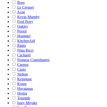
Boss
Le Creuset
Acne
Kevin Murphy
Fred Perry
Oakley
Persol
Hummel
KitchenAid
Rains
Nina Ricci
Cacharel
Nomess Copenhagen
Carrera
Casio
Stelton
Kerastase
Krups
Havaianas
Hestra
Triumph
Issey Miyake