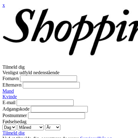
x
Tilmeld dig
Venligst udfyld nedenstående
Fornavn
Efternavn
Mand
Kvinde
E-mail
Adgangskode
Postnummer
Fødselsedag
Tilmeld dig