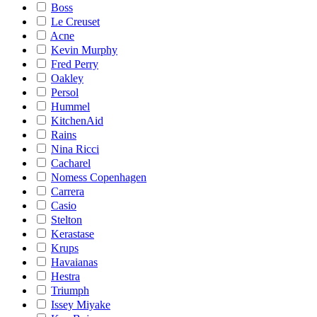
Boss
Le Creuset
Acne
Kevin Murphy
Fred Perry
Oakley
Persol
Hummel
KitchenAid
Rains
Nina Ricci
Cacharel
Nomess Copenhagen
Carrera
Casio
Stelton
Kerastase
Krups
Havaianas
Hestra
Triumph
Issey Miyake