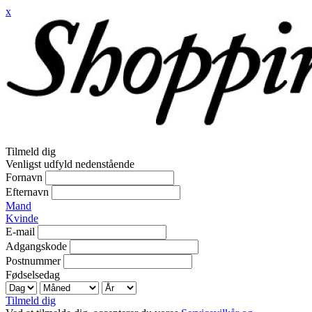
x
Tilmeld dig
Venligst udfyld nedenstående
Fornavn
Efternavn
Mand
Kvinde
E-mail
Adgangskode
Postnummer
Fødselsedag
Tilmeld dig