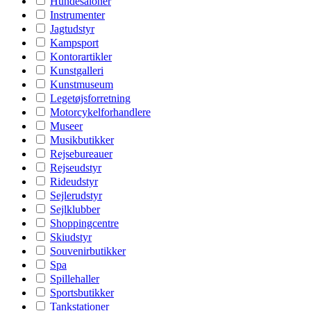
Hundesaloner
Instrumenter
Jagtudstyr
Kampsport
Kontorartikler
Kunstgalleri
Kunstmuseum
Legetøjsforretning
Motorcykelforhandlere
Museer
Musikbutikker
Rejsebureauer
Rejseudstyr
Rideudstyr
Sejlerudstyr
Sejlklubber
Shoppingcentre
Skiudstyr
Souvenirbutikker
Spa
Spillehaller
Sportsbutikker
Tankstationer