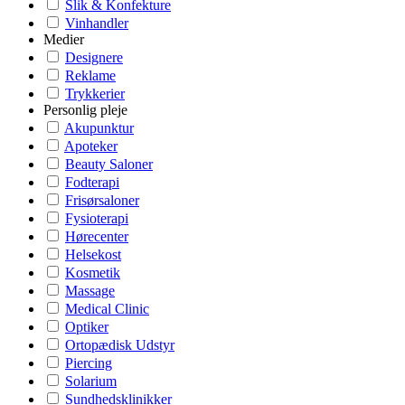
Slik & Konfekture
Vinhandler
Medier
Designere
Reklame
Trykkerier
Personlig pleje
Akupunktur
Apoteker
Beauty Saloner
Fodterapi
Frisørsaloner
Fysioterapi
Hørecenter
Helsekost
Kosmetik
Massage
Medical Clinic
Optiker
Ortopædisk Udstyr
Piercing
Solarium
Sundhedsklinikker