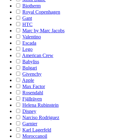
Biotherm
Royal Copenhagen
Gant
HTC
Marc by Marc Jacobs
Valentino
Escada
Lego
American Crew
Babyliss
Bulgari
Givenchy
Apple
Max Factor
Rosendahl
Fjällräven
Helena Rubinstein
Disney
Narciso Rodriguez
Garnier
Karl Lagerfeld
Moroccanoil