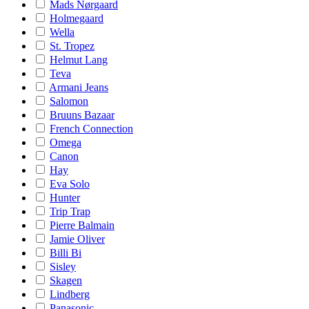
Mads Nørgaard
Holmegaard
Wella
St. Tropez
Helmut Lang
Teva
Armani Jeans
Salomon
Bruuns Bazaar
French Connection
Omega
Canon
Hay
Eva Solo
Hunter
Trip Trap
Pierre Balmain
Jamie Oliver
Billi Bi
Sisley
Skagen
Lindberg
Panasonic