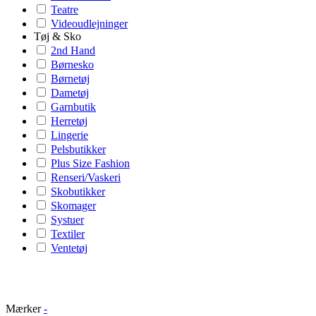
Teatre
Videoudlejninger
Tøj & Sko
2nd Hand
Børnesko
Børnetøj
Dametøj
Garnbutik
Herretøj
Lingerie
Pelsbutikker
Plus Size Fashion
Renseri/Vaskeri
Skobutikker
Skomager
Systuer
Textiler
Ventetøj
Mærker
-