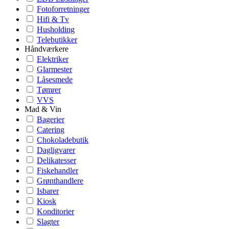
Fotoforretninger
Hifi & Tv
Husholding
Telebutikker
Håndværkere
Elektriker
Glarmester
Låsesmede
Tømrer
VVS
Mad & Vin
Bagerier
Catering
Chokoladebutik
Dagligvarer
Delikatesser
Fiskehandler
Grønthandlere
Isbarer
Kiosk
Konditorier
Slagter