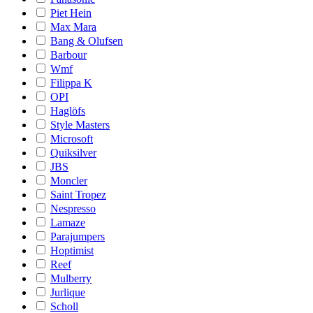
Piet Hein
Max Mara
Bang & Olufsen
Barbour
Wmf
Filippa K
OPI
Haglöfs
Style Masters
Microsoft
Quiksilver
JBS
Moncler
Saint Tropez
Nespresso
Lamaze
Parajumpers
Hoptimist
Reef
Mulberry
Jurlique
Scholl