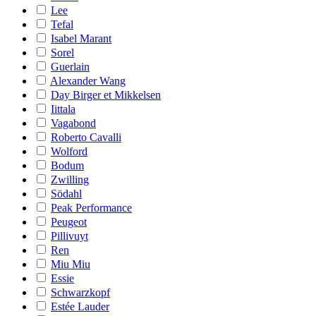
Lee
Tefal
Isabel Marant
Sorel
Guerlain
Alexander Wang
Day Birger et Mikkelsen
Iittala
Vagabond
Roberto Cavalli
Wolford
Bodum
Zwilling
Södahl
Peak Performance
Peugeot
Pillivuyt
Ren
Miu Miu
Essie
Schwarzkopf
Estée Lauder