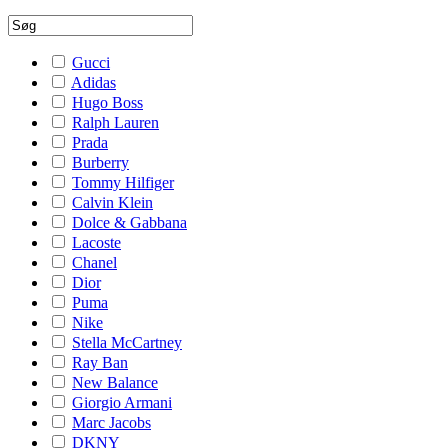
Gucci
Adidas
Hugo Boss
Ralph Lauren
Prada
Burberry
Tommy Hilfiger
Calvin Klein
Dolce & Gabbana
Lacoste
Chanel
Dior
Puma
Nike
Stella McCartney
Ray Ban
New Balance
Giorgio Armani
Marc Jacobs
DKNY