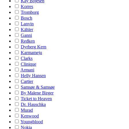
Kay Bojesen
Korres
Tromborg
Bosch
Lanvin
Kähler
Ganni
Redken
Dyrberg Kern
Karmameju
Clarks
Clinique
Armani
Helly Hansen
Cartier
Samsøe & Samsøe
By Malene Birger
Ticket to Heaven
Dr. Hauschka
Murad
Kenwood
Youngblood
Nokia