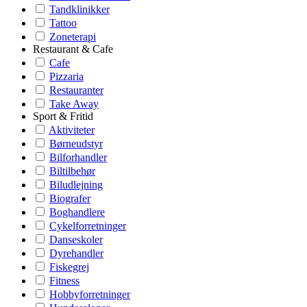
Tandklinikker
Tattoo
Zoneterapi
Restaurant & Cafe
Cafe
Pizzaria
Restauranter
Take Away
Sport & Fritid
Aktiviteter
Børneudstyr
Bilforhandler
Biltilbehør
Biludlejning
Biografer
Boghandlere
Cykelforretninger
Danseskoler
Dyrehandler
Fiskegrej
Fitness
Hobbyforretninger