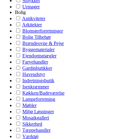
Smykker
Urmager
Bolig
Antikviteter
Arkitekter
Blomsterforretninger
Bolig Tilbehør
Brændeovne & Pejse
Byggematerialer
Ejendomsmægler
Farvehandler
Gardinbutikker
Haveudstyr
Indretningsbutik
Isenkræmmer
Køkken/Badeværelse
Lampeforretning
Møbler
Miljø Løsninger
Mosaikgalleri
Sikkerhed
Tæppehandler
Værktøj