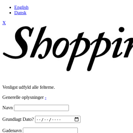
English
Dansk
X
Venligst udfyld alle felterne.
Generelle oplysninger
-
Navn
Grundlagt Dato?
Gadenavn