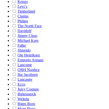
Kenzo
Levi´s
Timberland
Clarins
Philips
The North Face
Davidoff
Jimmy Choo
Michael Kors
Falke
Shiseido
Ole Henriksen
Emporio Armani
Lancome
OBH Nordica
Ilse Jacobsen
Lancaster
Ecco
Juicy Couture
Birkenstock
Weleda
Bjørn Borg
Mont Blanc