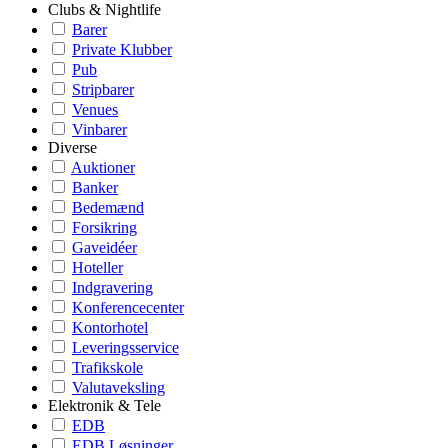
Clubs & Nightlife
Barer
Private Klubber
Pub
Stripbarer
Venues
Vinbarer
Diverse
Auktioner
Banker
Bedemænd
Forsikring
Gaveidéer
Hoteller
Indgravering
Konferencecenter
Kontorhotel
Leveringsservice
Trafikskole
Valutaveksling
Elektronik & Tele
EDB
EDB Løsninger