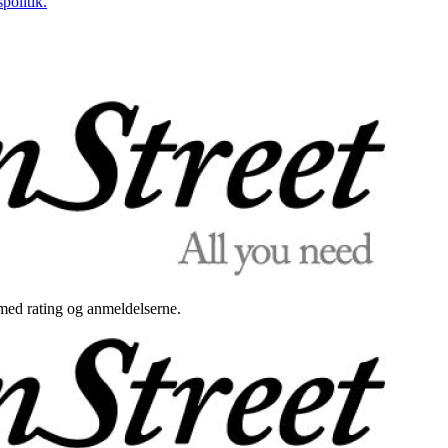
politik.
med rating og anmeldelserne.