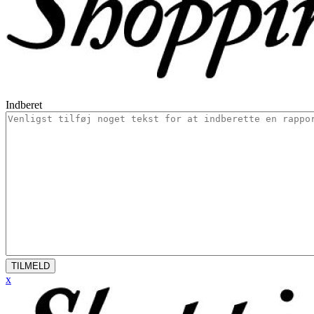
Indberet
TILMELD
x