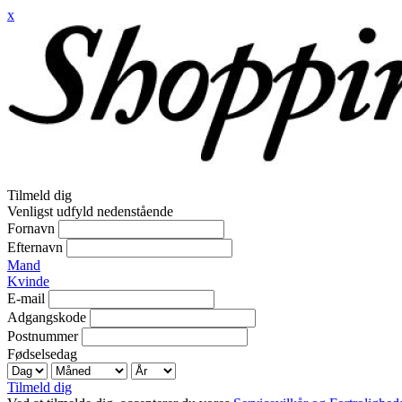
x
Tilmeld dig
Venligst udfyld nedenstående
Fornavn
Efternavn
Mand
Kvinde
E-mail
Adgangskode
Postnummer
Fødselsedag
Tilmeld dig