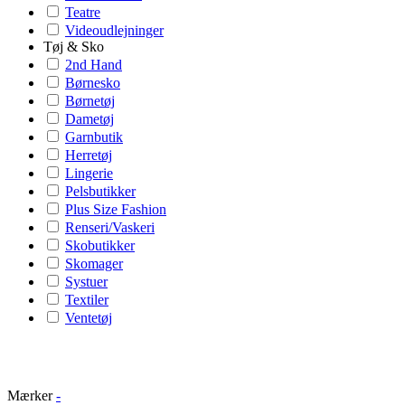
Teatre
Videoudlejninger
Tøj & Sko
2nd Hand
Børnesko
Børnetøj
Dametøj
Garnbutik
Herretøj
Lingerie
Pelsbutikker
Plus Size Fashion
Renseri/Vaskeri
Skobutikker
Skomager
Systuer
Textiler
Ventetøj
Mærker
-