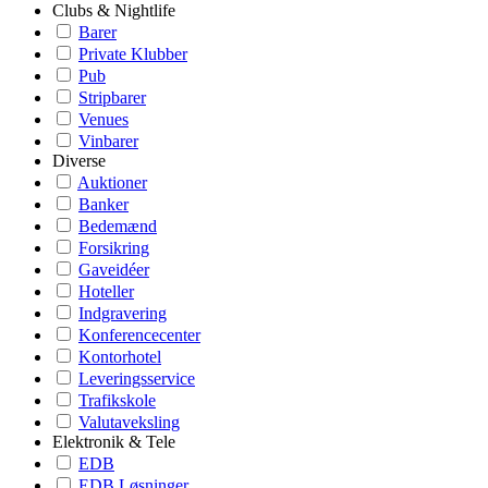
Clubs & Nightlife
Barer
Private Klubber
Pub
Stripbarer
Venues
Vinbarer
Diverse
Auktioner
Banker
Bedemænd
Forsikring
Gaveidéer
Hoteller
Indgravering
Konferencecenter
Kontorhotel
Leveringsservice
Trafikskole
Valutaveksling
Elektronik & Tele
EDB
EDB Løsninger