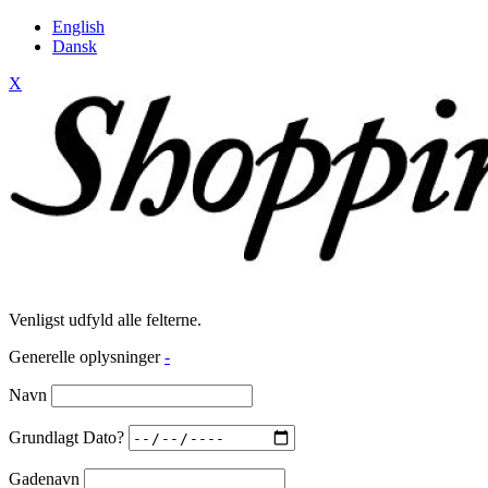
English
Dansk
X
Venligst udfyld alle felterne.
Generelle oplysninger
-
Navn
Grundlagt Dato?
Gadenavn