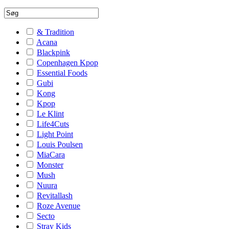
& Tradition
Acana
Blackpink
Copenhagen Kpop
Essential Foods
Gubi
Kong
Kpop
Le Klint
Life4Cuts
Light Point
Louis Poulsen
MiaCara
Monster
Mush
Nuura
Revitallash
Roze Avenue
Secto
Stray Kids