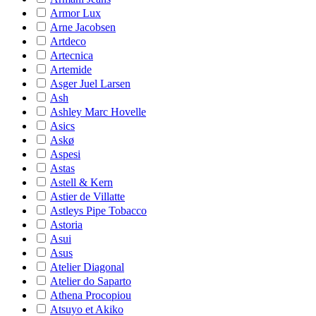
Armor Lux
Arne Jacobsen
Artdeco
Artecnica
Artemide
Asger Juel Larsen
Ash
Ashley Marc Hovelle
Asics
Askø
Aspesi
Astas
Astell & Kern
Astier de Villatte
Astleys Pipe Tobacco
Astoria
Asui
Asus
Atelier Diagonal
Atelier do Saparto
Athena Procopiou
Atsuyo et Akiko