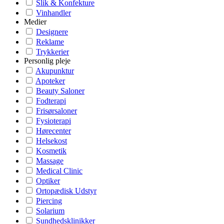
Slik & Konfekture
Vinhandler
Medier
Designere
Reklame
Trykkerier
Personlig pleje
Akupunktur
Apoteker
Beauty Saloner
Fodterapi
Frisørsaloner
Fysioterapi
Hørecenter
Helsekost
Kosmetik
Massage
Medical Clinic
Optiker
Ortopædisk Udstyr
Piercing
Solarium
Sundhedsklinikker