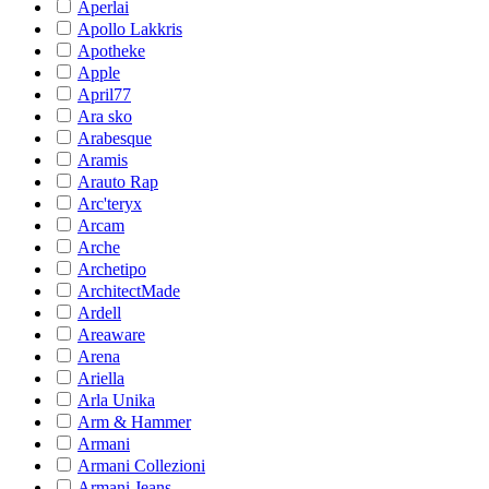
Aperlai
Apollo Lakkris
Apotheke
Apple
April77
Ara sko
Arabesque
Aramis
Arauto Rap
Arc'teryx
Arcam
Arche
Archetipo
ArchitectMade
Ardell
Areaware
Arena
Ariella
Arla Unika
Arm & Hammer
Armani
Armani Collezioni
Armani Jeans