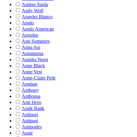
Andres Sarda
Andy Wolf
Angeles Blanco
Anglo
Anglo American
Angulus
Ann Summers
Anna Sui
Annapurna
Anndra Neen
Anne Black
Anne Vest
Anne-Claire Petit
Anntian
Anthony
Anthousa
Anti Hero
Antik Batik
Antinori
Antipast
Antipodes
Apair