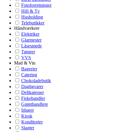
Fotoforretninger
Hifi & Tv
Husholding
Telebutikker
Håndværkere
Elektriker
Glarmester
Låsesmede
Tømrer
VVS
Mad & Vin
Bagerier
Catering
Chokoladebutik
Dagligvarer
Delikatesser
Fiskehandler
Grønthandlere
Isbarer
Kiosk
Konditorier
Slagter