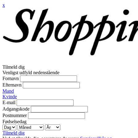
x
Tilmeld dig
Venligst udfyld nedenstående
Fornavn
Efternavn
Mand
Kvinde
E-mail
Adgangskode
Postnummer
Fødselsedag
Tilmeld dig