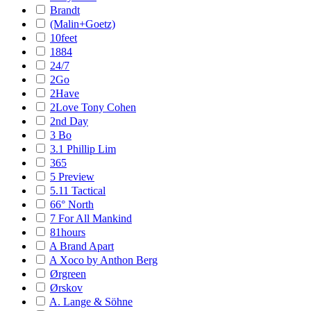
Brandt
(Malin+Goetz)
10feet
1884
24/7
2Go
2Have
2Love Tony Cohen
2nd Day
3 Bo
3.1 Phillip Lim
365
5 Preview
5.11 Tactical
66° North
7 For All Mankind
81hours
A Brand Apart
A Xoco by Anthon Berg
Ørgreen
Ørskov
A. Lange & Söhne