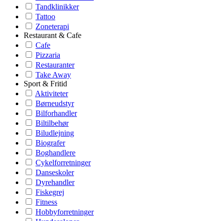
Tandklinikker
Tattoo
Zoneterapi
Restaurant & Cafe
Cafe
Pizzaria
Restauranter
Take Away
Sport & Fritid
Aktiviteter
Børneudstyr
Bilforhandler
Biltilbehør
Biludlejning
Biografer
Boghandlere
Cykelforretninger
Danseskoler
Dyrehandler
Fiskegrej
Fitness
Hobbyforretninger