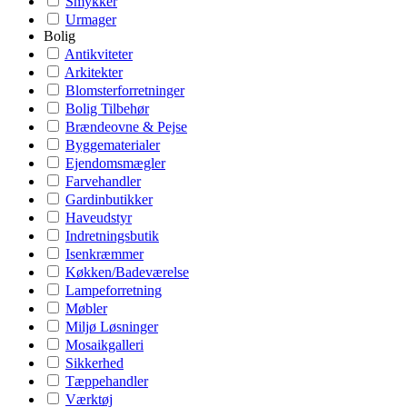
Smykker
Urmager
Bolig
Antikviteter
Arkitekter
Blomsterforretninger
Bolig Tilbehør
Brændeovne & Pejse
Byggematerialer
Ejendomsmægler
Farvehandler
Gardinbutikker
Haveudstyr
Indretningsbutik
Isenkræmmer
Køkken/Badeværelse
Lampeforretning
Møbler
Miljø Løsninger
Mosaikgalleri
Sikkerhed
Tæppehandler
Værktøj