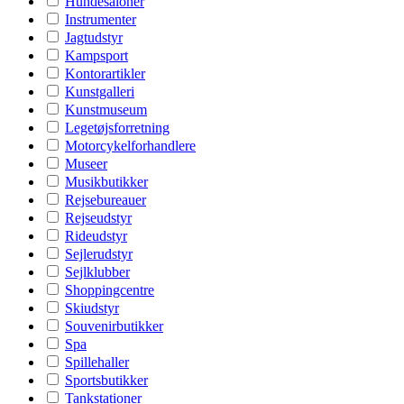
Hundesaloner
Instrumenter
Jagtudstyr
Kampsport
Kontorartikler
Kunstgalleri
Kunstmuseum
Legetøjsforretning
Motorcykelforhandlere
Museer
Musikbutikker
Rejsebureauer
Rejseudstyr
Rideudstyr
Sejlerudstyr
Sejlklubber
Shoppingcentre
Skiudstyr
Souvenirbutikker
Spa
Spillehaller
Sportsbutikker
Tankstationer