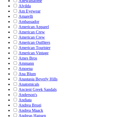
Altewaisaome
Alvilda
Am Eyewear
Amarelli
Ambassador
American Apparel
American Crew
American Crew
American Outfiters
American Tourister
American Vintage
Ames Bros
Ammann
Amoena
Ana Blum
Anastasia Beverly Hills
Anatomicals
Ancient Greek Sandals
Anderson's
Andiata
Andrea Brugi
Andrea Maack
Andreas Hansen