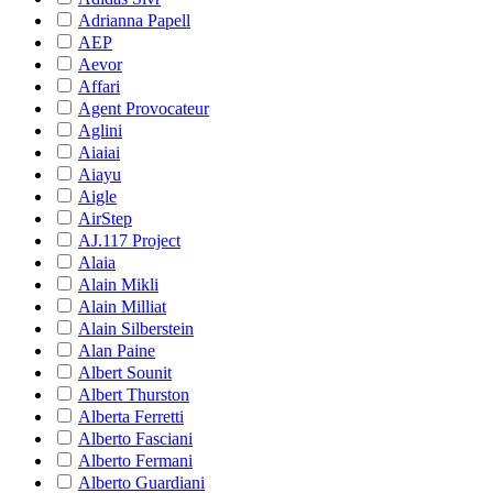
Adrianna Papell
AEP
Aevor
Affari
Agent Provocateur
Aglini
Aiaiai
Aiayu
Aigle
AirStep
AJ.117 Project
Alaia
Alain Mikli
Alain Milliat
Alain Silberstein
Alan Paine
Albert Sounit
Albert Thurston
Alberta Ferretti
Alberto Fasciani
Alberto Fermani
Alberto Guardiani