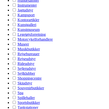
Hundesaloner
Instrumenter
Jagtudstyr
Kampsport
Kontorartikler
Kunstgalleri
Kunstmuseum
Legetøjsforretning
Motorcykelforhandlere
Museer
Musikbutikker
Rejsebureauer
Rejseudstyr
Rideudstyr
Sejlerudstyr
Sejlklubber
Shoppingcentre
Skiudstyr
Souvenirbutikker
Spa
Spillehaller
Sportsbutikker
Tankstationer