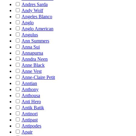
Andres Sarda
Andy Wolf
Angeles Blanco
Anglo
Anglo American
Angulus
Ann Summers
Anna Sui
Annapurna
Anndra Neen
Anne Black
Anne Vest
Anne-Claire Petit
Anntian
Anthony
Anthousa
Anti Hero
Antik Batik
Antinori
Antipast
Antipodes
Apair