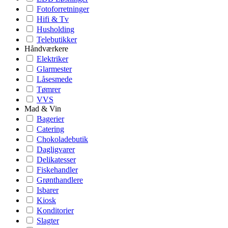
Fotoforretninger
Hifi & Tv
Husholding
Telebutikker
Håndværkere
Elektriker
Glarmester
Låsesmede
Tømrer
VVS
Mad & Vin
Bagerier
Catering
Chokoladebutik
Dagligvarer
Delikatesser
Fiskehandler
Grønthandlere
Isbarer
Kiosk
Konditorier
Slagter