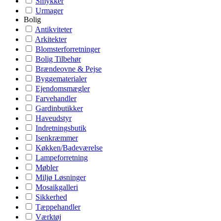
Smykker
Urmager
Bolig
Antikviteter
Arkitekter
Blomsterforretninger
Bolig Tilbehør
Brændeovne & Pejse
Byggematerialer
Ejendomsmægler
Farvehandler
Gardinbutikker
Haveudstyr
Indretningsbutik
Isenkræmmer
Køkken/Badeværelse
Lampeforretning
Møbler
Miljø Løsninger
Mosaikgalleri
Sikkerhed
Tæppehandler
Værktøj