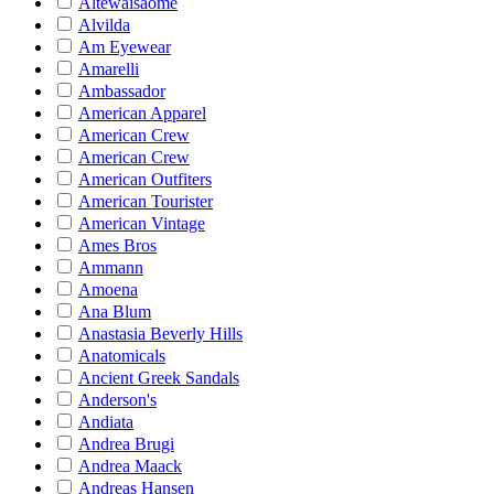
Altewaisaome
Alvilda
Am Eyewear
Amarelli
Ambassador
American Apparel
American Crew
American Crew
American Outfiters
American Tourister
American Vintage
Ames Bros
Ammann
Amoena
Ana Blum
Anastasia Beverly Hills
Anatomicals
Ancient Greek Sandals
Anderson's
Andiata
Andrea Brugi
Andrea Maack
Andreas Hansen