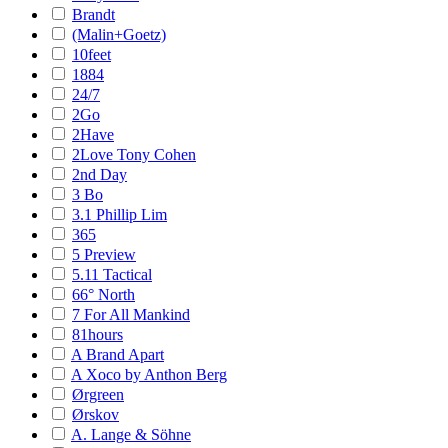
Brandt
(Malin+Goetz)
10feet
1884
24/7
2Go
2Have
2Love Tony Cohen
2nd Day
3 Bo
3.1 Phillip Lim
365
5 Preview
5.11 Tactical
66° North
7 For All Mankind
81hours
A Brand Apart
A Xoco by Anthon Berg
Ørgreen
Ørskov
A. Lange & Söhne