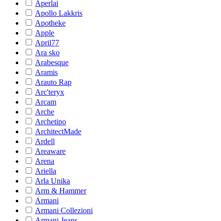
Aperlai
Apollo Lakkris
Apotheke
Apple
April77
Ara sko
Arabesque
Aramis
Arauto Rap
Arc'teryx
Arcam
Arche
Archetipo
ArchitectMade
Ardell
Areaware
Arena
Ariella
Arla Unika
Arm & Hammer
Armani
Armani Collezioni
Armani Jeans