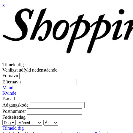
x
Tilmeld dig
Venligst udfyld nedenstående
Fornavn
Efternavn
Mand
Kvinde
E-mail
Adgangskode
Postnummer
Fødselsedag
Tilmeld dig