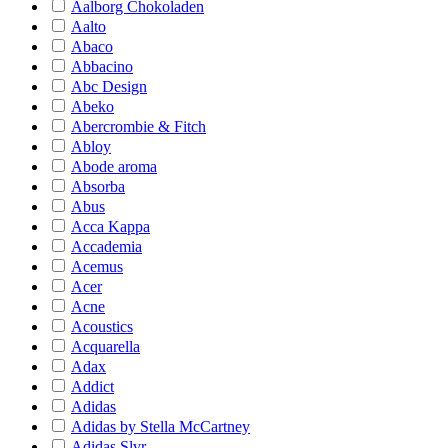
Aalborg Chokoladen
Aalto
Abaco
Abbacino
Abc Design
Abeko
Abercrombie & Fitch
Abloy
Abode aroma
Absorba
Abus
Acca Kappa
Accademia
Acemus
Acer
Acne
Acoustics
Acquarella
Adax
Addict
Adidas
Adidas by Stella McCartney
Adidas Slvr