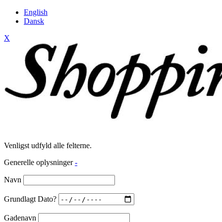
English
Dansk
X
Venligst udfyld alle felterne.
Generelle oplysninger
-
Navn
Grundlagt Dato?
Gadenavn