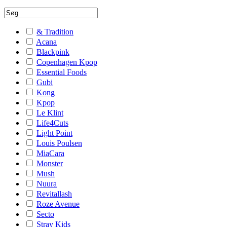
& Tradition
Acana
Blackpink
Copenhagen Kpop
Essential Foods
Gubi
Kong
Kpop
Le Klint
Life4Cuts
Light Point
Louis Poulsen
MiaCara
Monster
Mush
Nuura
Revitallash
Roze Avenue
Secto
Stray Kids