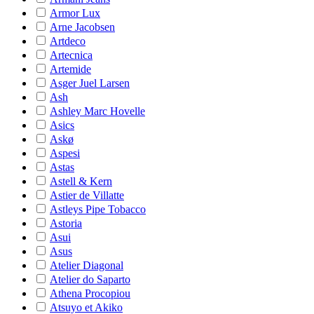
Armor Lux
Arne Jacobsen
Artdeco
Artecnica
Artemide
Asger Juel Larsen
Ash
Ashley Marc Hovelle
Asics
Askø
Aspesi
Astas
Astell & Kern
Astier de Villatte
Astleys Pipe Tobacco
Astoria
Asui
Asus
Atelier Diagonal
Atelier do Saparto
Athena Procopiou
Atsuyo et Akiko