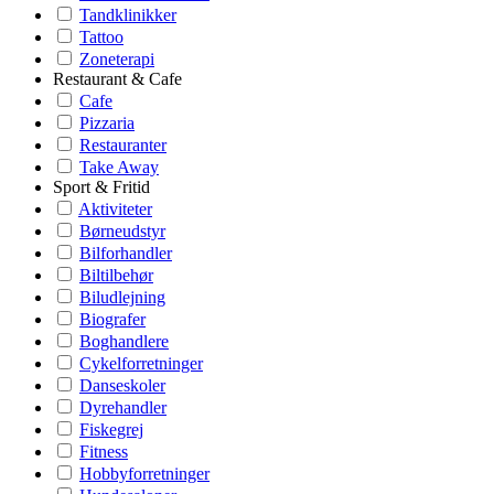
Tandklinikker
Tattoo
Zoneterapi
Restaurant & Cafe
Cafe
Pizzaria
Restauranter
Take Away
Sport & Fritid
Aktiviteter
Børneudstyr
Bilforhandler
Biltilbehør
Biludlejning
Biografer
Boghandlere
Cykelforretninger
Danseskoler
Dyrehandler
Fiskegrej
Fitness
Hobbyforretninger