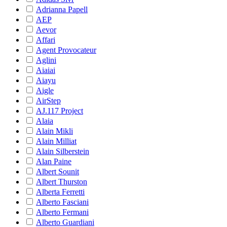
Adrianna Papell
AEP
Aevor
Affari
Agent Provocateur
Aglini
Aiaiai
Aiayu
Aigle
AirStep
AJ.117 Project
Alaia
Alain Mikli
Alain Milliat
Alain Silberstein
Alan Paine
Albert Sounit
Albert Thurston
Alberta Ferretti
Alberto Fasciani
Alberto Fermani
Alberto Guardiani