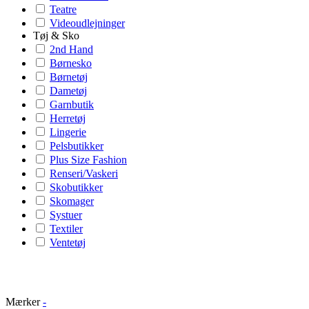
Teatre
Videoudlejninger
Tøj & Sko
2nd Hand
Børnesko
Børnetøj
Dametøj
Garnbutik
Herretøj
Lingerie
Pelsbutikker
Plus Size Fashion
Renseri/Vaskeri
Skobutikker
Skomager
Systuer
Textiler
Ventetøj
Mærker
-