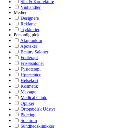
Slik & Konfekture
Vinhandler
Medier
Designere
Reklame
Trykkerier
Personlig pleje
Akupunktur
Apoteker
Beauty Saloner
Fodterapi
Frisørsaloner
Fysioterapi
Hørecenter
Helsekost
Kosmetik
Massage
Medical Clinic
Optiker
Ortopædisk Udstyr
Piercing
Solarium
Sundhedsklinikker