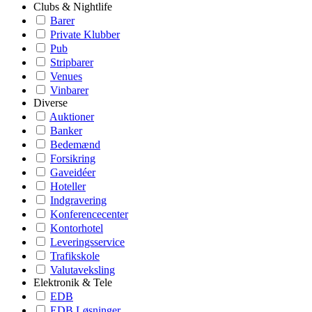
Clubs & Nightlife
Barer
Private Klubber
Pub
Stripbarer
Venues
Vinbarer
Diverse
Auktioner
Banker
Bedemænd
Forsikring
Gaveidéer
Hoteller
Indgravering
Konferencecenter
Kontorhotel
Leveringsservice
Trafikskole
Valutaveksling
Elektronik & Tele
EDB
EDB Løsninger