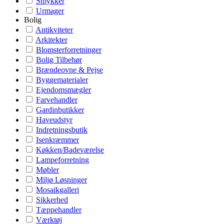
Smykker
Urmager
Bolig
Antikviteter
Arkitekter
Blomsterforretninger
Bolig Tilbehør
Brændeovne & Pejse
Byggematerialer
Ejendomsmægler
Farvehandler
Gardinbutikker
Haveudstyr
Indretningsbutik
Isenkræmmer
Køkken/Badeværelse
Lampeforretning
Møbler
Miljø Løsninger
Mosaikgalleri
Sikkerhed
Tæppehandler
Værktøj