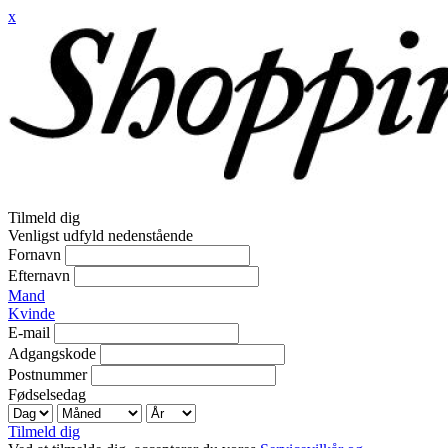
x
Tilmeld dig
Venligst udfyld nedenstående
Fornavn
Efternavn
Mand
Kvinde
E-mail
Adgangskode
Postnummer
Fødselsedag
Tilmeld dig