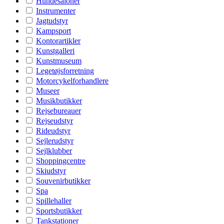
Hundesaloner
Instrumenter
Jagtudstyr
Kampsport
Kontorartikler
Kunstgalleri
Kunstmuseum
Legetøjsforretning
Motorcykelforhandlere
Museer
Musikbutikker
Rejsebureauer
Rejseudstyr
Rideudstyr
Sejlerudstyr
Sejlklubber
Shoppingcentre
Skiudstyr
Souvenirbutikker
Spa
Spillehaller
Sportsbutikker
Tankstationer