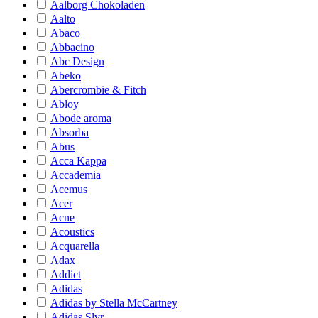
Aalborg Chokoladen
Aalto
Abaco
Abbacino
Abc Design
Abeko
Abercrombie & Fitch
Abloy
Abode aroma
Absorba
Abus
Acca Kappa
Accademia
Acemus
Acer
Acne
Acoustics
Acquarella
Adax
Addict
Adidas
Adidas by Stella McCartney
Adidas Slvr