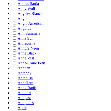
Andres Sarda
Andy Wolf
Angeles Blanco
Anglo
Anglo American
Angulus
Ann Summers
Anna Sui
Annapurna
Anndra Neen
Anne Black
Anne Vest
Anne-Claire Petit
Anntian
Anthony
Anthousa
Anti Hero
Antik Batik
Antinori
Antipast
Antipodes
Apair