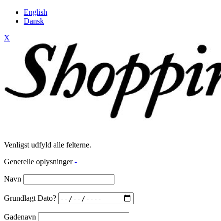
English
Dansk
X
Venligst udfyld alle felterne.
Generelle oplysninger
-
Navn
Grundlagt Dato?
Gadenavn