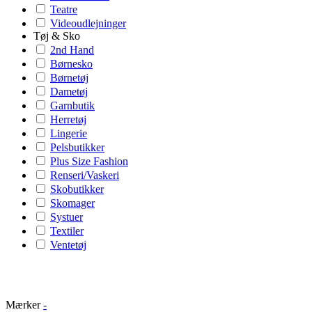
Teatre
Videoudlejninger
Tøj & Sko
2nd Hand
Børnesko
Børnetøj
Dametøj
Garnbutik
Herretøj
Lingerie
Pelsbutikker
Plus Size Fashion
Renseri/Vaskeri
Skobutikker
Skomager
Systuer
Textiler
Ventetøj
Mærker
-