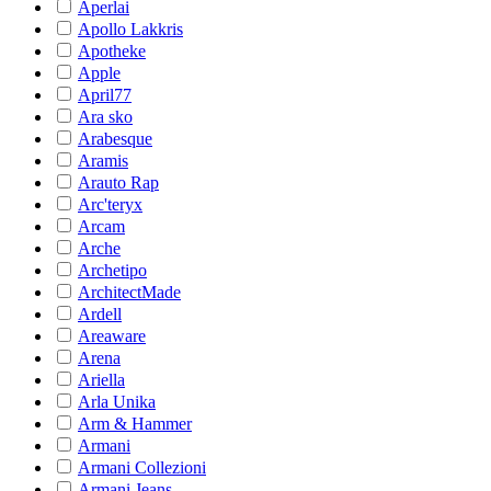
Aperlai
Apollo Lakkris
Apotheke
Apple
April77
Ara sko
Arabesque
Aramis
Arauto Rap
Arc'teryx
Arcam
Arche
Archetipo
ArchitectMade
Ardell
Areaware
Arena
Ariella
Arla Unika
Arm & Hammer
Armani
Armani Collezioni
Armani Jeans