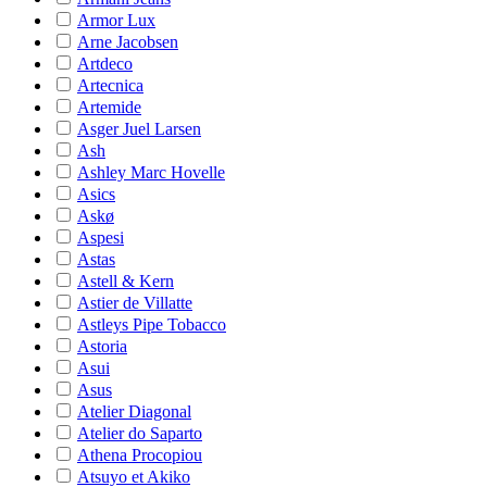
Armor Lux
Arne Jacobsen
Artdeco
Artecnica
Artemide
Asger Juel Larsen
Ash
Ashley Marc Hovelle
Asics
Askø
Aspesi
Astas
Astell & Kern
Astier de Villatte
Astleys Pipe Tobacco
Astoria
Asui
Asus
Atelier Diagonal
Atelier do Saparto
Athena Procopiou
Atsuyo et Akiko