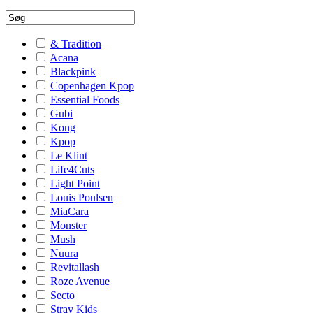
& Tradition
Acana
Blackpink
Copenhagen Kpop
Essential Foods
Gubi
Kong
Kpop
Le Klint
Life4Cuts
Light Point
Louis Poulsen
MiaCara
Monster
Mush
Nuura
Revitallash
Roze Avenue
Secto
Stray Kids