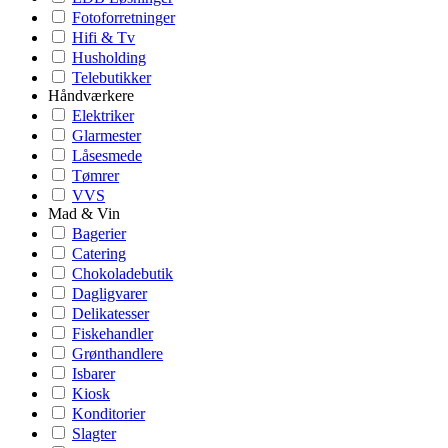
Fotoforretninger
Hifi & Tv
Husholding
Telebutikker
Håndværkere
Elektriker
Glarmester
Låsesmede
Tømrer
VVS
Mad & Vin
Bagerier
Catering
Chokoladebutik
Dagligvarer
Delikatesser
Fiskehandler
Grønthandlere
Isbarer
Kiosk
Konditorier
Slagter