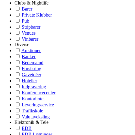
Clubs & Nightlife
Barer
Private Klubber
Pub
Stripbarer
Venues
Vinbarer
Diverse
Auktioner
Banker
Bedemænd
Forsikring
Gaveidéer
Hoteller
Indgravering
Konferencecenter
Kontorhotel
Leveringsservice
Trafikskole
Valutaveksling
Elektronik & Tele
EDB
EDB Løsninger