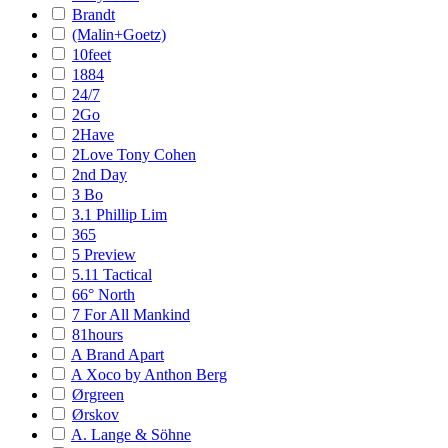
Brandt
(Malin+Goetz)
10feet
1884
24/7
2Go
2Have
2Love Tony Cohen
2nd Day
3 Bo
3.1 Phillip Lim
365
5 Preview
5.11 Tactical
66° North
7 For All Mankind
81hours
A Brand Apart
A Xoco by Anthon Berg
Ørgreen
Ørskov
A. Lange & Söhne