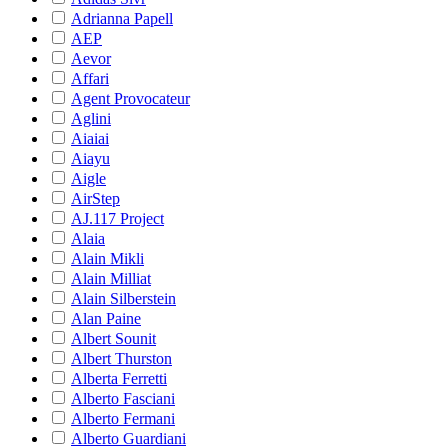
Adrianna Papell
AEP
Aevor
Affari
Agent Provocateur
Aglini
Aiaiai
Aiayu
Aigle
AirStep
AJ.117 Project
Alaia
Alain Mikli
Alain Milliat
Alain Silberstein
Alan Paine
Albert Sounit
Albert Thurston
Alberta Ferretti
Alberto Fasciani
Alberto Fermani
Alberto Guardiani