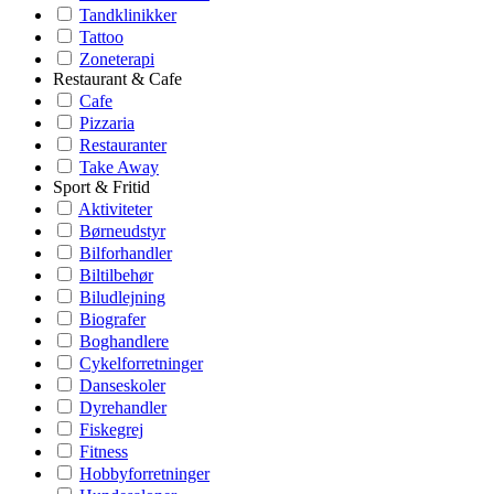
Tandklinikker
Tattoo
Zoneterapi
Restaurant & Cafe
Cafe
Pizzaria
Restauranter
Take Away
Sport & Fritid
Aktiviteter
Børneudstyr
Bilforhandler
Biltilbehør
Biludlejning
Biografer
Boghandlere
Cykelforretninger
Danseskoler
Dyrehandler
Fiskegrej
Fitness
Hobbyforretninger