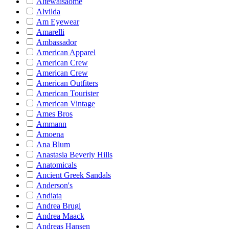
Altewaisaome
Alvilda
Am Eyewear
Amarelli
Ambassador
American Apparel
American Crew
American Crew
American Outfiters
American Tourister
American Vintage
Ames Bros
Ammann
Amoena
Ana Blum
Anastasia Beverly Hills
Anatomicals
Ancient Greek Sandals
Anderson's
Andiata
Andrea Brugi
Andrea Maack
Andreas Hansen