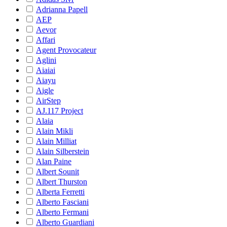
Adrianna Papell
AEP
Aevor
Affari
Agent Provocateur
Aglini
Aiaiai
Aiayu
Aigle
AirStep
AJ.117 Project
Alaia
Alain Mikli
Alain Milliat
Alain Silberstein
Alan Paine
Albert Sounit
Albert Thurston
Alberta Ferretti
Alberto Fasciani
Alberto Fermani
Alberto Guardiani