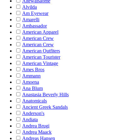
Altewaisaome
Alvilda
Am Eyewear
Amarelli
Ambassador
American Apparel
American Crew
American Crew
American Outfiters
American Tourister
American Vintage
Ames Bros
Ammann
Amoena
Ana Blum
Anastasia Beverly Hills
Anatomicals
Ancient Greek Sandals
Anderson's
Andiata
Andrea Brugi
Andrea Maack
Andreas Hansen