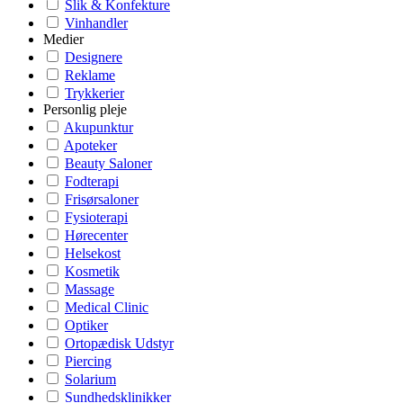
Slik & Konfekture
Vinhandler
Medier
Designere
Reklame
Trykkerier
Personlig pleje
Akupunktur
Apoteker
Beauty Saloner
Fodterapi
Frisørsaloner
Fysioterapi
Hørecenter
Helsekost
Kosmetik
Massage
Medical Clinic
Optiker
Ortopædisk Udstyr
Piercing
Solarium
Sundhedsklinikker