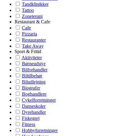
Tandklinikker
Tattoo
Zoneterapi
Restaurant & Cafe
Cafe
Pizzaria
Restauranter
Take Away
Sport & Fritid
Aktiviteter
Børneudstyr
Bilforhandler
Biltilbehør
Biludlejning
Biografer
Boghandlere
Cykelforretninger
Danseskoler
Dyrehandler
Fiskegrej
Fitness
Hobbyforretninger