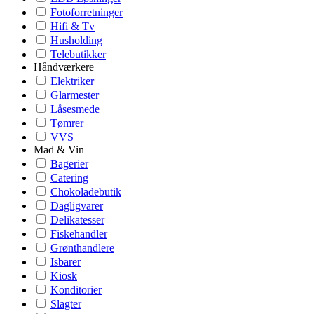
Fotoforretninger
Hifi & Tv
Husholding
Telebutikker
Håndværkere
Elektriker
Glarmester
Låsesmede
Tømrer
VVS
Mad & Vin
Bagerier
Catering
Chokoladebutik
Dagligvarer
Delikatesser
Fiskehandler
Grønthandlere
Isbarer
Kiosk
Konditorier
Slagter