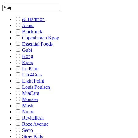
& Tradition
Acana
Blackpink
Copenhagen Kpop
Essential Foods
Gubi
Kong
Kpop
Le Klint
Life4Cuts
Light Point
Louis Poulsen
MiaCara
Monster
Mush
Nuura
Revitallash
Roze Avenue
Secto
Stray Kids