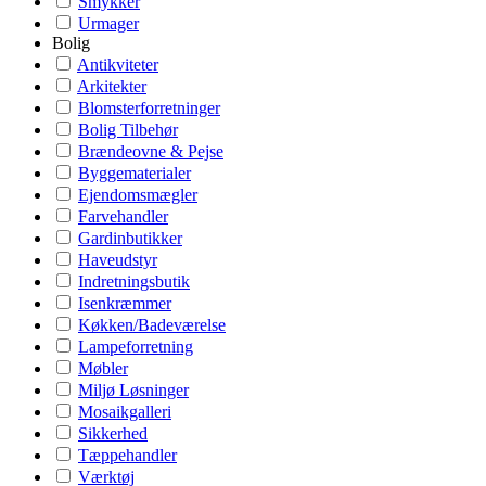
Smykker
Urmager
Bolig
Antikviteter
Arkitekter
Blomsterforretninger
Bolig Tilbehør
Brændeovne & Pejse
Byggematerialer
Ejendomsmægler
Farvehandler
Gardinbutikker
Haveudstyr
Indretningsbutik
Isenkræmmer
Køkken/Badeværelse
Lampeforretning
Møbler
Miljø Løsninger
Mosaikgalleri
Sikkerhed
Tæppehandler
Værktøj