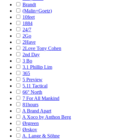
Brandt
(Malin+Goetz)
10feet
1884
24/7
2Go
2Have
2Love Tony Cohen
2nd Day
3 Bo
3.1 Phillip Lim
365
5 Preview
5.11 Tactical
66° North
7 For All Mankind
81hours
A Brand Apart
A Xoco by Anthon Berg
Ørgreen
Ørskov
A. Lange & Söhne