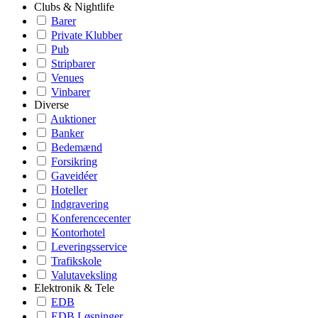
Clubs & Nightlife
Barer
Private Klubber
Pub
Stripbarer
Venues
Vinbarer
Diverse
Auktioner
Banker
Bedemænd
Forsikring
Gaveidéer
Hoteller
Indgravering
Konferencecenter
Kontorhotel
Leveringsservice
Trafikskole
Valutaveksling
Elektronik & Tele
EDB
EDB Løsninger