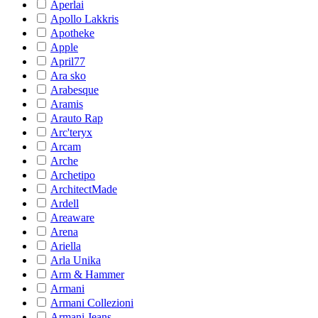
Aperlai
Apollo Lakkris
Apotheke
Apple
April77
Ara sko
Arabesque
Aramis
Arauto Rap
Arc'teryx
Arcam
Arche
Archetipo
ArchitectMade
Ardell
Areaware
Arena
Ariella
Arla Unika
Arm & Hammer
Armani
Armani Collezioni
Armani Jeans