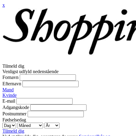
x
Tilmeld dig
Venligst udfyld nedenstående
Fornavn
Efternavn
Mand
Kvinde
E-mail
Adgangskode
Postnummer
Fødselsedag
Tilmeld dig