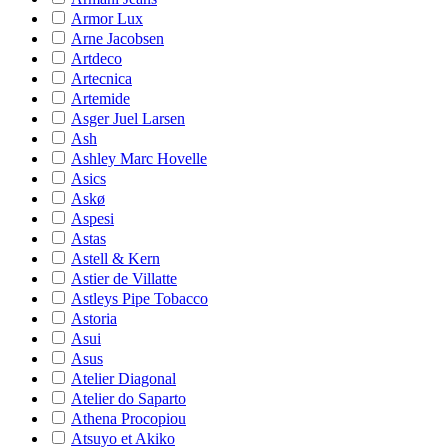
Armor Lux
Arne Jacobsen
Artdeco
Artecnica
Artemide
Asger Juel Larsen
Ash
Ashley Marc Hovelle
Asics
Askø
Aspesi
Astas
Astell & Kern
Astier de Villatte
Astleys Pipe Tobacco
Astoria
Asui
Asus
Atelier Diagonal
Atelier do Saparto
Athena Procopiou
Atsuyo et Akiko