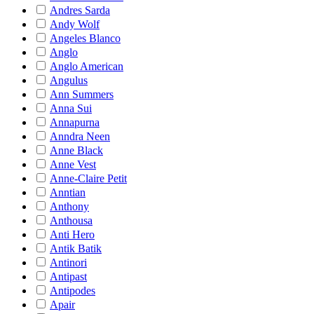
Andres Sarda
Andy Wolf
Angeles Blanco
Anglo
Anglo American
Angulus
Ann Summers
Anna Sui
Annapurna
Anndra Neen
Anne Black
Anne Vest
Anne-Claire Petit
Anntian
Anthony
Anthousa
Anti Hero
Antik Batik
Antinori
Antipast
Antipodes
Apair