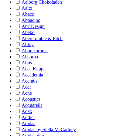
Aalborg Chokoladen
Aalto
Abaco
Abbacino
Abc Design
Abeko
Abercrombie & Fitch
Abloy
Abode aroma
Absorba
Abus
Acca Kappa
Accademia
Acemus
Acer
Acne
Acoustics
Acquarella
Adax
Addict
Adidas
Adidas by Stella McCartney
Adidas Slvr