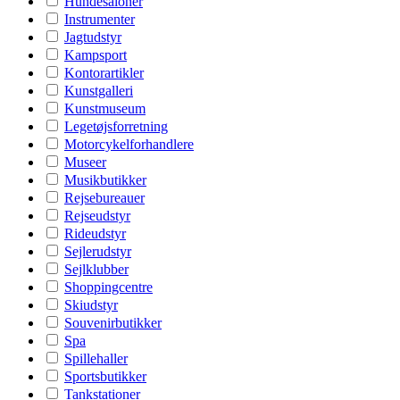
Hundesaloner
Instrumenter
Jagtudstyr
Kampsport
Kontorartikler
Kunstgalleri
Kunstmuseum
Legetøjsforretning
Motorcykelforhandlere
Museer
Musikbutikker
Rejsebureauer
Rejseudstyr
Rideudstyr
Sejlerudstyr
Sejlklubber
Shoppingcentre
Skiudstyr
Souvenirbutikker
Spa
Spillehaller
Sportsbutikker
Tankstationer