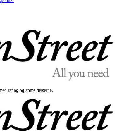
politik.
med rating og anmeldelserne.