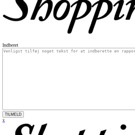
Indberet
TILMELD
x