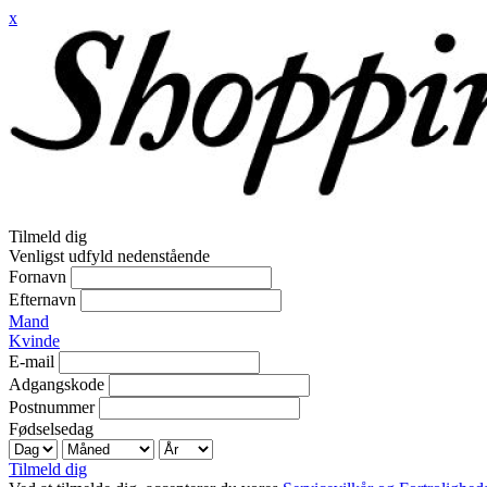
x
Tilmeld dig
Venligst udfyld nedenstående
Fornavn
Efternavn
Mand
Kvinde
E-mail
Adgangskode
Postnummer
Fødselsedag
Tilmeld dig