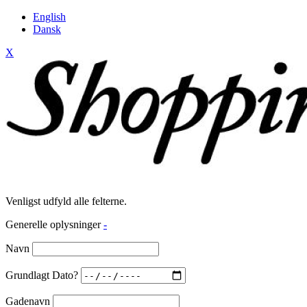
English
Dansk
X
Venligst udfyld alle felterne.
Generelle oplysninger
-
Navn
Grundlagt Dato?
Gadenavn