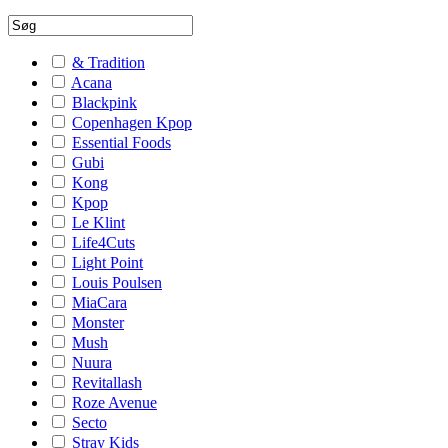
& Tradition
Acana
Blackpink
Copenhagen Kpop
Essential Foods
Gubi
Kong
Kpop
Le Klint
Life4Cuts
Light Point
Louis Poulsen
MiaCara
Monster
Mush
Nuura
Revitallash
Roze Avenue
Secto
Stray Kids