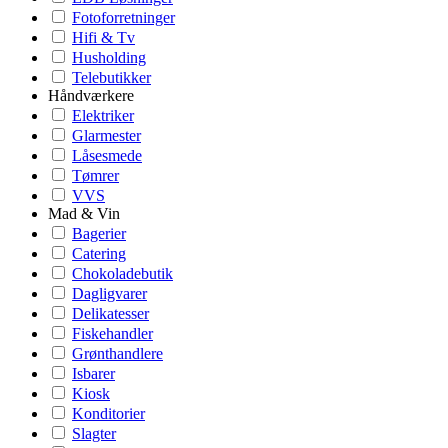
Fotoforretninger
Hifi & Tv
Husholding
Telebutikker
Håndværkere
Elektriker
Glarmester
Låsesmede
Tømrer
VVS
Mad & Vin
Bagerier
Catering
Chokoladebutik
Dagligvarer
Delikatesser
Fiskehandler
Grønthandlere
Isbarer
Kiosk
Konditorier
Slagter