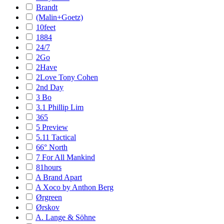
Brandt
(Malin+Goetz)
10feet
1884
24/7
2Go
2Have
2Love Tony Cohen
2nd Day
3 Bo
3.1 Phillip Lim
365
5 Preview
5.11 Tactical
66° North
7 For All Mankind
81hours
A Brand Apart
A Xoco by Anthon Berg
Ørgreen
Ørskov
A. Lange & Söhne