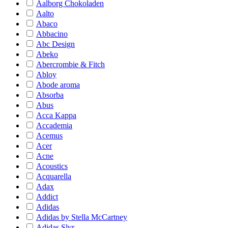
Aalborg Chokoladen
Aalto
Abaco
Abbacino
Abc Design
Abeko
Abercrombie & Fitch
Abloy
Abode aroma
Absorba
Abus
Acca Kappa
Accademia
Acemus
Acer
Acne
Acoustics
Acquarella
Adax
Addict
Adidas
Adidas by Stella McCartney
Adidas Slvr