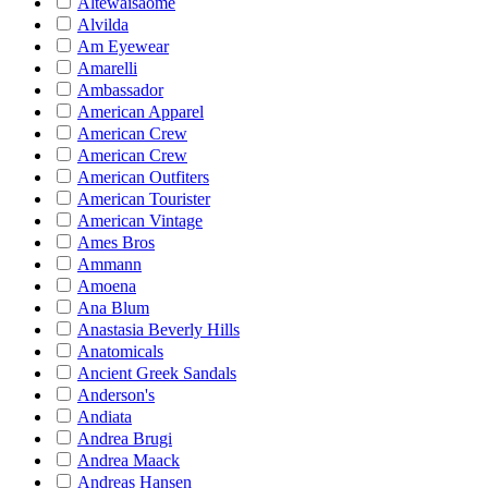
Altewaisaome
Alvilda
Am Eyewear
Amarelli
Ambassador
American Apparel
American Crew
American Crew
American Outfiters
American Tourister
American Vintage
Ames Bros
Ammann
Amoena
Ana Blum
Anastasia Beverly Hills
Anatomicals
Ancient Greek Sandals
Anderson's
Andiata
Andrea Brugi
Andrea Maack
Andreas Hansen