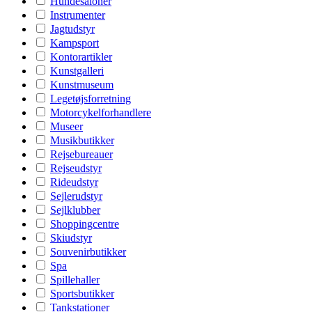
Hundesaloner
Instrumenter
Jagtudstyr
Kampsport
Kontorartikler
Kunstgalleri
Kunstmuseum
Legetøjsforretning
Motorcykelforhandlere
Museer
Musikbutikker
Rejsebureauer
Rejseudstyr
Rideudstyr
Sejlerudstyr
Sejlklubber
Shoppingcentre
Skiudstyr
Souvenirbutikker
Spa
Spillehaller
Sportsbutikker
Tankstationer