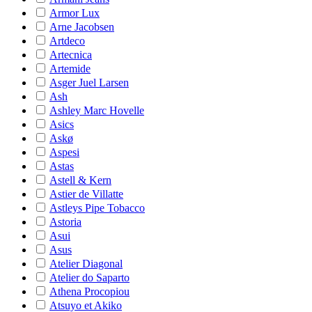
Armor Lux
Arne Jacobsen
Artdeco
Artecnica
Artemide
Asger Juel Larsen
Ash
Ashley Marc Hovelle
Asics
Askø
Aspesi
Astas
Astell & Kern
Astier de Villatte
Astleys Pipe Tobacco
Astoria
Asui
Asus
Atelier Diagonal
Atelier do Saparto
Athena Procopiou
Atsuyo et Akiko