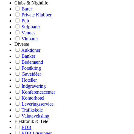
Clubs & Nightlife
Barer
Private Klubber
Pub
Stripbarer
Venues
Vinbarer
Diverse
Auktioner
Banker
Bedemænd
Forsikring
Gaveidéer
Hoteller
Indgravering
Konferencecenter
Kontorhotel
Leveringsservice
Trafikskole
Valutaveksling
Elektronik & Tele
EDB
EDB Løsninger