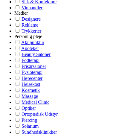
Slik & Konfekture
Vinhandler
Medier
Designere
Reklame
Trykkerier
Personlig pleje
Akupunktur
Apoteker
Beauty Saloner
Fodterapi
Frisørsaloner
Fysioterapi
Hørecenter
Helsekost
Kosmetik
Massage
Medical Clinic
Optiker
Ortopædisk Udstyr
Piercing
Solarium
Sundhedsklinikker