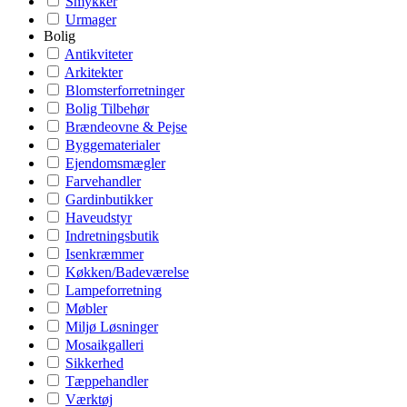
Smykker
Urmager
Bolig
Antikviteter
Arkitekter
Blomsterforretninger
Bolig Tilbehør
Brændeovne & Pejse
Byggematerialer
Ejendomsmægler
Farvehandler
Gardinbutikker
Haveudstyr
Indretningsbutik
Isenkræmmer
Køkken/Badeværelse
Lampeforretning
Møbler
Miljø Løsninger
Mosaikgalleri
Sikkerhed
Tæppehandler
Værktøj