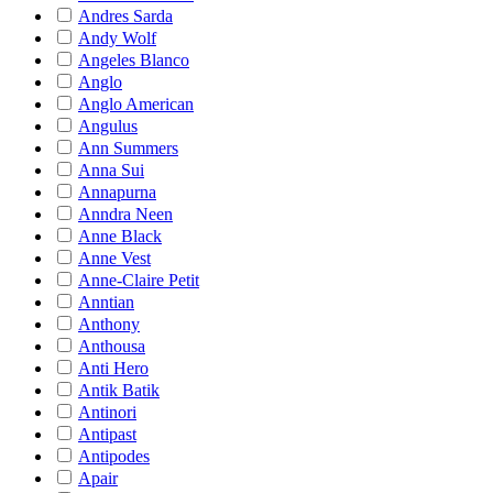
Andres Sarda
Andy Wolf
Angeles Blanco
Anglo
Anglo American
Angulus
Ann Summers
Anna Sui
Annapurna
Anndra Neen
Anne Black
Anne Vest
Anne-Claire Petit
Anntian
Anthony
Anthousa
Anti Hero
Antik Batik
Antinori
Antipast
Antipodes
Apair