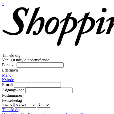
x
Tilmeld dig
Venligst udfyld nedenstående
Fornavn
Efternavn
Mand
Kvinde
E-mail
Adgangskode
Postnummer
Fødselsedag
Tilmeld dig