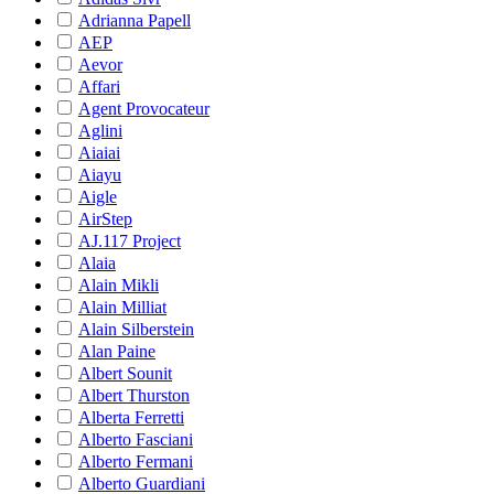
Adrianna Papell
AEP
Aevor
Affari
Agent Provocateur
Aglini
Aiaiai
Aiayu
Aigle
AirStep
AJ.117 Project
Alaia
Alain Mikli
Alain Milliat
Alain Silberstein
Alan Paine
Albert Sounit
Albert Thurston
Alberta Ferretti
Alberto Fasciani
Alberto Fermani
Alberto Guardiani