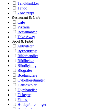
Tandklinikker
Tattoo
Zoneterapi
Restaurant & Cafe
Cafe
Pizzaria
Restauranter
Take Away
Sport & Fritid
Aktiviteter
Børneudstyr
Bilforhandler
Biltilbehør
Biludlejning
Biografer
Boghandlere
Cykelforretninger
Danseskoler
Dyrehandler
Fiskegrej
Fitness
Hobbyforretninger