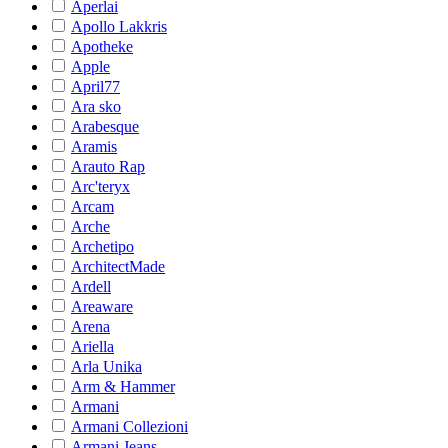
Aperlai
Apollo Lakkris
Apotheke
Apple
April77
Ara sko
Arabesque
Aramis
Arauto Rap
Arc'teryx
Arcam
Arche
Archetipo
ArchitectMade
Ardell
Areaware
Arena
Ariella
Arla Unika
Arm & Hammer
Armani
Armani Collezioni
Armani Jeans