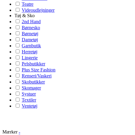
Teatre
Videoudlejninger
Tøj & Sko
2nd Hand
Børnesko
Børnetøj
Dametøj
Garnbutik
Herretøj
Lingerie
Pelsbutikker
Plus Size Fashion
Renseri/Vaskeri
Skobutikker
Skomager
Systuer
Textiler
Ventetøj
Mærker
-