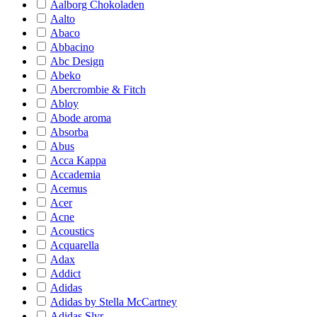
Aalborg Chokoladen
Aalto
Abaco
Abbacino
Abc Design
Abeko
Abercrombie & Fitch
Abloy
Abode aroma
Absorba
Abus
Acca Kappa
Accademia
Acemus
Acer
Acne
Acoustics
Acquarella
Adax
Addict
Adidas
Adidas by Stella McCartney
Adidas Slvr