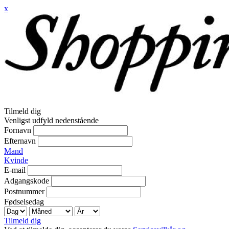
x
Tilmeld dig
Venligst udfyld nedenstående
Fornavn
Efternavn
Mand
Kvinde
E-mail
Adgangskode
Postnummer
Fødselsedag
Tilmeld dig