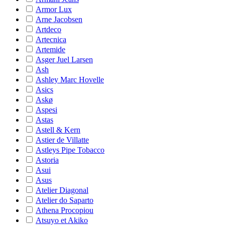
Armor Lux
Arne Jacobsen
Artdeco
Artecnica
Artemide
Asger Juel Larsen
Ash
Ashley Marc Hovelle
Asics
Askø
Aspesi
Astas
Astell & Kern
Astier de Villatte
Astleys Pipe Tobacco
Astoria
Asui
Asus
Atelier Diagonal
Atelier do Saparto
Athena Procopiou
Atsuyo et Akiko