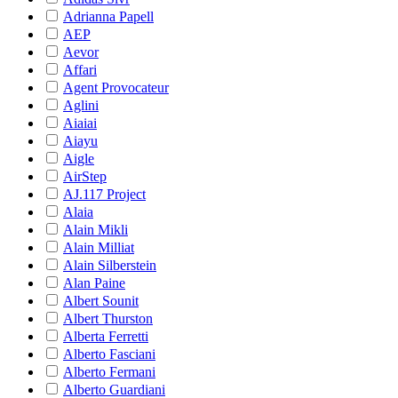
Adrianna Papell
AEP
Aevor
Affari
Agent Provocateur
Aglini
Aiaiai
Aiayu
Aigle
AirStep
AJ.117 Project
Alaia
Alain Mikli
Alain Milliat
Alain Silberstein
Alan Paine
Albert Sounit
Albert Thurston
Alberta Ferretti
Alberto Fasciani
Alberto Fermani
Alberto Guardiani