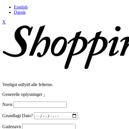
English
Dansk
X
Venligst udfyld alle felterne.
Generelle oplysninger
-
Navn
Grundlagt Dato?
Gadenavn