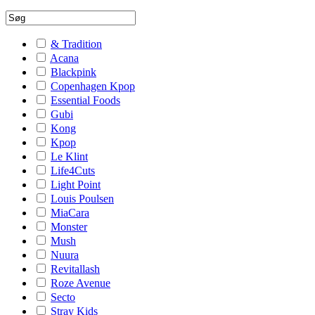
& Tradition
Acana
Blackpink
Copenhagen Kpop
Essential Foods
Gubi
Kong
Kpop
Le Klint
Life4Cuts
Light Point
Louis Poulsen
MiaCara
Monster
Mush
Nuura
Revitallash
Roze Avenue
Secto
Stray Kids