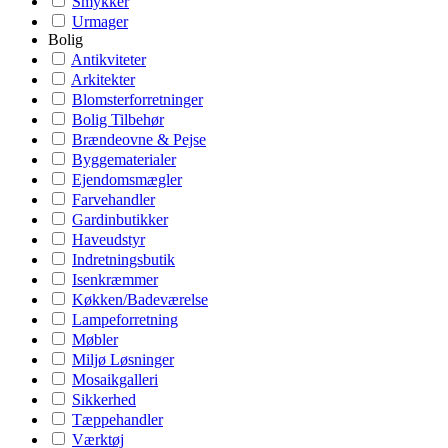
Smykker
Urmager
Bolig
Antikviteter
Arkitekter
Blomsterforretninger
Bolig Tilbehør
Brændeovne & Pejse
Byggematerialer
Ejendomsmægler
Farvehandler
Gardinbutikker
Haveudstyr
Indretningsbutik
Isenkræmmer
Køkken/Badeværelse
Lampeforretning
Møbler
Miljø Løsninger
Mosaikgalleri
Sikkerhed
Tæppehandler
Værktøj