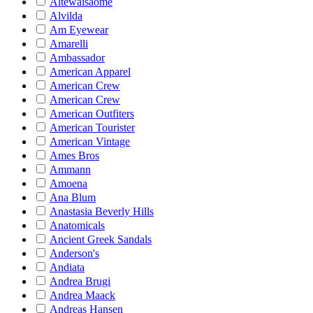
Altewaisaome
Alvilda
Am Eyewear
Amarelli
Ambassador
American Apparel
American Crew
American Crew
American Outfiters
American Tourister
American Vintage
Ames Bros
Ammann
Amoena
Ana Blum
Anastasia Beverly Hills
Anatomicals
Ancient Greek Sandals
Anderson's
Andiata
Andrea Brugi
Andrea Maack
Andreas Hansen