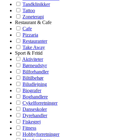
Tandklinikker
Tattoo
Zoneterapi
Restaurant & Cafe
Cafe
Pizzaria
Restauranter
Take Away
Sport & Fritid
Aktiviteter
Børneudstyr
Bilforhandler
Biltilbehør
Biludlejning
Biografer
Boghandlere
Cykelforretninger
Danseskoler
Dyrehandler
Fiskegrej
Fitness
Hobbyforretninger