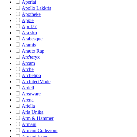
Aperlai
Apollo Lakkris
Apotheke
Apple
April77
Ara sko
Arabesque
Aramis
Arauto Rap
Arc'teryx
Arcam
Arche
Archetipo
ArchitectMade
Ardell
Areaware
Arena
Ariella
Arla Unika
Arm & Hammer
Armani
Armani Collezioni
Armani Jeans