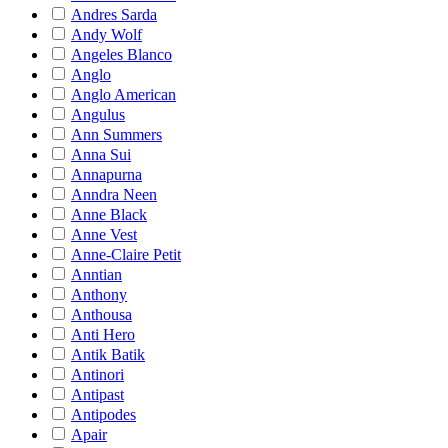
Andres Sarda
Andy Wolf
Angeles Blanco
Anglo
Anglo American
Angulus
Ann Summers
Anna Sui
Annapurna
Anndra Neen
Anne Black
Anne Vest
Anne-Claire Petit
Anntian
Anthony
Anthousa
Anti Hero
Antik Batik
Antinori
Antipast
Antipodes
Apair