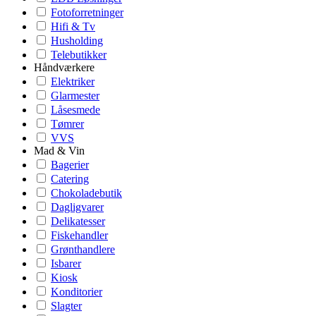
Fotoforretninger
Hifi & Tv
Husholding
Telebutikker
Håndværkere
Elektriker
Glarmester
Låsesmede
Tømrer
VVS
Mad & Vin
Bagerier
Catering
Chokoladebutik
Dagligvarer
Delikatesser
Fiskehandler
Grønthandlere
Isbarer
Kiosk
Konditorier
Slagter