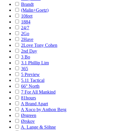
Brandt
(Malin+Goetz)
10feet
1884
24/7
2Go
2Have
2Love Tony Cohen
2nd Day
3 Bo
3.1 Phillip Lim
365
5 Preview
5.11 Tactical
66° North
7 For All Mankind
81hours
A Brand Apart
A Xoco by Anthon Berg
Ørgreen
Ørskov
A. Lange & Söhne