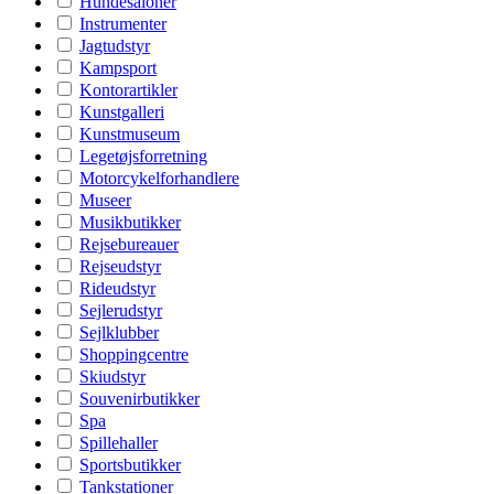
Hundesaloner
Instrumenter
Jagtudstyr
Kampsport
Kontorartikler
Kunstgalleri
Kunstmuseum
Legetøjsforretning
Motorcykelforhandlere
Museer
Musikbutikker
Rejsebureauer
Rejseudstyr
Rideudstyr
Sejlerudstyr
Sejlklubber
Shoppingcentre
Skiudstyr
Souvenirbutikker
Spa
Spillehaller
Sportsbutikker
Tankstationer