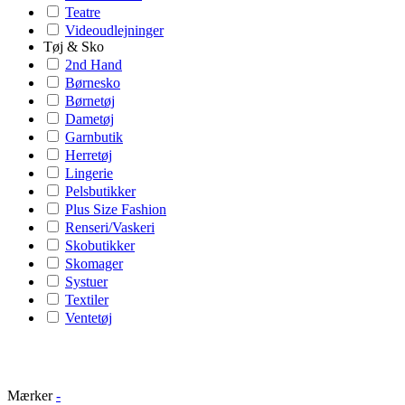
Teatre
Videoudlejninger
Tøj & Sko
2nd Hand
Børnesko
Børnetøj
Dametøj
Garnbutik
Herretøj
Lingerie
Pelsbutikker
Plus Size Fashion
Renseri/Vaskeri
Skobutikker
Skomager
Systuer
Textiler
Ventetøj
Mærker
-