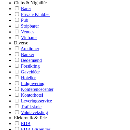
Clubs & Nightlife
Barer
Private Klubber
Pub
Stripbarer
Venues
Vinbarer
Diverse
Auktioner
Banker
Bedemænd
Forsikring
Gaveidéer
Hoteller
Indgravering
Konferencecenter
Kontorhotel
Leveringsservice
Trafikskole
Valutaveksling
Elektronik & Tele
EDB
EDB Løsninger