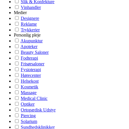
Slik & Konfekture
Vinhandler
Medier
Designere
Reklame
Trykkerier
Personlig pleje
Akupunktur
Apoteker
Beauty Saloner
Fodterapi
Frisørsaloner
Fysioterapi
Hørecenter
Helsekost
Kosmetik
Massage
Medical Clinic
Optiker
Ortopædisk Udstyr
Piercing
Solarium
Sundhedsklinikker